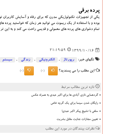
پرده برقی
یکی از تجهیزات تکنولوژیکی مدرن که برای رفاه و آسایش کاربران تولی
بوده و با استفاده از یک ریموت می توانید هر زمان که خواستید پرده های 
تمام دشواری های پرده های معمولی و قدیمی راحت می کند و به این ترت
21:19:59
1399/10/16
تگهای خبر:
رپورتاژ
,
الكترونیكی
,
زندگی
,
سیستم
این مطلب را می پسندید؟
(0)
(0)
تازه ترین مطالب مرتبط
گردهمایی نازی آبادی ها برای اکبر عبدی به همراه عکس
رایگان شدن سینما برای یک گروه خاص
سلفی با تشییع پیکر اکبر عبدی!
تعیین مجازات جنایت مقابل بشریت
نظرات بینندگان در مورد این مطلب