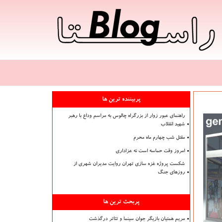
پربیننده ترین ها
راهنمای عبور زوار از بزرگراه چالوس به مراسم وداع با رهبر
شهید انقلاب
مقتل شب چهارم ماه محرم
امروز وقت حماسه است نه عزاداری
شکست پروژه غزه سازی تهران روایت مدیران شهری از
روزهای جنگ
پربحث ترین ها
مریم همتیان بازیگر جوان سینما و تئاتر درگذشت