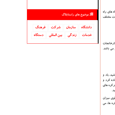
 های راه
موضوع های راستابلاگ
لات مختلف
دانشگاه‌
سازمان
شركت
فرهنگ
خدمات
زندگی
بین المللی
دستگاه
ارخانجات
می باشد.
ید، باد و
ده کرد و
رکره های
د.
گوی میزان
ره ها، می