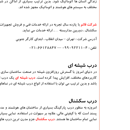
زندگی انسان ها اتوماتیک شود. بدین ترتیب بسیاری از اماکن در ش
مختلف به سیستم های هوشمند و اتوماتیک مجهز شده اند.
شرکت قائم
با یازده سال تجربه در ارائه خدمات فنی و فروش تجهیزات
سکشنال ، دوربین مداربسته …. ارائه خدمات می نماید.
آدرس شرکت
: تهران – میدان انقلاب ، ابتدای کارگر جنوبی
تلفن :
09909221104
—
66128847-021
درب شیشه ای
در دنیای امروز با گسترش روزافزون شیشه در صنعت ساختمان سازی و ه
کاربردهای مختلف، افزایش پیدا کرده است.
درب شیشه ای
یک درب اتو
باشد و بدین ترتیب می توان با استفاده از انواع درب شیشه ای در نماها
درب سکشنال
امروزه به منظور درب پارکینگ بسیاری از ساختمان های هوشمند و مد
پسند است که با کیفیتی عالی، علاوه بر سهولت در استفاده، نمایی بسیار 
نمایی تمام ساختمان ها هستند.
درب سکشنال
جزو مدرن ترین درب های ا