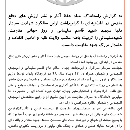
به گزارش راستابلاگ بنیاد حفظ آثار و نشر ارزش های دفاع
مقدس در اطلاعیه ای با گرامیداشت اولین سالگرد شهادت سردار
دلها سپهبد شهید قاسم سلیمانی و روز جهانی مقاومت،
شهیدسلیمانی را تربیت یافته مکتب ولایت فقیه و امامین انقلاب و
علمدار بزرگ جبهه مقاومت دانست.
به گزارش راستابلاگ به نقل از روابط عمومی بنیاد حفظ آثار و نشر ارزش های دفاع
مقدس در ابتدای این بیانیه آمده است:
شهادت سردار سرافراز و ابرمجاهد جهان اسلام حاج قاسم سلیمانی و ابومهدی
المهندس و شهدای همراه در ۱۳ دیماه سال ۹۸ در فرودگاه بغداد توسط رژیم
جنایتکار و تروریستی آمریکا، از رخدادهای بزرگ، معنادار و ضدبشری قرن حاضر
به شمار می رود؛ حادثه ای که با تأثیر گذاری بر احساسات و عواطف جوامع و ملل
حق طلب، آزادیخواه و استکبارستیز جهان، توفان خیره کننده ای از حضور ده ها
میلیونی دلدادگان به سردار مقاومت در آیین تشییع او و رفیق مجاهدش ابومهدی
المهندس و شهدای مظلوم همراهش را رقم زد.
این بیانیه می افزاید: سیدالشهدای مقاومت از برجسته ترین و تأثیرگذارترین
شخصیت های جهانی در دو دهه اخیر، بخصوص در منطقه راهبردی غرب آسیا بود که
با بسیج مجاهدان شجاع و غیرتمند ملت های مسلمان منطقه، جبهه مقتدر و بالنده ای
را در عرصه مقابله عملی و جهادی با جنگ های نیابتی و تروریسم تکفیری داعش،