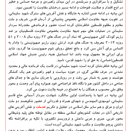
تشکیل و با سرافرازی و سربلندی در این میدان راهبردی و عرصه حساس و خطیر
در اوج اقتدار و صلابت، فتوحات و ادامه مسیر درخشان مقاومت را تضمین نمود.
این بیانیه در ادامه ضمن اشاره به جایگاه و نقش آفرینی های سترگ شهید سلیمانی،
در تقویت جبهه مقاومت اسلامی بخصوص پشتیبانی از آرمان قدس شریف و ملت
مقاوم و مظلوم فلسطین خاطرنشان کرده است: حضور و فرماندهی مقتدرانه سردار
سلیمانی در عملیات های مهم جبهه مقاومت بخصوص مقاومت فلسطینیان بر ضد
رژیم کودک کش صهیونیستی که نماد آن در جنگ های ۲۲ روزه سال ۲۰۰۸ و ۵۱
روزه ۲۰۱۴ معروف به جنگ های غزه، ارتش زبون رژیم صهیونیستی را وادار به
التماس برای آتش بس کرد و مانع تحقق رویای شوم صهیونیست ها گردید، شاید
برای ایرانی ها مجهول بوده باشد اما اسماعیل هنیه، رئیس جنبش جهاد اسلامی
فلسطین(حماس)، به حق او را «شهید قدس» نامید.
این بیانیه خاطرنشان کرده است: شهید سلیمانی در قامت یک فرمانده عالی و محدود
نشدنی در عرف نظامی گری، در حوزه سیاست و فهم راهبردی هم یک کنشگر
هوشمند و بصیر به شمار می رفت و در رویارویی با جریان سازی ها و جدال های
جناحی در داخل کشور هم با نگاه نافذ فراجناحی خود همواره پیام آور وحدت و محور
وفاق ملی محسوب و همگان را به اجتماع در خیمه ولایت دعوت می کرد.
این بیانیه در انتها با پاسداشت اولین سالگرد شهادت سردار آسمانی حاج قاسم
سلیمانی، ابومهدی المهندس و شهدای همراه و قدردانی از حضور شکوهمند دو ملت
ایران و عراق و هم سایر ملل اسلامی در تجلیل و تکریم
خدمات
و نقش آفرینی های
تاریخی آنان در نجات کشورهای اسلامی منطقه در مقابل توطئه های پلید وشیطانی
محور غربی، عبری و عربی داعش و تروریسم تکفیری، با تکیه بر برافراشته نگه
داشتن پرچم مقاومت و مکتب شهید سلیمانی آورده است:
سپهبدشهید قاسم سلیمانی محصول مکتب ولایت فقیه و امامین انقلاب بود و بدون