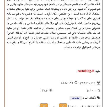
شک مکتبی که حاج قاسم سلیمانی را در دامان خود پرورانید سلیمانی های دیگری را
هم همچون آن شهید پرورش داده و پشتوانه امت اسلامی برای غلبه بر نظام سلطه و
استکبار قرار داده است، این حقیقتی انکار ناپذیر است که دشمن به رغم سرمایه
گذاری های هنگفت و توطئه چینی های فریبنده هیچگاه نخواهد توانست مشعل
پرفروغ حضرت امام خمینی(ره)، شهدای والا مقام انقلاب اسلامی و دفاع مقدس را
خاموش سازد و بی گمان سپاه اسلام با استمداد از خداوند قادر متعال و در سایه
هدایت های حکیمانه ولی امر مسلمین جهان حضرت امام خامنه ای (مدظله العالی)
همچنان پرخروش، بالنده و مقتدر، اولویت اصلی خویش را فتح و آزادی قدس
شریف و رهایی ملت فلسطین و تحکیم امنیت منطقه با اخراج امریکا و دفع غده
سرطانی اسرائیل قرار داده است.
منبع:
rastablog.ir
18:50:49
1399/10/11
1284
/ 5
0.0
تگهای خبر:
خدمات