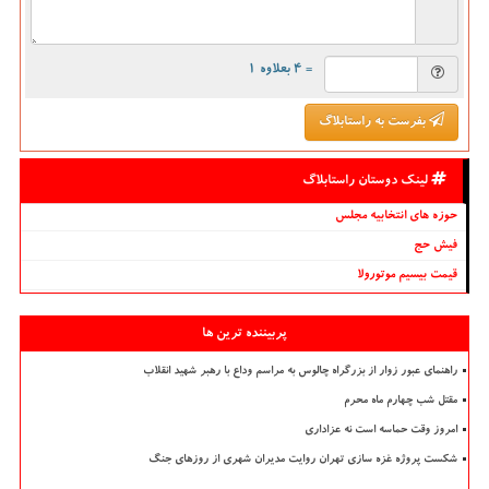
= ۴ بعلاوه ۱
بفرست به راستابلاگ
لینک دوستان راستابلاگ
حوزه های انتخابیه مجلس
فیش حج
قیمت بیسیم موتورولا
پربیننده ترین ها
راهنمای عبور زوار از بزرگراه چالوس به مراسم وداع با رهبر شهید انقلاب
مقتل شب چهارم ماه محرم
امروز وقت حماسه است نه عزاداری
شکست پروژه غزه سازی تهران روایت مدیران شهری از روزهای جنگ