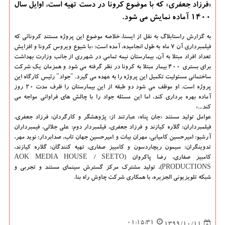
«فرزاد جعفری» که با موضوع کرونا در دست تهیه است، اوایل سال
1400 آماده نمایش می شود.
به گزارش راستابلاگ به نقل از ایسنا، خلاصه موضوع این پروژه مستند کرونائی که
فیلمبرداری آن ۷ ماه به طول انجامیده، آمده است: «با شیوع ویروس کرونا و افزایش
تعداد افراد مبتلا به آن، بیمارستان نیمه تمامی در شهرری از جانب وزارت بهداشت
برای بستری ۴۰۰ بیمار مبتلا به کرونا در نظر گرفته می شود و همزمان یک شرکت
ساختمانی مسئولیت تکمیل این پروژه را به عهده می گیرد. "جواد" رئیس کارگاه این
پروژه است. او موظف می شود دو طبقه از این بیمارستان را ظرف مدت ۲۰ روز
آماده بهره برداری کند، اما این مسئله جواد را با چالش های فراوانی مواجه می
کند...»
عوامل تولید مستند «جان پناه» عبارتند از: پژوهشگر و کارگردان: فرزاد جعفری،
فیلمبرداران: گلاره کیازند و فرزاد جعفری، فیلمبردار دوم: علی جلالی، فیمبرداران
آرشیو: امیرحسین کامیابی، مهران بیات و امیرحسین جهان تاب، صدابردار: نوید مهر،
تدوینگران: سیمون ریچاردسون و کامبیز صفاری، تهیه کنندگان: گلاره کیازند،
کامبیز صفاری، رضا پاکروان (AOK MEDIA HOUSE / SEETO
PRODUCTIONS)، تولید مشترک مرکز گسترش سینمای مستند و تجربی و
شبکه تلویزیونی الجزیره، با همکاری شرکت چاوش راه بنا.
01:15:31
1399/10/11