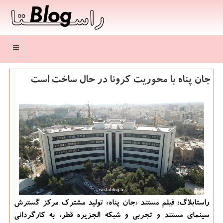
منو
جان پناه با محوریت كرونا در حال ساخت است
راستابلاگ: فیلم مستند «جان پناه» تولید مشترک مرکز گسترش
سینمای مستند و تجربی و شبکه الجزیره قطر، به کارگردانی