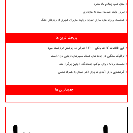
مقتل شب چهارم ماه محرم
امروز وقت حماسه است نه عزاداری
شکست پروژه غزه سازی تهران روایت مدیران شهری از روزهای جنگ
پربحث ترین ها
کپی اطلاعات کارت بانکی ۱۲۰۰ تهرانی در پوشش فروشنده میوه
ترافیک سنگین در جاده های شمال مسیرهای اربعین روان است
نشست برنامه ریزی موکب جاماندگان اربعین برگزار شد
گردهمایی نازی آبادی ها برای اکبر عبدی به همراه عکس
جدیدترین ها