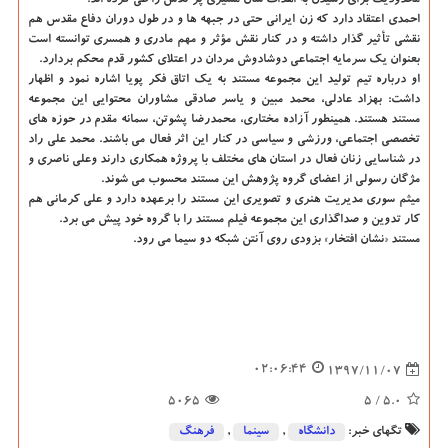
محدودیت برای رسیدن به اهداف شان مسیری پر تلاش را طی كرده اند.
احمدی اعتقاد دارد كه زن ایرانی حتی در جبهه ها و در طول دوران دفاع مقدس هم
نقشی تأثیر گذار داشته و در كنار نقش مؤثر و مهم مادری و همسری توانسته است
بعنوان یك سرمایه اجتماعی دوشادوش مردان در اعتلای كشور قدم محكم بردارد.
او درباره تیم تولید این مجموعه مستند به یك اتاق فكر پویا اشاره نمود و اظهار
داشت: بهزاد عادلی، محمد مبین و یاسر صادقی مشاوران محتوایی این مجموعه
مستند هستند. همینطور آزاده مختاری، محمدرضا پشوتن، سمانه مقدم در حوزه های
تخصصی اجتماعی، ورزشی و سیاسی در كنار این اثر فعال می باشند. محمد علی راد
در شناسایی زنان فعال در استان های مختلف با پروژه همكاری دارند وعلی ناصری و
مژگان رسولی از اعضای گروه پژوهش این مستند محسوب می شوند.
میثم سوری مدیریت هنری و تصویری این مستند را برعهده دارد و علی كرمانی هم
كار تدوین و صداگذاری این مجموعه فیلم مستند را با گروه خود پیش می برد.
مستند «نشان افتخار» بزودی روی آنتن شبكه دو سیما می رود.
02:06:44
1397/11/07
5065
/ 5
5.0
تگهای خبر:
دانشگاه‌
,
سینما
,
فرهنگ