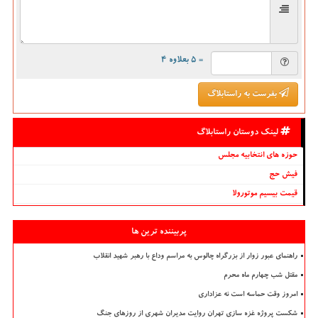
= ۵ بعلاوه ۴
بفرست به راستابلاگ
لینک دوستان راستابلاگ
حوزه های انتخابیه مجلس
فیش حج
قیمت بیسیم موتورولا
پربیننده ترین ها
راهنمای عبور زوار از بزرگراه چالوس به مراسم وداع با رهبر شهید انقلاب
مقتل شب چهارم ماه محرم
امروز وقت حماسه است نه عزاداری
شکست پروژه غزه سازی تهران روایت مدیران شهری از روزهای جنگ