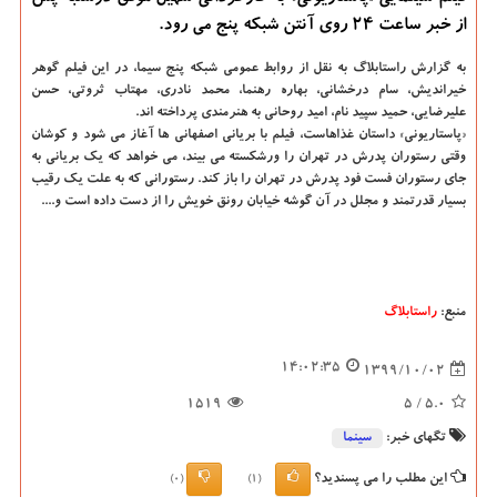
از خبر ساعت ۲۴ روی آنتن شبکه پنج می رود.
به گزارش راستابلاگ به نقل از روابط عمومی شبکه پنج سیما، در این فیلم گوهر
خیراندیش، سام درخشانی، بهاره رهنما، محمد نادری، مهتاب ثروتی، حسن
علیرضایی، حمید سپید نام، امید روحانی به هنرمندی پرداخته اند.
«پاستاریونی» داستان غذاهاست، فیلم با بریانی اصفهانی ها آغاز می شود و کوشان
وقتی رستوران پدرش در تهران را ورشکسته می بیند، می خواهد که یک بریانی به
جای رستوران فست فود پدرش در تهران را باز کند. رستورانی که به علت یک رقیب
بسیار قدرتمند و مجلل در آن گوشه خیابان رونق خویش را از دست داده است و....
منبع:
راستابلاگ
14:02:35
1399/10/02
1519
/ 5
5.0
تگهای خبر:
سینما
این مطلب را می پسندید؟
(0)
(1)