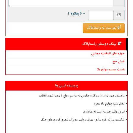
= ۶ بعلاوه ۱
بفرست به راستابلاگ
لینک دوستان راستابلاگ
حوزه های انتخابیه مجلس
فیش حج
قیمت بیسیم موتورولا
پربیننده ترین ها
راهنمای عبور زوار از بزرگراه چالوس به مراسم وداع با رهبر شهید انقلاب
مقتل شب چهارم ماه محرم
امروز وقت حماسه است نه عزاداری
شکست پروژه غزه سازی تهران روایت مدیران شهری از روزهای جنگ