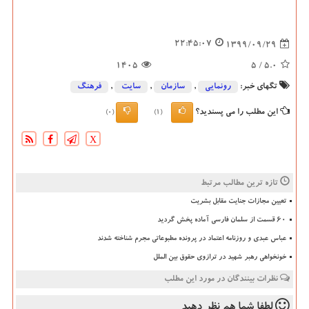
22:45:07
1399/09/29
1405
/ 5
5.0
تگهای خبر:
رونمایی
,
سازمان
,
سایت
,
فرهنگ
این مطلب را می پسندید؟
(0)
(1)
X
تازه ترین مطالب مرتبط
تعیین مجازات جنایت مقابل بشریت
۶۰ قسمت از سلمان فارسی آماده پخش گردید
عباس عبدی و روزنامه اعتماد در پرونده مطبوعاتی مجرم شناخته شدند
خونخواهی رهبر شهید در ترازوی حقوق بین الملل
نظرات بینندگان در مورد این مطلب
لطفا شما هم
نظر دهید