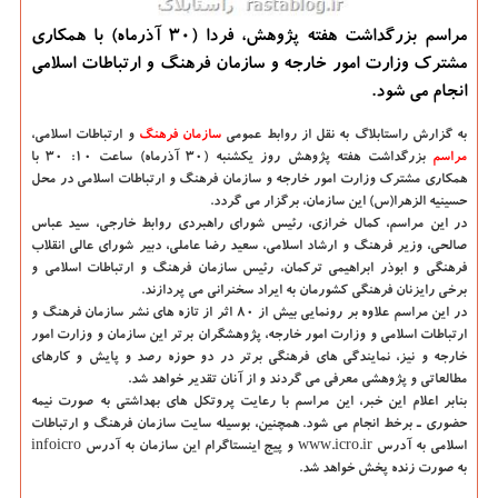
مراسم بزرگداشت هفته پژوهش، فردا (30 آذرماه) با همکاری
مشترک وزارت امور خارجه و سازمان فرهنگ و ارتباطات اسلامی
انجام می شود.
به گزارش راستابلاگ به نقل از روابط عمومی
سازمان
فرهنگ
و ارتباطات اسلامی،
مراسم
بزرگداشت هفته پژوهش روز یکشنبه (۳۰ آذرماه) ساعت ۱۰: ۳۰ با
همکاری مشترک وزارت امور خارجه و سازمان فرهنگ و ارتباطات اسلامی در محل
حسینیه الزهرا(س) این سازمان، برگزار می گردد.
در این مراسم، کمال خرازی، رئیس شورای راهبردی روابط خارجی، سید عباس
صالحی، وزیر فرهنگ و ارشاد اسلامی، سعید رضا عاملی، دبیر شورای عالی انقلاب
فرهنگی و ابوذر ابراهیمی ترکمان، رئیس سازمان فرهنگ و ارتباطات اسلامی و
برخی رایزنان فرهنگی کشورمان به ایراد سخنرانی می پردازند.
در این مراسم علاوه بر رونمایی بیش از ۸۰ اثر از تازه های نشر سازمان فرهنگ و
ارتباطات اسلامی و وزارت امور خارجه، پژوهشگران برتر این سازمان و وزارت امور
خارجه و نیز، نمایندگی های فرهنگی برتر در دو حوزه رصد و پایش و کارهای
مطالعاتی و پژوهشی معرفی می گردند و از آنان تقدیر خواهد شد.
بنابر اعلام این خبر، این مراسم با رعایت پروتکل های بهداشتی به صورت نیمه
حضوری ـ برخط انجام می شود. همچنین، بوسیله سایت سازمان فرهنگ و ارتباطات
اسلامی به آدرس www.icro.ir و پیج اینستاگرام این سازمان به آدرس infoicro
به صورت زنده پخش خواهد شد.