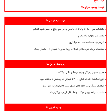
فیش حج
قیمت بیسیم موتورولا
پربیننده ترین ها
راهنمای عبور زوار از بزرگراه چالوس به مراسم وداع با رهبر شهید انقلاب
مقتل شب چهارم ماه محرم
امروز وقت حماسه است نه عزاداری
شکست پروژه غزه سازی تهران روایت مدیران شهری از روزهای جنگ
پربحث ترین ها
مریم همتیان بازیگر جوان سینما و تئاتر درگذشت
کپی اطلاعات کارت بانکی ۱۲۰۰ تهرانی در پوشش فروشنده میوه
ترافیک سنگین در جاده های شمال مسیرهای اربعین روان است
نشست برنامه ریزی موکب جاماندگان اربعین برگزار شد
جدیدترین ها