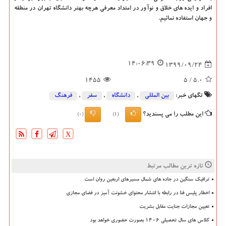
افراد و ایده های خلاق و نوآور در امتداد معرفی هرچه بهتر دانشگاه تهران در منطقه
و جهان استفاده نمائیم.
14:06:39
1399/09/24
1455
/ 5
5.0
تگهای خبر:
بین المللی
,
دانشگاه‌
,
سفر
,
فرهنگ
این مطلب را می پسندید؟
(0)
(1)
X
تازه ترین مطالب مرتبط
ترافیک سنگین در جاده های شمال مسیرهای اربعین روان است
اخطار پلیس فتا در رابطه با انتشار محتوای خشونت آمیز در فضای مجازی
تعیین مجازات جنایت مقابل بشریت
کلاس های سال تحصیلی ۱۴۰۶ بصورت حضوری خواهد بود