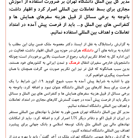
مدیر کل بین الملل دانشگاه تهران بر ضرورت استفاده از آموزش
مجازی برای بسط تعاملات بین المللی اصرار کرد و اظهار داشت:
باتوجه به برخی مسائل از قبیل هزینه سفرهای همایش ها و
کنفرانس های بین الملل و... باید از فرصت پیش آمده در امتداد
تعاملات و اهداف بین المللی استفاده نمائیم.
به گزارش راستابلاگ به نقل از ایسنا،
دکتر معصومه ملک ضمن بیان این مطلب با
اشاره به برنامه های آتی
دانشگاه‌
هران در حوزه بین الملل، اظهار داشت: فعالیت در
این اداره کل به لحاظ تکریم ارباب رجوع از حساسیت بالایی برخوردار است؛ چونکه
دانشجویان خارجی سفیران انتقال
فرهنگ
و تمدن ایرانی به کشورهای خود هستند،
بدین سبب همانگونه که قبل تر نیز این تکریم صورت می گرفت همچنان با همان
حساسیت پیگیری خواهیم کرد.
وی با اشاره به شرایط پیش آمده به سبب شیوع کووید ۱۹، این شرایط را یک
فرصت برای بسط کارهای بین المللی دانشگاه عنوان نمود و اضافه کرد: باتوجه به
برخی مسائل از قبیل هزینه سفرهای همایش ها و کنفرانس های بین الملل و مسائل
دیگر باید از فرصت پیش آمده در جهت گسترش کارهای مجازی در امتداد تعاملات
و اهداف بین المللی دانشگاه استفاده نمائیم.
مدیر کل بین الملل دانشگاه تهران همین طور به تعامل با نهادهای بین المللی مستقر
در ایران از قبیل اکو و دفاتر دیگر UN اصرار کرد و اضافه کرد: «باید از امکانات
نهادهای مالی بین المللی مثل بانک توسعه اسلامی و بانک جهانی برای پیشبرد
اهداف بین المللی دانشگاه استفاده کنیم».
به گزارش روابط عمومی دانشگاه تهران، ملک در آخر گفت": باید با بهره بردن از