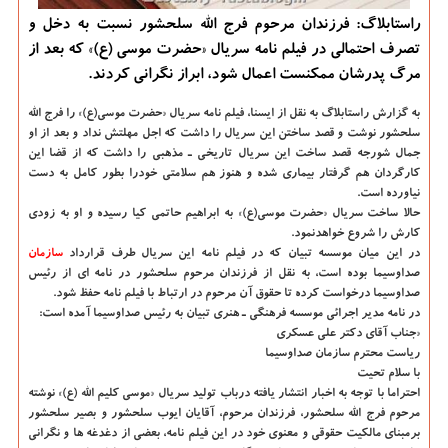
راستابلاگ: فرزندان مرحوم فرج الله سلحشور نسبت به دخل و
تصرف احتمالی در فیلم نامه سریال «حضرت موسی (ع)» که بعد از
مرگ پدرشان ممکنست اعمال شود، ابراز نگرانی کردند.
به گزارش راستابلاگ به نقل از ایسنا، فیلم نامه سریال «حضرت موسی(ع)» را فرج الله
سلحشور نوشت و قصد ساختن این سریال را داشت که اجل مهلتش نداد و بعد از او
جمال شورجه قصد ساخت این سریال تاریخی ـ مذهبی را داشت که از قضا این
کارگردان هم گرفتار بیماری شده و هنوز هم سلامتی خودرا بطور کامل به دست
نیاورده است.
حالا ساخت سریال «حضرت موسی(ع)» به ابراهیم حاتمی کیا رسیده و او به زودی
کارش را شروع خواهدنمود.
در این میان موسسه تبیان که در فیلم نامه این سریال طرف قرارداد
سازمان
صداوسیما بوده است، به نقل از فرزندان مرحوم سلحشور در نامه ای از رئیس
صداوسیما درخواست کرده تا حقوق آن مرحوم در ارتباط با فیلم نامه حفظ شود.
در نامه مدیر اجرائی موسسه فرهنگی ـ هنری تبیان به رئیس صداوسیما آمده است:
«جناب آقای دکتر علی عسکری
ریاست محترم سازمان صداوسیما
با سلام تحیت
احتراما با توجه به اخبار انتشار یافته درباب تولید سریال «موسی کلیم الله (ع)» نوشته
مرحوم فرج الله سلحشور، فرزندان مرحوم، آقایان ایوب سلحشور و بصیر سلحشور
برمبنای مالکیت حقوقی و معنوی خود در این فیلم نامه، بعضی از دغدغه ها و نگرانی