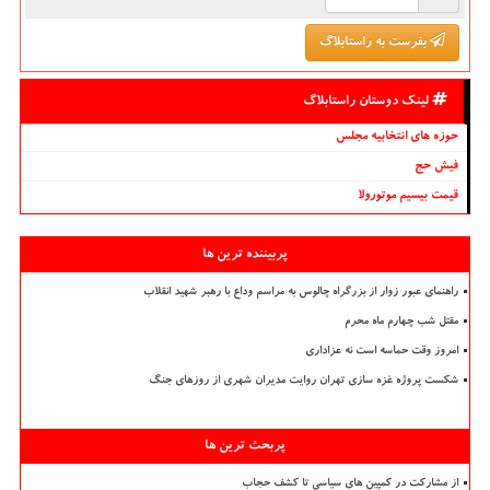
بفرست به راستابلاگ
لینک دوستان راستابلاگ
حوزه های انتخابیه مجلس
فیش حج
قیمت بیسیم موتورولا
پربیننده ترین ها
راهنمای عبور زوار از بزرگراه چالوس به مراسم وداع با رهبر شهید انقلاب
مقتل شب چهارم ماه محرم
امروز وقت حماسه است نه عزاداری
شکست پروژه غزه سازی تهران روایت مدیران شهری از روزهای جنگ
پربحث ترین ها
از مشارکت در کمپین های سیاسی تا کشف حجاب