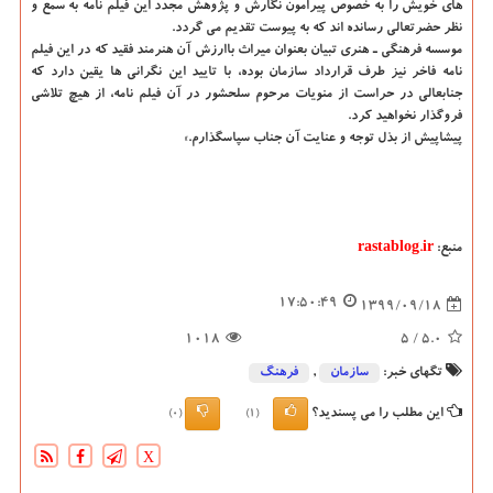
های خویش را به خصوص پیرامون نگارش و پژوهش مجدد این فیلم نامه به سمع و
نظر حضرتعالی رسانده اند که به پیوست تقدیم می گردد.
موسسه فرهنگی ـ هنری تبیان بعنوان میراث باارزش آن هنرمند فقید که در این فیلم
نامه فاخر نیز طرف قرارداد سازمان بوده، با تایید این نگرانی ها یقین دارد که
جنابعالی در حراست از منویات مرحوم سلحشور در آن فیلم نامه، از هیچ تلاشی
فروگذار نخواهید کرد.
پیشاپیش از بذل توجه و عنایت آن جناب سپاسگذارم.»
منبع:
rastablog.ir
17:50:49
1399/09/18
1018
/ 5
5.0
تگهای خبر:
سازمان
,
فرهنگ
این مطلب را می پسندید؟
(0)
(1)
X