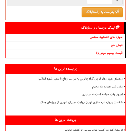
بفرست به راستابلاگ
لینک دوستان راستابلاگ
حوزه های انتخابیه مجلس
فیش حج
قیمت بیسیم موتورولا
پربیننده ترین ها
راهنمای عبور زوار از بزرگراه چالوس به مراسم وداع با رهبر شهید انقلاب
مقتل شب چهارم ماه محرم
امروز وقت حماسه است نه عزاداری
شکست پروژه غزه سازی تهران روایت مدیران شهری از روزهای جنگ
پربحث ترین ها
از مشارکت در کمپین های سیاسی تا کشف حجاب