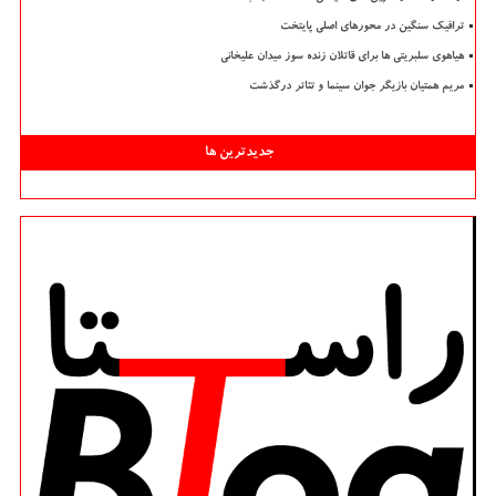
ترافیک سنگین در محورهای اصلی پایتخت
هیاهوی سلبریتی ها برای قاتلان زنده سوز میدان علیخانی
مریم همتیان بازیگر جوان سینما و تئاتر درگذشت
جدیدترین ها