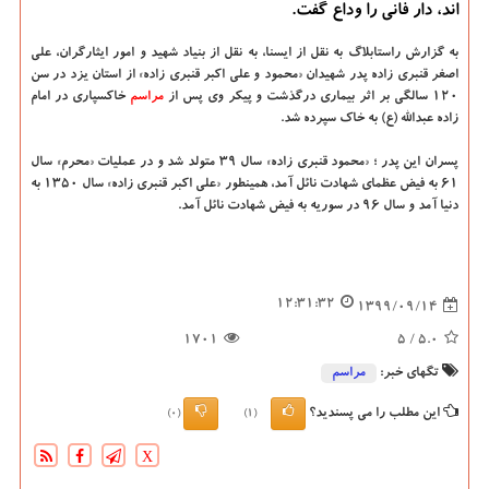
اند، دار فانی را وداع گفت.
به گزارش راستابلاگ به نقل از ایسنا، به نقل از بنیاد شهید و امور ایثارگران، علی
اصغر قنبری زاده پدر شهیدان «محمود و علی اکبر قنبری زاده» از استان یزد در سن
۱۲۰ سالگی بر اثر بیماری درگذشت و پیکر وی پس از
مراسم
خاکسپاری در امام
زاده عبدالله (ع) به خاک سپرده شد.
پسران این پدر ؛ «محمود قنبری زاده» سال ۳۹ متولد شد و در عملیات «محرم» سال
۶۱ به فیض عظمای شهادت نائل آمد، همینطور «علی اکبر قنبری زاده» سال ۱۳۵۰ به
دنیا آمد و سال ۹۶ در سوریه به فیض شهادت نائل آمد.
12:31:32
1399/09/14
1701
/ 5
5.0
تگهای خبر:
مراسم
این مطلب را می پسندید؟
(0)
(1)
X