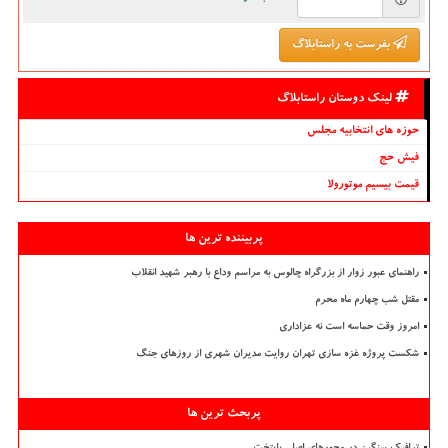
بفرست به راستابلاگ
لینک دوستان راستابلاگ
حوزه های انتخابیه مجلس
فیش حج
قیمت بیسیم موتورولا
پربیننده ترین ها
راهنمای عبور زوار از بزرگراه چالوس به مراسم وداع با رهبر شهید انقلاب
مقتل شب چهارم ماه محرم
امروز وقت حماسه است نه عزاداری
شکست پروژه غزه سازی تهران روایت مدیران شهری از روزهای جنگ
پربحث ترین ها