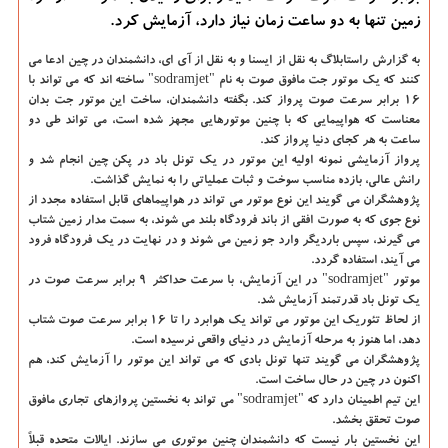
زمین تنها به دو ساعت زمان نیاز دارد، آزمایش كرد.
به گزارش راستابلاگ به نقل از ایسنا و به نقل از آی ای،
دانشمندان در چین ادعا می
کنند که یک موتور جت مافوق صوت به نام "sodramjet" ساخته اند که می تواند با
۱۶ برابر سرعت صوت پرواز کند. بگفته دانشمندان، ساخت این موتور جت بدان
معناست که هواپیمایی که با چنین موتورهایی مجهز شده است، می تواند طی دو
ساعت به هر کجای دنیا پرواز کند.
پرواز آزمایشی نمونه اولیه این موتور در یک تونل باد در پکن چین انجام شد و
رانش عالی، بازده مناسب سوخت و ثبات عملیاتی را به نمایش گذاشت.
پژوهشگران می گویند این نوع موتور می تواند در هواپیماهای قابل استفاده مجدد از
نوع جوی که به صورت افقی از باند فرودگاه بلند می شوند، به سمت مدار زمین شتاب
می گیرند، سپس باردیگر وارد جو زمین می شوند و در نهایت در یک فرودگاه فرود
می آیند، استفاده گردد.
موتور "sodramjet" در این آزمایش، با سرعت حداکثر ۹ برابر سرعت صوت در
یک تونل باد قدرتمند آزمایش شد.
از لحاظ تئوریک این موتور می تواند یک هوابرد را تا ۱۶ برابر سرعت صوت شتاب
دهد، اما هنوز به مرحله آزمایش در دنیای واقعی نرسیده است.
پژوهشگران می گویند تنها تونل بادی که می تواند این موتور را آزمایش کند، هم
اکنون در چین در حال ساخت است.
این تیم اطمینان دارد که "sodramjet" می تواند به نخستین پروازهای تجاری مافوق
صوت تحقق بخشد.
این نخستین بار نیست که دانشمندان چنین موتوری می سازند. ایالات متحده قبلاً