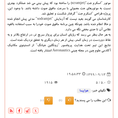
موتور "اسکرم جت"(scramjet) را ساخته بود که پیش بینی می شد عملکرد بهتری
نسبت به موتورهای جت معمولی با سرعت مافوق صوت داشته باشد. با وجود این،
پروژه طراحی "اسکرم جت" گرفتار شکست و تعلیق شد.
کارشناسان می گویند بعید نیست که آزمایش "sodramjet" مدتی پیش انجام شده
و حالا اعلام شده باشد. چونکه چین برنامه مافوق صوت خودرا به سبب استفاده بالقوه
نظامی آن تا حدی مخفی نگه می دارد.
به هر حال بنظر می رسد که رؤیای انسان برای پرواز سریع تر، در ارتفاع بالاتر و به
نقاط دوردست در زمان کمتر، بیش از هر زمان دیگری به تحقق نزدیک شده است.
نتایج این تیم تحت هدایت پروفسور "زونگلین جیانگ" از انستیتوی مکانیک
آکادمی علوم چین در مجله چینی Aeronautics انتشار یافته است.
19:58:33
1399/09/13
1915
/ 5
5.0
تگهای خبر:
هواپیما
این مطلب را می پسندید؟
(0)
(1)
X