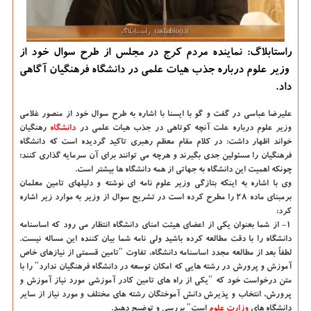
راستابلاگ: نماینده مردم كرج در مجلس از طرح سوال خود از
وزیر علوم درباره جذب هیات علمی در دانشگاه فرهنگیان آگاهی
داد.
علیرضا عباسی در گفت و گو با ایسنا با اشاره به طرح سوال خود از منصور غلامی
وزیر علوم درباره علت آنچه کوتاهی در جذب هیات علمی در
دانشگاه‌
رهنگیان
خواند اظهار داشت: در کلام مقام معظم رهبری تاکید گردیده است که دانشگاه
فرهنگیان را مسئولین جدی بگیرند و هرچه می توانند برای آن سرمایه گذاری کنند؛
چونکه اهمیت این دانشگاه به جهاتی از همه دانشگاه ها بیشتر است.
وی با اشاره به اینکه بتازگی وزیر علوم نامه ای نوشته و دلیلهای تامین معلمان
برمبنای ماده ۲۸ را مطرح کرده است در تشریح سوال از وزیر به موارد زیر اشاره
کرد:
۱- از شما بعنوان یکی از اعضای هیئت امنای دانشگاه انتظار می رود که اساسنامه
دانشگاه را با دقت مطالعه کرده باشید ولی نامه شما بیان کننده این مساله نیست.
لطفاً بعد از مطالعه مجدد اساسنامه دانشگاه، تفاوت "تامین قسمتی از نیازهای خاص
آموزش و پرورش در رشته هایی که امکان توسعه در دانشگاه فرهنگیان ندارد" را با
متن درخواست خود که "یکی از راه های تامین کادر آموزشی مورد نیاز آموزش و
پرورش، انتخاب و پذیرش دانش آموختگان رشته های مختلف و مورد نیاز از سایر
دانشگاه های
وزارت علوم
است" بررسی و توضیح دهید.