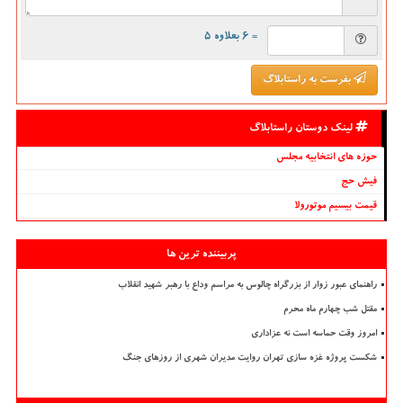
= ۶ بعلاوه ۵
بفرست به راستابلاگ
لینک دوستان راستابلاگ
حوزه های انتخابیه مجلس
فیش حج
قیمت بیسیم موتورولا
پربیننده ترین ها
راهنمای عبور زوار از بزرگراه چالوس به مراسم وداع با رهبر شهید انقلاب
مقتل شب چهارم ماه محرم
امروز وقت حماسه است نه عزاداری
شکست پروژه غزه سازی تهران روایت مدیران شهری از روزهای جنگ