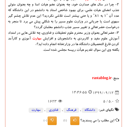
۲- چرا در سال های صدارت خود، چه بعنوان عضو هیات امنا و چه بعنوان متولی
جذب اعضای هیات علمی، برای بهبود شاخص استاد به دانشجو در این دانشگاه که
عدد آن "۱ به ۸۱" و یا حتی بیشتر است تلاشی نکردید؟ این عدم تلاش چشم گیر
سهوی است یا جریانی در وزارت علوم مسیر را به شکلی پیش می برد تا منجر به
درخواست حضرتعالی و تغییر مسیر جذب دانشجو معلمان گردد؟
۳- حضرتعالی بعنوان وزیر محترم علوم تحقیقات و فناوری، چه تلاش هایی در امتداد
آموزش علوم مفید و کاربردی به دانشجویان و افزایش
مهارت
آموزی و کارآمد
کردن فارغ التحصیلان دانشگاه ها در وزارتخانه انجام داده اید؟»
بگفته وی این سوال تقدیم هیأت رییسه مجلس شده است.
منبع:
rastablog.ir
14:46:55
1399/09/12
1623
/ 5
5.0
تگهای خبر:
دانشگاه‌
,
فرهنگ
,
فناوری
,
مهارت
این مطلب را می پسندید؟
(0)
(1)