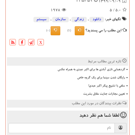
22:54:59
1399/09/09
1978
/ 5
5.0
تگهای خبر:
دانلود
,
زندگی
,
سازمان
,
سیستم
این مطلب را می پسندید؟
(0)
(1)
X
تازه ترین مطالب مرتبط
گردهمایی نازی آبادی ها برای اکبر عبدی به همراه عکس
رایگان شدن سینما برای یک گروه خاص
سلفی با تشییع پیکر اکبر عبدی!
تعیین مجازات جنایت مقابل بشریت
نظرات بینندگان در مورد این مطلب
لطفا شما هم
نظر دهید