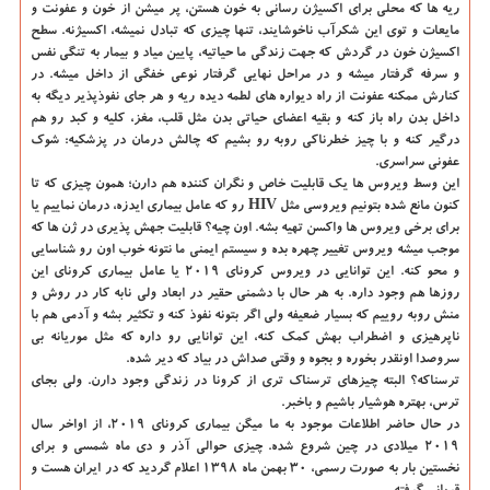
ریه ها که محلی برای اکسیژن رسانی به خون هستن، پر میشن از خون و عفونت و
مایعات و توی این شکرآب ناخوشایند، تنها چیزی که تبادل نمیشه، اکسیژنه. سطح
اکسیژن خون در گردش که جهت زندگی ما حیاتیه، پایین میاد و بیمار به تنگی نفس
و سرفه گرفتار میشه و در مراحل نهایی گرفتار نوعی خفگی از داخل میشه. در
کنارش ممکنه عفونت از راه دیواره های لطمه دیده ریه و هر جای نفوذپذیر دیگه به
داخل بدن راه باز کنه و بقیه اعضای حیاتی بدن مثل قلب، مغز، کلیه و کبد رو هم
درگیر کنه و با چیز خطرناکی روبه رو بشیم که چالش درمان در پزشکیه: شوک
عفونی سراسری.
این وسط ویروس ها یک قابلیت خاص و نگران کننده هم دارن؛ همون چیزی که تا
کنون مانع شده بتونیم ویروسی مثل HIV رو که عامل بیماری ایدزه، درمان نماییم یا
برای برخی ویروس ها واکسن تهیه بشه. اون چیه؟ قابلیت جهش پذیری در ژن ها که
موجب میشه ویروس تغییر چهره بده و سیستم ایمنی ما نتونه خوب اون رو شناسایی
و محو کنه. این توانایی در ویروس کرونای ۲۰۱۹ یا عامل بیماری کرونای این
روزها هم وجود داره. به هر حال با دشمنی حقیر در ابعاد ولی نابه کار در روش و
منش روبه روییم که بسیار ضعیفه ولی اگر بتونه نفوذ کنه و تکثیر بشه و آدمی هم با
ناپرهیزی و اضطراب بهش کمک کنه، این توانایی رو داره که مثل موریانه بی
سروصدا اونقدر بخوره و بجوه و وقتی صداش در بیاد که دیر شده.
ترسناکه؟ البته چیزهای ترسناک تری از کرونا در زندگی وجود دارن. ولی بجای
ترس، بهتره هوشیار باشیم و باخبر.
در حال حاضر اطلاعات موجود به ما میگن بیماری کرونای ۲۰۱۹، از اواخر سال
۲۰۱۹ میلادی در چین شروع شده. چیزی حوالی آذر و دی ماه شمسی و برای
نخستین بار به صورت رسمی، ۳۰ بهمن ماه ۱۳۹۸ اعلام گردید که در ایران هست و