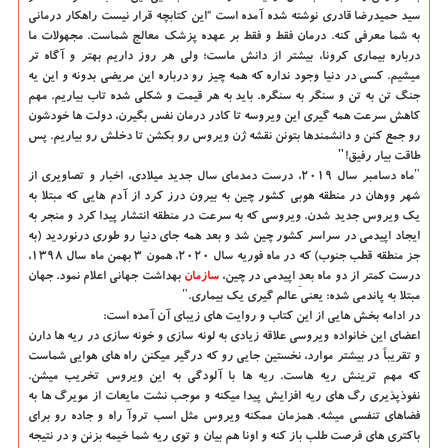
سید حمیدرضا قادری نوشته شده آمده است “این کتابچه قرار نیست راهکار درمانی
به شما معرفی کنه. درمان فقط و فقط بر عهده پزشک معالج شماست. مجهولات ما
درباره بیماری کرونا، بیشتر از دانش ماست؛ ولی هر روز داریم بهتر و آگاه تر
میشیم. کسی در دنیا وجود نداره که همه چیز رو درباره این مریضی بدونه و این یه
جنگ تن به تن و سنگر به سنگره. باید به هر قیمت و شکلی شده تاب بیاریم. مهم
کاهش سرعت همه گیری این ویروسه تا کادر درمان نفس بگیرن، دولت ها خودشون
رو جمع کنن و دانشمندها بتونن نقشه ژن ویروس رو بکشن تا دخلش رو بیاریم. پس
طاقت بیار رفیق!"
"ماه دسامبر سال ۲۰۱۹، درست دمدمای سال جدید میلادی، اخبار و تصاویری از
شهر ووهان در منطقه هوبی کشور چین به بیرون درز کرد از آدم هایی که مبتلا به
یک ویروس جدید شدن. ویروسی که به سرعت در منطقه انتشار پیدا کرد و منجر به
ایجاد اپیدمی در سراسر کشور چین شد و بعد همه جای دنیا رو طوری درنوردید (به
جز منطقه قطب جنوب) که در ماه فوریه سال ۲۰۲۰، همون ۳ بهمن ماه سال ۱۳۹۸،
درست کمتر از دو ماه بعدِ اپیدمی در چین،
سازمان
بهداشت جهانی اعلام نمود. جهان
مبتلا به پاندمی شده: یعنی عالم گیری یک بیماری."
در ادامه بخش هایی از این کتاب و روایت های زیبای آن آمده است:
اعضای این خانواده ویروسی علاقه زیادی به لونه سازی و خونه سازی در ریه ها دارن
و تقریباً در بیشتر موارد، نخستین جایی رو که درگیر میکنن راه های هوایی شماست
که مهم ترینش ریه هاست. ریه ها با آلودگی به این ویروس تخریب میشن.
نفوذپذیری رگ های ریه افزایش پیدا میکنه و موجب نشت مایعات از مویرگ ها به
فضاهای تنفسی میشه. همزمان ممکنه ویروس مثل اسب تروآ راه و جاده رو برای
باکتری های فرصت طلب باز کنه و اونا هم بیان و توی ریه شما خیمه بزنن و در نتیجه