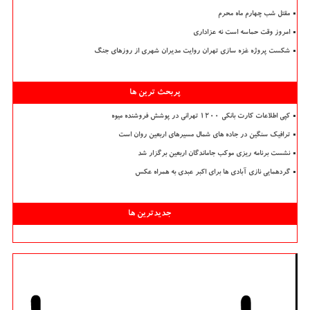
مقتل شب چهارم ماه محرم
امروز وقت حماسه است نه عزاداری
شکست پروژه غزه سازی تهران روایت مدیران شهری از روزهای جنگ
پربحث ترین ها
کپی اطلاعات کارت بانکی ۱۲۰۰ تهرانی در پوشش فروشنده میوه
ترافیک سنگین در جاده های شمال مسیرهای اربعین روان است
نشست برنامه ریزی موکب جاماندگان اربعین برگزار شد
گردهمایی نازی آبادی ها برای اکبر عبدی به همراه عکس
جدیدترین ها