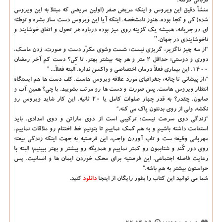
قربانی گرفته.
منشأ دقیق این ویروس و اینکه مریض صفر (اولین مریضی که مبتلا به این ویروس
شده) کی و کجا بوده، هنوز نامشخصه. اینکه آیا این ویروس دست ساز بشره و توطئه
ای در جریانه، همیشه یک گزینه روی میز بوده درباره هر تحول و اتفاق خوشایند و
ناخوشایندی در جهان."
“از سه چیز ناگزیر، گریزی نیست: شست وشوی مکرّر دست و صورت، زدن ماسک،
دوری و دوستی؛ حداقل ۲ متر و هر چه بیشتر بهتر. تا کِی؟ دست کم آخر رمضان
۱۴۰۰. این بیماری فعلاً درمان اختصاصی و واکسن نداره. البته فعلاً... ”
“«از پیشانی تا چانه» جغرافیای مورد علاقه ویروس هاست. کف دست ها هم ایستگاه
انتظار ویروس هاست. پس صورت و دست ها رو مرتب بشویید. با چی؟ همین آب و
صابون. چقدر؟ به قدر چهار صلوات کامل یا ۲۰ ثانیه. این کار شاید ویروس رو
نکشه، ولی از روی بدنتون پاک می کنه.“
“زندگی دوی سرعت نیست؛ ترکیبی است از دوی ماراتن و دوی امدادی. باید
استقامت داشته باشیم و به هم کمک نماییم تا بتونیم خط اختتام رو ملاقات نماییم.
مهربانی وظیفه ست و تاب آوردن واجب. این فرصتیه به جهت اینکه زندگی بیفته
روی دور کُند و شتابمون رو کمتر نماییم و همدیگه رو بیشتر و بهتر ببینیم؛ البته با
رعایت فاصله اجتماعی. این فرصتیه برای محک خوردن ایمان ها و انسانیت. پس
حواستون بیشتر به هم باشه.”
شما می توانید این کتاب را بطور رایگان از اینجا
دانلود
کنید.