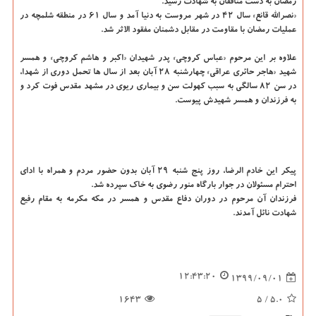
رمضان به دست منافقان به شهادت رسید.
«نصرالله قانع» سال ۴۲ در شهر مروست به دنیا آمد و سال ۶۱ در منطقه شلمچه در
عملیات رمضان با مقاومت در مقابل دشمنان مفقود الاثر شد.
علاوه بر این مرحوم «عباس کروچی» پدر شهیدان «اکبر و هاشم کروچی» و همسر
شهید «هاجر حائری عراقی» چهارشنبه ۲۸ آبان بعد از سال ها تحمل دوری از شهدا،
در سن ۸۲ سالگی به سبب کهولت سن و بیماری ریوی در مشهد مقدس فوت کرد و
به فرزندان و همسر شهیدش پیوست.
پیکر این خادم الرضا، روز پنج شنبه ۲۹ آبان بدون حضور مردم و همراه با ادای
احترام مسئولان در جوار بارگاه منور رضوی به خاک سپرده شد.
فرزندان آن مرحوم در دوران دفاع مقدس و همسر در مکه مکرمه به مقام رفیع
شهادت نائل آمدند.
12:43:20
1399/09/01
1643
/ 5
5.0