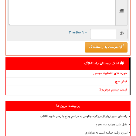
= ۹ بعلاوه ۲
بفرست به راستابلاگ
لینک دوستان راستابلاگ
حوزه های انتخابیه مجلس
فیش حج
قیمت بیسیم موتورولا
پربیننده ترین ها
راهنمای عبور زوار از بزرگراه چالوس به مراسم وداع با رهبر شهید انقلاب
مقتل شب چهارم ماه محرم
امروز وقت حماسه است نه عزاداری