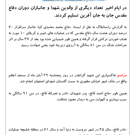
در ایام اخیر تعداد دیگری از والدین شهدا و جانبازان دوران دفاع
مقدس جان به جان آفرین تسلیم كردند.
به گزارش راستابلاگ به نقل از ایسنا، «حاج محمد محمدی کیا» جانباز سرافراز ۷۰
درصد دوران هشت سال دفاع مقدس که در عملیات های خیبر و کربلای ۱۰ مورد به
هدف خوردن ترکش قرار گرفته و همین طور شیمیایی شده بود بعد از ۳۷ سال بر اثر
جراحات جنگ در سن ۸۱ سالگی به آرزوی دیرینه خود یعنی شهادت رسید.
مراسم
خاکسپاری این شهید گرانقدر در روز پنجشنبه ۲۹ آبان ماه از مسجد اعظم
واقع در ملک شهر خیابان مطهری به سمت گلستان شهدای اصفهان انجام شد.
همین طور «حاج احمد قانع» پدر شهیدان «نادر و نصرالله قانع» در سن ۹۱ سالگی به
سبب بیماری و کهولت سن به دیدار معبود شتافت.
«نادر قانع» سال ۴۵ در شهر مروست به دنیا آمد و سال ۶۱ در منطقه شلمچه عملیات