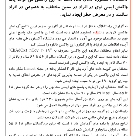
دانشگاه آكسفورد نشان داده است كه این واكسن می تواند یك
واكنش ایمنی قوی در افراد در سنین مختلف، به خصوص در افراد
سالمند و در معرض خطر ایجاد نماید.
به گزارش راستابلاگ به نقل از ایسنا و به نقل از گاردین
، جدید ترین نتایج آزمایش
واکسن کرونای
دانشگاه‌
کسفورد نشان داده است که این واکسن یک پاسخ ایمنی
قوی در سالمندان بوجود می آورد و انتظار می رود دانشگاه آکسفورد طی هفته های
آینده اطلاعات در ارتباط با اثرگذاری این واکسن بالقوه را منتشر کند.
بنابر اعلام محققان سازنده این واکسن معروف به "ChAdOx1 nCov-2019"
نشان داده شده است که این واکسن در بزرگسالان سالم از 56 تا 69 سال و بالاتر از
70 سال قادر به ایجاد یک واکنش ایمنی قدرتمند است.
محققان می گویند داده های آزمایش فاز 2 انتشار یافته در مجله Lancet نشان داده
است که این واکسن در یکی از صدمه پذیرین گروه های در معرض ابتلای شدید به
بیماری کووید-19 می تواند سبب ایجاد ایمنی شود.
به گفته محققان، این آزمایش، پاسخ های ایمنی مشابهی را در هر سه گروه سنی 18
تا 55 سال، 56 تا 69 سال و 70 سال به بالا نشان داده است.
این آزمایش بر روی 560 بزرگسال سالم همچون 240 فرد بالای 70 سال، نشان
داد که این واکسن در افراد مسن بهتر از جوانترها تحمل می شود.
داوطلبان در دو گروه، دو دوز از این واکسن یا واکسن دارونمای مننژیت را دریافت
نمودند و هیچ عوارض جانبی جدی در شرکت کنندگان دیده نشد.
نتایج مطابق با داده های آزمایش فاز 1 است که برای بزرگسالان سالم 18 تا 55
ساله در اوایل سالجاری گزارش شده است.