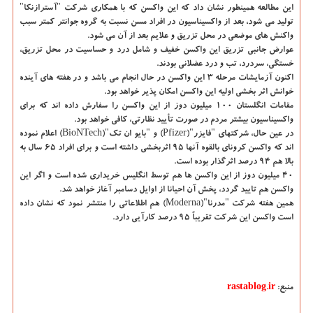
این مطالعه همینطور نشان داد که این واکسن که با همکاری شرکت "آسترازنکا"
تولید می شود، بعد از واکسیناسیون در افراد مسن نسبت به گروه جوانتر کمتر سبب
واکنش های موضعی در محل تزریق و علایم بعد از آن می شود.
عوارض جانبی تزریق این واکسن خفیف و شامل درد و حساسیت در محل تزریق،
خستگی، سردرد، تب و درد عضلانی بودند.
اکنون آزمایشات مرحله 3 این واکسن در حال انجام می باشد و در هفته های آینده
خوانش اثر بخشی اولیه این واکسن امکان پذیر خواهد بود.
مقامات انگلستان 100 میلیون دوز از این واکسن را سفارش داده اند که برای
واکسیناسیون بیشتر مردم در صورت تأیید نظارتی، کافی خواهد بود.
در عین حال، شرکتهای "فایزر"(Pfizer) و "بایو ان تک"(BioNTech) اعلام نموده
اند که واکسن کرونای بالقوه آنها 95 اثربخشی داشته است و برای افراد 65 سال به
بالا هم 94 درصد اثرگذار بوده است.
40 میلیون دوز از این واکسن ها هم توسط انگلیس خریداری شده است و اگر این
واکسن هم تایید گردد، پخش آن احیانا از اوایل دسامبر آغاز خواهد شد.
همین هفته شرکت "مدرنا"(Moderna) هم اطلاعاتی را منتشر نمود که نشان داده
است واکسن این شرکت تقریباً 95 درصد کارآیی دارد.
منبع:
rastablog.ir