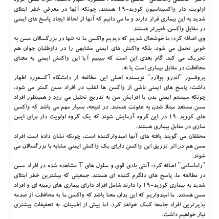
دکتر "ماهشی راماسامی" محقق دانشگاه آکسفورد اظهار داشت: افراد مسن گروه
اولویت دار واکسیناسیون کووید-19 هستند، چونکه آنها در معرض خطر ابتلای
شدید به این بیماری قرار دارند و ما می دانیم که آنها از لحاظ ایجاد پاسخ های ایمنی
در مقابل واکسن، فقیرتر هستند.
وی اضافه کرد: ما خوشحال شدیم که دیدیم واکسن ما نه تنها در بزرگسالان مسن به
خوبی تحمل می شود، بلکه واکنش های ایمنی مشابهی را در داوطلبان جوان هم
تحریک می کند. گام بعدی این است که ببینیم آیا این واکنش ایمنی به معنای
محافظت در مقابل بیماری است یا نه.
پروفسور "اندرو پولارد" نویسنده اصلی این مطالعه از دانشگاه آکسفورد اظهار
داشت: پاسخ های ایمنی ناشی از واکسن ها اغلب در افراد مسن کمتر می شود،
چونکه سیستم ایمنی بدن با افزایش سن به تدریج تحلیل می رود و همینطور افراد
مسن مستعد مبتلا شدن به عفونت هستند. در نتیجه، بسیار مهم می باشد که واکسن
های کووید-19 در این گروه آزمایش شوند که یک گروه اولویت دار برای ایمن
سازی در مقابل بیماری هستند.
محققان می گویند یافته های آنها امیدوارکننده است، چونکه نشان داده است افراد
مسن هم در اثر تزریق این واکسن دارای یک واکنش ایمنی مشابه با بزرگسالان می
شوند.
"راماسامی" اضافه کرد: آنتی بادی قوی و سلول های T مشاهده شده در افراد مسن
در مطالعه ما، پاسخ های دلگرم کننده ای هستند. جمعیتی که بیشترین خطر ابتلای
شدید به بیماری کووید-19 را دارند شامل افراد دارای بیماری های زمینه ای و افراد
مسن هستند. ما امیدواریم که این بدان معنا باشد که واکسن ما به محافظت از صدمه
پذیرترین افراد جامعه کمک خواهد کرد، اما پیش از اطمینان، به تحقیقات بیشتری
نیاز خواهیم داشت.