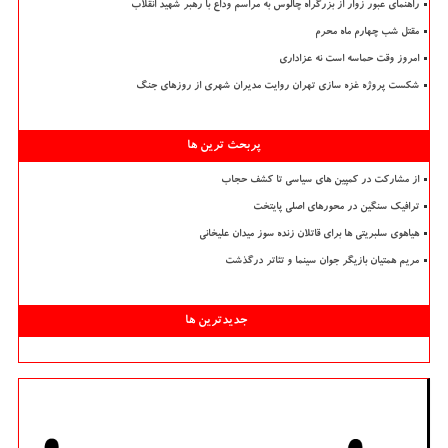
راهنمای عبور زوار از بزرگراه چالوس به مراسم وداع با رهبر شهید انقلاب
مقتل شب چهارم ماه محرم
امروز وقت حماسه است نه عزاداری
شکست پروژه غزه سازی تهران روایت مدیران شهری از روزهای جنگ
پربحث ترین ها
از مشارکت در کمپین های سیاسی تا کشف حجاب
ترافیک سنگین در محورهای اصلی پایتخت
هیاهوی سلبریتی ها برای قاتلان زنده سوز میدان علیخانی
مریم همتیان بازیگر جوان سینما و تئاتر درگذشت
جدیدترین ها