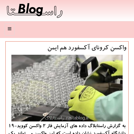
منو
واكسن كرونای آكسفورد هم ایمن
به گزارش راستابلاگ داده های آزمایش فاز 2 واكسن كووید-19