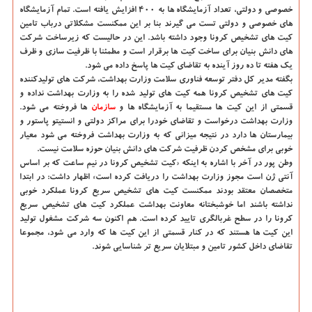
خصوصی و دولتی، تعداد آزمایشگاه ها به ۴۰۰ افزایش یافته است. تمام آزمایشگاه
های خصوصی و دولتی تست می گیرند بنا بر این ممکنست مشکلاتی درباب تامین
کیت های تشخیص کرونا وجود داشته باشد. این در حالیست که زیرساخت شرکت
های دانش بنیان برای ساخت کیت ها برقرار است و مطمئنا با ظرفیت سازی و ظرف
یک هفته تا ده روز آینده به تقاضای کیت ها پاسخ داده می شود.
بگفته مدیر کل دفتر توسعه فناوری سلامت وزارت بهداشت، شرکت های تولیدکننده
کیت های تشخیص کرونا همه کیت های تولید شده را به وزارت بهداشت نداده و
قسمتی از این کیت ها مستقیما به آزمایشگاه ها و
سازمان
ها فروخته می شود.
وزارت بهداشت درخواست و تقاضای خودرا برای مراکز دولتی و انستیتو پاستور و
بیمارستان ها دارد در نتیجه میزانی که به وزارت بهداشت فروخته می شود معیار
خوبی برای مشخص کردن ظرفیت شرکت های دانش بنیان حوزه سلامت نیست.
وطن پور در آخر با اشاره به اینکه «کیت تشخیص کرونا در نیم ساعت که بر اساس
آنتی ژن است مجوز وزارت بهداشت را دریافت کرده است» اظهار داشت: در ابتدا
متخصصان معتقد بودند ممکنست کیت های تشخیص سریع کرونا عملکرد خوبی
نداشته باشند اما خوشبختانه معاونت بهداشت عملکرد کیت های تشخیص سریع
کرونا را در سطح غربالگری تایید کرده است. هم اکنون سه شرکت مشغول تولید
این کیت ها هستند که در کنار قسمتی از این کیت ها که وارد می شود، مجموعا
تقاضای داخل کشور تامین و مبتلایان سریع تر شناسایی شوند.