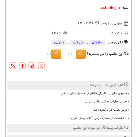
منبع:
rastablog.ir
13:07:41
1399/08/23
1479
/ 5
5.0
تگهای خبر:
سازمان
,
شركت
,
فناوری
این مطلب را می پسندید؟
(0)
(1)
X
تازه ترین مطالب مرتبط
هیاهوی سلبریتی ها برای قاتلان زنده سوز میدان علیخانی
تعیین مجازات جنایت مقابل بشریت
ترمز معامله قرن کشیده شد
۶۰ قسمت از سلمان فارسی آماده پخش گردید
نظرات بینندگان در مورد این مطلب