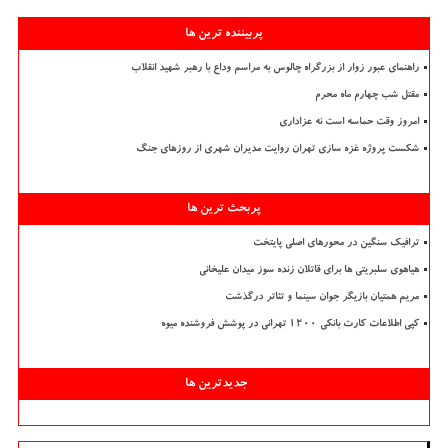
پربیننده ترین ها
راهنمای عبور زوار از بزرگراه چالوس به مراسم وداع با رهبر شهید انقلاب
مقتل شب چهارم ماه محرم
امروز وقت حماسه است نه عزاداری
شکست پروژه غزه سازی تهران روایت مدیران شهری از روزهای جنگ
پربحث ترین ها
ترافیک سنگین در محورهای اصلی پایتخت
هیاهوی سلبریتی ها برای قاتلان زنده سوز میدان علیخانی
مریم همتیان بازیگر جوان سینما و تئاتر درگذشت
کپی اطلاعات کارت بانکی ۱۲۰۰ تهرانی در پوشش فروشنده میوه
جدیدترین ها