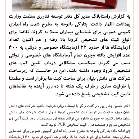
به گزارش راستابلاگ مدیر كل دفتر توسعه فناوری سلامت وزارت
بهداشت اظهار داشت: بتازگی باتوجه به مطرح شدن راه اندازی
كمپینی عمومی برای شناسایی بیماران مبتلا به كرونا، تقاضا برای
انواع كیت های تشخیص كرونا بالا رفته و هم اكنون تعداد
آزمایشگاه ها از حدود 22 آزمایشگاه خصوصی و دولتی، به 400
عدد افزایش یافته وچون تمام آزمایشگاه های خصوصی و دولتی
تست می گیرند، ممكنست مشكلاتی درباب تامین كیت های
تشخیص كرونا وجود داشته باشد. این در حالیست كه زیرساخت
شركت های دانش بنیان برای ساخت كیت ها برقرار است و مطمئنا
با ظرفیت سازی و ظرف یك هفته تا ده روز آینده به تقاضاهای
تامین كیت تشخیصی پاسخ داده می شود.
دکتر حسین وطن پور در گفت و گو با ایسنا،
درباره ظرفیت بالقوه شرکت های دانش
بنیان حوزه سلامت در تولید کیت تشخیص کرونا اظهار داشت: شرکت های دانش
بنیان داخل کشور به صورت بالقوه می توانند هفته ای سیصدهزار دوز کیت آنتی ژن
تشخیص سریع و هشتصدهزار کیت تشخیص PCR تولید کنند.
وی ادامه داد: بتازگی باتوجه به مطرح شدن راه اندازی کمپینی عمومی برای شناسایی
بیماران مبتلا، تقاضا برای انواع کیت ها بالا رفته و هم اکنون از حدود ۲۲ آزمایشگاه