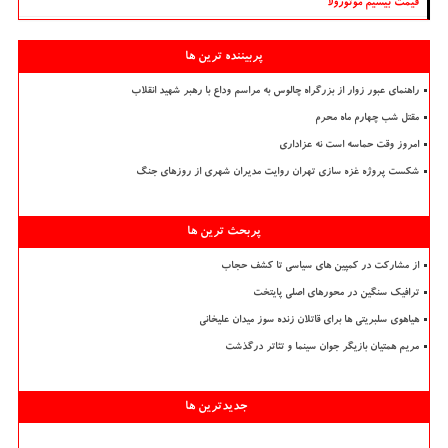
قیمت بیسیم موتورولا
پربیننده ترین ها
راهنمای عبور زوار از بزرگراه چالوس به مراسم وداع با رهبر شهید انقلاب
مقتل شب چهارم ماه محرم
امروز وقت حماسه است نه عزاداری
شکست پروژه غزه سازی تهران روایت مدیران شهری از روزهای جنگ
پربحث ترین ها
از مشارکت در کمپین های سیاسی تا کشف حجاب
ترافیک سنگین در محورهای اصلی پایتخت
هیاهوی سلبریتی ها برای قاتلان زنده سوز میدان علیخانی
مریم همتیان بازیگر جوان سینما و تئاتر درگذشت
جدیدترین ها