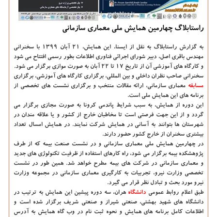
راستابلاگ چهارمین همایش ملی معماری سازمانی
به گزارش راستابلاگ به نقل از ایسنا،
این همایش، ۲۱ آبان ۱۳۹۹ با سخنرانی
مهندس باقری اصل، دبیر شورای اجرائی فناوری اطلاعات بطور رسمی افتتاح می شود
و کارگاه های آموزشی آن از تاریخ ۱۷ تا ۲۲ آبان به صورت موازی برگزار می شود.
سخنرانی صاحب نظران داخلی و بین المللی، برگزاری کارگاه های آموزشی، برگزاری
مسابقه
معماری سازمانی، ارائه مقالات منتخب و برگزاری نشست های تخصصی از
برنامه های این همایش ملی است.
این دوره از همایش، به سبب شرایط پاندمی کرونا به صورت مجازی برگزار می
گردد و از این جهت فرصتی است تا مخاطبان خارج از کشور و یا علاقه مندان در
شهرستان ها بتوانند به آسانی در همایش شرکت نمایند. در همایش امسال تعداد
بیشتری سخنران از خارج کشور حضور دارند.
در چهارمین همایش ملی معماری سازمانی و در نشست صنعت بیمه که از طرف
پژوهشکده بیمه برگزار می شود، راه کارهای استفاده از ظرفیت تکنولوژی های جدید
و معماری سازمانی در شرکت های بیمه مطرح خواهد شد. همین طور در نشست
تخصصی وزارت نیرو، تجربیات به کارگیری معماری سازمانی در مجموعه وزارت
نیرو مورد بحث و تبادل نظر قرار می گیرد.
طبق اعلام روابط عمومی
دانشگاه‌
هران، سه دوره پیشین این همایش به ترتیب در
دانشگاه های شهید بهشتی، صنعتی شیراز و صنعتی شریف برگزار شده است و
اطلاعات کامل برنامه های همایش و نحوه ثبت نام در وب گاه همایش به آدرس