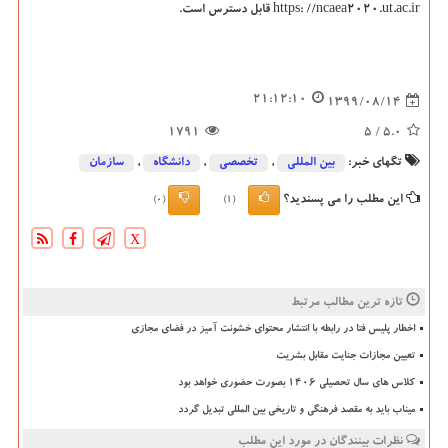
https: //ncaea2020.ut.ac.ir قابل دسترس است.
21:12:10
1399/08/14
1791
/ 5
5.0
تگهای خبر:
بین المللی
,
تخصصی
,
دانشگاه‌
,
سازمان
این مطلب را می پسندید؟
(0)
(1)
X
تازه ترین مطالب مرتبط
اخطار پلیس فتا در رابطه با انتشار محتوای خشونت آمیز در فضای مجازی
تعیین مجازات جنایت مقابل بشریت
کلاس های سال تحصیلی ۱۴۰۶ بصورت حضوری خواهد بود
میناب باید به مقصد فرهنگی و تاریخی بین المللی تبدیل گردد
نظرات بینندگان در مورد این مطلب