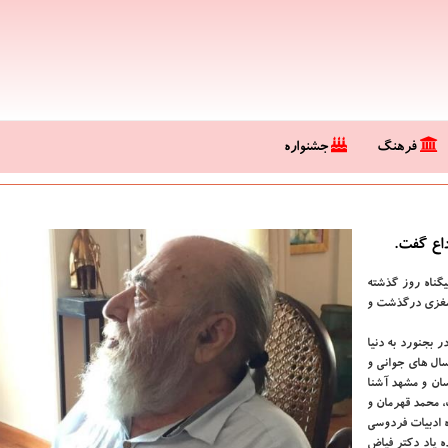
فرهنگ
جشنواره
داع گفت.
یگناه روز گذشته
ه مغزی درگذشت و
 معرفی این شاعر بیان نمود: حبیب الله بیگناه در شهریور ۱۳۱۸ در بجنورد به دنیا
ال های جوانی و
سان و مشهد آشنا
، محمد قهرمان و
 ادبیات فردوسی
 یاد دکتر فیاض