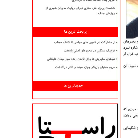
امروز وقت حماسه است نه عزاداری
شکست پروژه غزه سازی تهران روایت مدیران شهری از
روزهای جنگ
پربحث ترین ها
 دفترهای
از مشارکت در کمپین های سیاسی تا کشف حجاب
شاره نمود
ترافیک سنگین در محورهای اصلی پایتخت
ب غزل از
هیاهوی سلبریتی ها برای قاتلان زنده سوز میدان علیخانی
 نمود. آن
مریم همتیان بازیگر جوان سینما و تئاتر درگذشت
جدیدترین ها
 مردی که
عی روان،
 شکیبایی