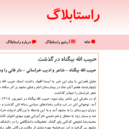
راستابلاگ
خانه
آرشیو راستابلاگ
درباره راستابلاگ
حبیب الله بیگناه درگذشت
حبیب الله بیگناه - شاعر و ادیب خراسانی - دار فانی را و
جلیل فخرایی با بیان این خبر به ایسنا اظهار داشت: استاد حبیب الله ب
(چهارشنبه، هفتم آبان ماه) در بیمارستان امام رضای مشهد بر اثر سکت
شعر خراسان را تنهاتر گذاشت.
او در
آمد. نوجوانی اش در تب وتاب رخدادهای سیاسی زمانه اش گذشت و س
دوران دبیرستان را به مشهد آمد و به این واسطه با بزرگان ادبیات خرا
شد و بسیار زود به محفل و هم نشینی نام آورانی چون مهدی اخوان ثالث
محمدرضا شفیعی کدکنی پای گشاد. تحصیلات دانشگاهی را در دانشکده
مشهد پی گرفت و این سرچشمه بهره مندی از مکتب بزرگانی نظیر زنده