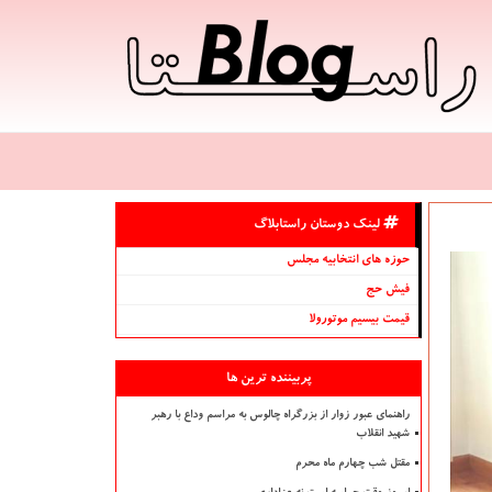
لینک دوستان راستابلاگ
حوزه های انتخابیه مجلس
فیش حج
قیمت بیسیم موتورولا
پربیننده ترین ها
راهنمای عبور زوار از بزرگراه چالوس به مراسم وداع با رهبر
شهید انقلاب
مقتل شب چهارم ماه محرم