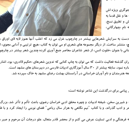
وجوگری ویژه اش
ها و نقل قدما به
ش و تطبیق نسخ،
نام «چهارگانی»
 دست به سرایش شعرهایی بیشتر در چارچوب غزل می زد که اغلب آنها هنوز لابه لای اوراق و
» منتشر ساخت. از دیگر مجموعه های شعری او می توان به کتاب «هیچ ترتیبی و آدابی مجوی» ا
شانی با عنوان «خلوت انس» از شعر شاعران معاصر جمع آوری کرده چندین شعر بیشتر در چارچو
ن گذشته فعالیت داشت که می توان به چاپ کتابی که تدوین شعرهای «حکیم لاادری» بود، اشاره
دبیات فارسی در دبیرستان های مشهد است.
در قطعه هنرمندان و نام آوران خراسانی در آرامستان بهشت رضای مشهد به خاک سپرده شد.
 پیامی برای درگذشت این شاعر نوشته است:
ه و شیرین سخن، شیفته ادبیات و چهره محقق ادبی خراسان رضوی، باعث تألم و تأثر شد، بزرگ
 ادب گذراند، و با کتاب "نیم نگاهی به هزار سال رباعی" فضای نوینی را ایجاد کرد و با طب
ه فرهنگی و ادبی تسلیت عرض می کنم و از محضر قادر متعال، علو درجات آن مرحوم و صبر و