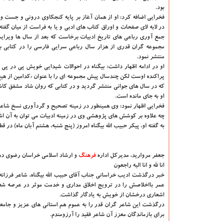
بود.
فخرایی اضافه کرد: او از همان آغاز بر پایه کنجکاوی درونی و جست 
در لابه لای صفحات و اوراق کتاب های ادبی و یا به فراست از میان گفته 
جمع آوری رباعی های تاریخ ادبیات برخاست که بعد از سال ها ویرای
مجموعه گران قدری از هزار سال رباعی سرایی فارسی را در کتابی به 
منتشر نمود.
او در ادامه اظهار داشت: بیگناه در احوالات شیدایی خویش پی در پی
پراکنده اوست لکن چندسال پیش مجموعه ای را با عنوان «کدامین از هیچ
که در سال های جوانی منتشر گردید و در کتابی که روان شاد مشفق کا
او به جای مانده است.
فخرایی اظهار نمود: وی همینطور در زمینه تصحیح و گردآوری نسخ شاعرا
چه علاوه بر کوشش های پژوهشی وی در زمینه ادبیات می توان به آن اشاره نمود، سابقه بیشتر از ۳۰ سال آموزگاری ا
به گفته او، پیکر حبیب الله بیگناه امروز (پنج شنبه، هشتم آبان ماه) 
جعفر مروارید، مدیرکل اداره
فرهنگ
و ارشاد اسلامی خراسان رضوی در
انا لله و انا الیه راجعون
خبر درگذشت ادیب خراسانی جناب آقای حبیب الله بیگناه، شاعر فرزان
عمر بااخلاصش را در ترویج اخلاق مداری و خدمت موثر در عرصه شعر و
اشعاری درخشان از خویش به یادگار گذاشت.
درگذشت این شاعر گران قدر را به عموم هم استانی های عزیز و جامع
برای بازماندگان معزز آن شاعر فقید را آرزومندم.