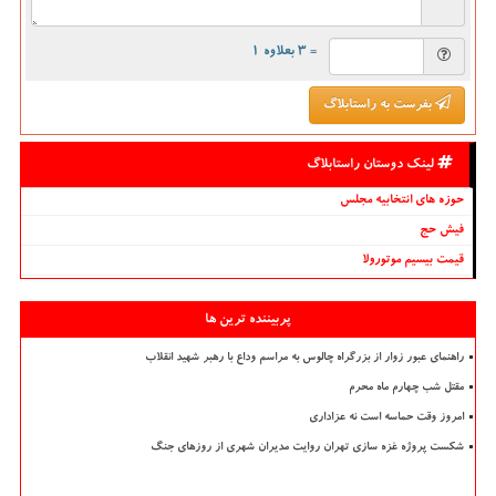
= ۳ بعلاوه ۱
بفرست به راستابلاگ
لینک دوستان راستابلاگ
حوزه های انتخابیه مجلس
فیش حج
قیمت بیسیم موتورولا
پربیننده ترین ها
راهنمای عبور زوار از بزرگراه چالوس به مراسم وداع با رهبر شهید انقلاب
مقتل شب چهارم ماه محرم
امروز وقت حماسه است نه عزاداری
شکست پروژه غزه سازی تهران روایت مدیران شهری از روزهای جنگ