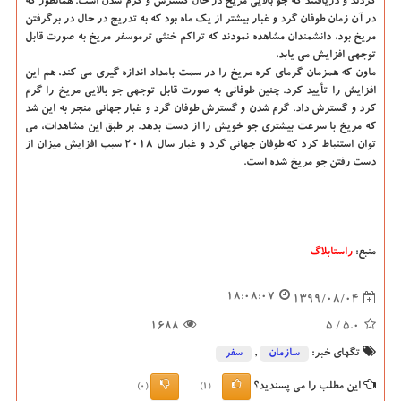
کردند و دریافتند که جو بالایی مریخ در حال گسترش و گرم شدن است. همانطور که
در آن زمان طوفان گرد و غبار بیشتر از یک ماه بود که به تدریج در حال در برگرفتن
مریخ بود، دانشمندان مشاهده نمودند که تراکم خنثی ترموسفر مریخ به صورت قابل
توجهی افزایش می یابد.
ماون که همزمان گرمای کره مریخ را در سمت بامداد اندازه گیری می کند، هم این
افزایش را تأیید کرد. چنین طوفانی به صورت قابل توجهی جو بالایی مریخ را گرم
کرد و گسترش داد. گرم شدن و گسترش طوفان گرد و غبار جهانی منجر به این شد
که مریخ با سرعت بیشتری جو خویش را از دست بدهد. بر طبق این مشاهدات، می
توان استنباط کرد که طوفان جهانی گرد و غبار سال ۲۰۱۸ سبب افزایش میزان از
دست رفتن جو مریخ شده است.
منبع:
راستابلاگ
18:08:07
1399/08/04
1688
/ 5
5.0
تگهای خبر:
سازمان
,
سفر
این مطلب را می پسندید؟
(0)
(1)