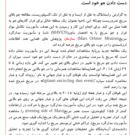
دست دادن جو خود است.
به گزارش راستابلاگ به نقل از ایسنا و به نقل از تک اکسپلوریست
، مطالعه جو بالای
مریخ ضروریست چونکه این ناحیه بعنوان یک منطقه حائل برای فرار گازهای جو به
فضا عمل می کند. برای انجام این کار و رسیدن به این هدف، مأموریت تکامل مواد
فرار و جو مریخ یا به اختصار ماون(MAVEN) ناسا و مأموریت مدارگرد
مریخ(Mars Orbiter Mission)
سازمان
پژوهش های فضایی هند اطلاعات
ارزشمندی را در مورد جو بالای مریخ عرضه کرده اند.
یک مطالعه جدید برپایه مشاهدات انجام شده توسط این دو مأموریت نشان داده
است که مریخ با سرعت بیشتری در حال از دست دادن جو خود است. میزان از
دست دادن جو مریخ با تغییر در دمای بالای جو تغییر می کند. طی بازه زمانی ۵ تا
۲۹ ژوئن ۲۰۱۸، این فضاپیماها مشاهدات همزمانی را در جو بالایی مریخ انجام داده
اند. این فضاپیماها توانستند یک طوفان گرد و غبار جهانی به نام "رویداد گرد و غبار
محاصره کننده سیاره"(planet-encircling dust event)که در مریخ شروع شده
بود را رصد کنند.
این طوفان گرد و غبار هفته اول ژوئیه ۲۰۱۸ به بالاترین مرحله خود رسیده بود. در
نتیجه، انتظار می رفت اثرات این طوفان های گرد و غبار جهانی بر روی جو بالایی
مریخ چند برابر شود. در این زمان، مأموریت مدارگرد مریخ با حرکت در ارتفاعات
کمتر از ۱۵۵ کیلومتری، سمت عصر مریخ(evening side of Mars) را مشاهده
کرد. ابزار تجزیه و تحلیل ترکیب خنثی اگزوسفریک مریخ(یک طیف سنج جرمی در
مأموریت مدارگرد مریخ)، تراکم خنثی ترموسفر مریخ را اندازه گیری نمود.
دانشمندان آزمایشگاه ملی تحقیقات جوی این اندازه گیری ها را تجزیه و تحلیل