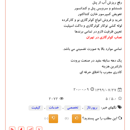
رفع ریزش آب از پنل
شستشو و سرویس پنل و کندانسور
تعویض کمپرسور خازن کنتاکتور
خرید و فروش انواع کولرگازی نو و کارکرده
لوله کشی توکار کولرگازی و داکت اسپلیت
تعیین ظرفیت لازم در تمامی برندها
نصاب کولرگازی در تهران
تمامی موارد بالا به صورت تضمینی می باشد.
یک دهه سابقه مفید در صنعت برودت
نازلترین هزینه
کادری مجرب با اخلاق حرفه ای
20:00:09
1399/07/27
2072
/ 5
5.0
تگهای خبر:
رپورتاژ
,
تخصصی
,
خدمات
,
كیفیت
این مطلب را می پسندید؟
(0)
(1)