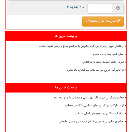
= ۲ بعلاوه ۳
بفرست به راستابلاگ
پربیننده ترین ها
راهنمای عبور زوار از بزرگراه چالوس به مراسم وداع با رهبر شهید انقلاب
مقتل شب چهارم ماه محرم
امروز وقت حماسه است نه عزاداری
از تاثیرگذارترین مراسم های سوگواری ماه محرم
پربحث ترین ها
فعالیتهای قرآنی در مراکز بهزیستی و محلات باید توسعه یابد
از مشارکت در کمپین های سیاسی تا کشف حجاب
ترافیک سنگین در محورهای اصلی پایتخت
هیاهوی سلبریتی ها برای قاتلان زنده سوز میدان علیخانی