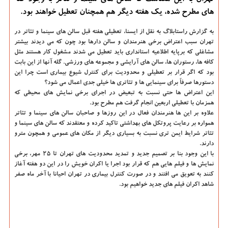
تهران به این معناست كه سالن های سینما و تئاتر با وجود گله
های مطرح شده، یك هفته دیگر هم همچنان تعطیل خواهند بود.
به گزارش راستابلاگ به نقل از ایسنا، تعطیلی هفته قبل سالن های سینما و تئاتر در
تهران سبب اعتراض برخی هنرمندان و سالن دارها بود چون که می دیدند بیشتر
مشاغلی که برپایه اطلاعیه استانداری باید تعطیل می شدند مشغول کار هستند مثل
کافه ها، رستوران ها، سالن های آرایشی و مجموعه های ورزشی. گله آنها از این بابت
بود که اگر قرار بر تعطیلی و محدودیت برای کنترل شیوع بیماری است چرا این
دستورها صرفاً برای سینمایی ها و تئاتری ها خیلی جدی اعمال می شود؟
این اعتراض ها حتی نسبت به تبعیض در اجرای برخی نمایش های محیطی که
همزمان با تعطیلی اربعین انجام گرفت هم مطرح بود.
علاوه بر این ها هنرمندان فعال در این روزها و صاحبان سالن های سینما و تئاتر
همواره بر رعایت پروتکل های بهداشتی تاکید کرده و معتقدند که سالن های سینما و
تئاتر شرایط ایمن تری نسبت به بسیاری دیگر از مکان های عمومی و همچون مترو
دارند.
با این وجود بنا بر تصمیم جدید و تمدید محدودیت های تهران تا ۲۵ مهر، برخی
نمایش ها و فیلم هایی هم که قرار بود اجرا یا اکران خویش را در این دو هفته آغاز
کنند به تعویق می افتند و در صورت کنترل بیماری در تهران احیانا با آخر ماه صفر
شاهد اکران فیلم های جدید خواهیم بود.