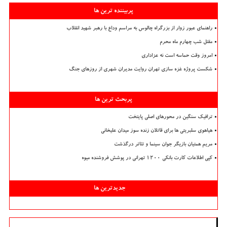
پربیننده ترین ها
راهنمای عبور زوار از بزرگراه چالوس به مراسم وداع با رهبر شهید انقلاب
مقتل شب چهارم ماه محرم
امروز وقت حماسه است نه عزاداری
شکست پروژه غزه سازی تهران روایت مدیران شهری از روزهای جنگ
پربحث ترین ها
ترافیک سنگین در محورهای اصلی پایتخت
هیاهوی سلبریتی ها برای قاتلان زنده سوز میدان علیخانی
مریم همتیان بازیگر جوان سینما و تئاتر درگذشت
کپی اطلاعات کارت بانکی ۱۲۰۰ تهرانی در پوشش فروشنده میوه
جدیدترین ها