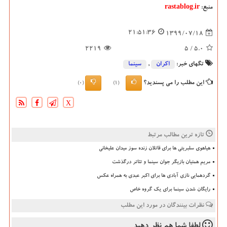
منبع:
rastablog.ir
21:51:36
1399/07/18
2219
/ 5
5.0
تگهای خبر:
اكران
,
سینما
این مطلب را می پسندید؟
(0)
(1)
X
تازه ترین مطالب مرتبط
هیاهوی سلبریتی ها برای قاتلان زنده سوز میدان علیخانی
مریم همتیان بازیگر جوان سینما و تئاتر درگذشت
گردهمایی نازی آبادی ها برای اکبر عبدی به همراه عکس
رایگان شدن سینما برای یک گروه خاص
نظرات بینندگان در مورد این مطلب
لطفا شما هم
نظر دهید