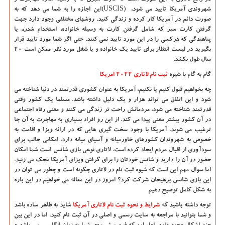
شهروندی آمریکا تایید می شود،
(USCIS)
این اجازه را به شما می دهد که به
صورت دائم در آمریکا کار کرده و زندگی کنید. روشهای مختلفی وجود دارد جهت
گرفتن کارت سبز که شامل گرفتن کارت به وسیله خانواده، استخدام شدن، یا
پناهندگی که هرکسی را در این مورد تایید نمی کنند. حتی اگر شما مورد تایید قرار
بگیرید در لیست انتظار برای تایید یک خانواده و یا شغل مورد نظر ممکن است 20
سال طول بکشد.
گام به گام با شیوه
ثبت نام لاتاری 2022 امریکا
چه بخواهیم قبول کنیم یا نکنیم، آمریکا به عنوان کشوری قدرتمند در دنیا شناخته می
شود و این اتفاق می تواند هزار و یک دلیل داشته باشد. مسلما یک کشور وقتی
قدرتمند شناخته می شود، مردمانش راحت تر زندگی می کنند و معنی رفاه اجتماعی
در آن کشور بیشتر معنی پیدا می کند. از این رو افراد بسیاری به مهاجرت به آن جا
ترغیب می شوند. آمریکا با وجود سخت گیری هایی که در ارائه ویزا و اقامت به
خصوص به شهروندان کشورهای خاورمیانه و آسیای میانه دارد، امکانی جالب برای
سودآوری از اقبال مردم ایجاد کرده است. لاتاری نوعی بازی شانس است شما امکان
حضور در آن را دارید و شانس خودتان را برای گرفتن ویزای آمریکا محک می زنید.
اما سوال مهم این است که
شیوه ثبت نام در لاتاری
چگونه است و چطور می توان در
این بازی شانس پرهیجان شرکت کرد؟ امروز در این مقاله می خواهیم در این باره
به شکل کامل توضیح دهیم
توجه داشته باشید که
شرایط و نحوه ثبت نام لاتاری آمریکا
شاید به ظاهر ساده باشد
و شما بتوانید با مراجعه به سایت رسمی و اصلی در آن ثبت نام کنید. اما در این بین