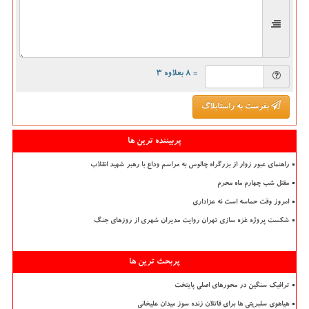
= ۸ بعلاوه ۳
بفرست به راستابلاگ
پربیننده ترین ها
راهنمای عبور زوار از بزرگراه چالوس به مراسم وداع با رهبر شهید انقلاب
مقتل شب چهارم ماه محرم
امروز وقت حماسه است نه عزاداری
شکست پروژه غزه سازی تهران روایت مدیران شهری از روزهای جنگ
پربحث ترین ها
ترافیک سنگین در محورهای اصلی پایتخت
هیاهوی سلبریتی ها برای قاتلان زنده سوز میدان علیخانی