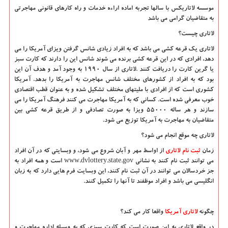
موسسه لاتاریکس با سالها تجربه اماده اراءه خدمات و راه کارهای قانونی مهاجرتی
به متقاضیان گرامی می باشد
لاتاری
چیست؟
لاتاری
یک قرعه کشی می باشد که به افراد زیادی شانس گرفتن ویزای آمریکا را می
دهد، افرادی که در این قرعه کشی برنده می شوند شانس این را دارند که کارت سبز
یا گرین کارت را دریافت کنند
.
لاتاری
از سال 1990 به وجود آمد و هدف آن این
بود که به افراد از کشورهای مختلف شانس مهاجرت به آمریکا را بدهد. آمریکا
کشوری است که از افرادی با ملیتهای مختلف تشکیل شده و به عنوان قطب اقتصادی
خوب معرفی شده است. کسانی که به آمریکا مهاجرت می کنند فرهنگ آمریکا را می
سازند و هر ساله 55000 ویزا به صورت تصادفی و از طریق
قرعه کشی
بین
متقاضیان به مهاجرت به آمریکا توزیع می شود.
لاتاری چه موقع انجام می شود؟
زمان
ثبت نام لاتاری
از اواسط مهر و آبان شروع می شود، و وبسایتی که در آن افراد
می توانند ثبت نام کنند به نشانی
www.dvlottery.state.gov
است و همه افراد به
جز خردسالان می توانند در آن ثبت نام کنند، این وبسایت فرم هایی دارد که به زبان
انگلیسی می باشد و افراد موظفند تا آنها را تکمیل کنند.
چگونه
لاتاری آمریکا
واقعا کار می کند؟
در واقع
لاتاری
به این صورت است که کارت سبزی که به وسیله اداره مهاجرت و