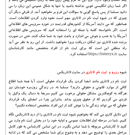
چند اشکال وجود دارد. اول این که فرم پیش روی شما به زبان انگلیسی می باشد و
اگر شما زبان انگلیسی خوبی نداشته باشید یا تنها به شکل عمومی این زبان را می
دانید مسلما از پس پاسخ گویی به سوالات این فرم بر نخواهید آمد. از طرفی دیگر آن
چیزی که در
شیوه ثبت نام در لاتاری
مهم است نحوه وارد کردن اطلاعات است.
همانطور که می دایند آمریکا از کشورهای قدرتمند در حوزه سرویس های اطلاعاتی
است. اگر ناخواسته کلمه یا جمله ای را استفاده کنید که سرویس های اطلاعاتی
آمریکا را به جنب و جوش می اندازد و باعث شود به شما شک کنند. حتی در صورت
برنده شده لاتاری نیز امکان دریافت ویزا نخواهید داشت. از این رو به نظر می آید
راه منطقی این است که برای ثبت نام از افراد متخصص مانند کارشناسان
سایت
https://lotteryx.ir
استفاده کرد.
شیوه
رزرو و ثبت نام لاتاری
در سایت لاتاریکس
ثبت نام در لاتاری مانند امضا کردن یک قرارداد حقوقی است. آیا همه شما اطلاع
کافی از موارد قانونی و حقوقی دارید؟ مسلما نه. در زندگی روزمره خودمان نیز
هرگاه به کوچکترین مشکل حقوقی برخورد می کنیم سریعا به دنبال یک وکیل یا
فردی می گردیم که از حقوق چیزی بداند. بنابراین چرا در امضای یک قرارداد
حقوقی که می تواند زندگی ما را عوض کند از این افراد متخصص استفاده نکنیم؟
این دلایل کاری می کند که بخواهیم
شیوه ثبت نام در لاتاری
را از دید لاتاریکس نگاه
کنیم. شما در مرحله اول اطلاعات عمومی و اولیه خود را در بخش ثبت نام وارد می
کنید تا کارشناس مربوطه با شما تماس بگیرد. در این تماس کارشناس به طور کامل
مراحل بعدی را توضیح می دهد و به وضوح برای شما مشخص می کند که در ادامه