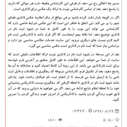
مسیر چه اتفاقی رخ می دهد. از طرفی این کارشناس وظیفه دارد هر سوالی که دارید
را پاسخ دهد. بعد از تماس کارشناس نوبت به ارائه یک عکس برای لاتاری است.
اگر در کوچه بازار دقت کرده باشید برخی مواقع از سال اعلامیه عکس لاتاری فضای
شهر را پر می کند. این اتفاق به خاطر این است که این عکس شرایط خاصی دارد که
کارشناس می تواند این مورد را به طور کامل به شما در
شیوه ثبت نام در
لاتاری
توضیح دهد. اما نکته مهم اینجاست که اگر قرار باشد با لاتاریکس ثبت نام
کنید لازم نیست جای دیگری بروید. این سایت خدمات عکاسی مناسبی نیز دارد و
براساس نیاز شما که ثبت نام در لاتاری است عکس مناسبی می گیرد.
بعد از این مرحله در
شیوه ثبت نام در لاتاری
نوبت ارائه اطلاعات دقیقی است که
سایت از شما می خواهد. این اطلاعات به طور کامل منطبق بر آخرین فرم خواسته
برای ثبت نام لاتاری می باشد. از این روبه آن کاملا اعتماد کنید و صادقانه به آن ها
پاسخ دهید. بعد از تکمیل فرم، کارشناس مربوطه کد رهگیری و اطلاعات و فایل ثبت
نامی را به ایمیل شما می فرستد تا از انجام ثبت نام خیالتان راحت شود. یادتان
باشد
شیوه ثبت نام در لاتاری
تا لحظه گرفتن کد رهگیری نیست. لاتاریکس پشتیبانی
خود را تا لحظه اعلام نتایج ادامه می دهد. اگر می خواهید به دنیایی بروید که در آن
لایق خوب زندگی کردن باشید، با لاتاریکس از امروز خوب زندگی کردن را تمرین
کنید.
07:37:20
1399/06/29
1810
/ 5
5.0