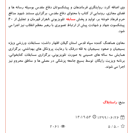
وی اضافه کرد: روایتگری فرماندهان و پیشکسوتان دفاع مقدس بوسیله رسانه ها و
فضای مجازی، رونمایی از کتاب با محتوای دفاع مقدس، برگزاری مستند شهید مدافع
حرم فرهاد خوشه بر، تولید و پخش
مسابقه
تلویزیونی ۸هزار قهرمان و تجلیل از ۴۰
پیشکسوت جهاد و شهادت پیش از ارتباط تصویری با رهبر معظم انقلاب نیز اجرا می
شود.
معاون هماهنگ کننده سپاه قدس استان گیلان اظهار داشت: مسابقات ورزشی ویژه
بسیجیان و صعود بسیجیان به قله درفک با رعایت پروتکل های بهداشتی، برگزاری
همایش سه ساله های حسینی به صورت تلویزیونی، برگزاری مسابقات کتابخوانی،
برنامه ویزیت رایگان توسط بسیج جامعه پزشکی در مصلی ها و مناطق محروم نیز
اجرا می شوند.
منبع:
راستابلاگ
14:19:54
1399/06/26
2061
/ 5
5.0