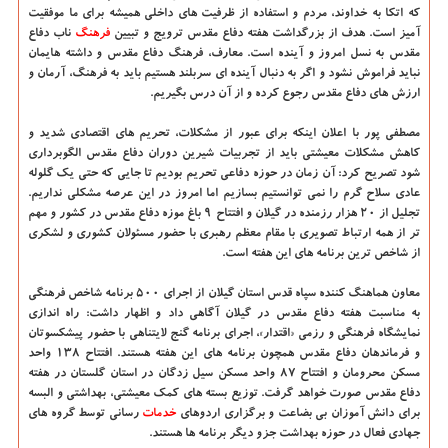
که اتکا به خداوند، مردم و استفاده از ظرفیت های داخلی همیشه برای ما موفقیت
آمیز است. هدف از بزرگداشت هفته دفاع مقدس ترویج و تبیین
فرهنگ
ناب دفاع
مقدس به نسل امروز و آینده است. معارف، فرهنگ دفاع مقدس و داشته هایمان
نباید فراموش نشود و اگر به دنبال آینده ای سربلند هستیم باید به فرهنگ، آرمان و
ارزش های دفاع مقدس رجوع کرده و از آن درس بگیریم.
مصطفی پور با اعلان اینکه برای عبور از مشکلات، تحریم های اقتصادی شدید و
کاهش مشکلات معیشتی باید از تجربیات شیرین دوران دفاع مقدس الگوبرداری
شود تصریح کرد: آن زمان در حوزه دفاعی تحریم بودیم تا جایی که حتی یک گلوله
عادی سلاح گرم را نمی توانستیم بسازیم اما امروز در این عرصه مشکلی نداریم.
تجلیل از ۲۰ هزار رزمنده در گیلان و افتتاح ۹ باغ موزه دفاع مقدس در کشور و مهم
تر از همه ارتباط تصویری با مقام معظم رهبری با حضور مسئولان کشوری و لشکری
از شاخص ترین برنامه های این هفته است.
معاون هماهنگ کننده سپاه قدس استان گیلان از اجرای ۵۰۰ برنامه شاخص فرهنگی
به مناسبت هفته دفاع مقدس در گیلان آگاهی داد و اظهار داشت: راه اندازی
نمایشگاه فرهنگی و رزمی «اقتدار»، اجرای برنامه گنج لایتناهی با حضور پیشکسوتان
و فرماندهان دفاع مقدس همچون برنامه های این هفته هستند. افتتاح ۱۳۸ واحد
مسکن محرومان و افتتاح ۸۷ واحد مسکن سیل زدگان در استان گلستان در هفته
دفاع مقدس صورت خواهد گرفت. توزیع بسته های کمک معیشتی، بهداشتی و البسه
برای دانش آموزان بی بضاعت و برگزاری اردوهای
خدمات
رسانی توسط گروه های
جهادی فعال در حوزه بهداشت جزو دیگر برنامه ها هستند.