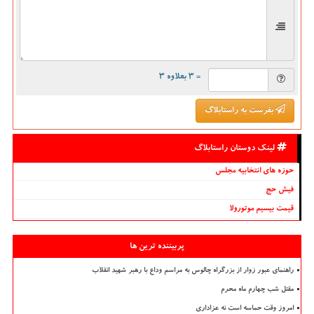
= ۳ بعلاوه ۳
بفرست به راستابلاگ
لینک دوستان راستابلاگ
حوزه های انتخابیه مجلس
فیش حج
قیمت بیسیم موتورولا
پربیننده ترین ها
راهنمای عبور زوار از بزرگراه چالوس به مراسم وداع با رهبر شهید انقلاب
مقتل شب چهارم ماه محرم
امروز وقت حماسه است نه عزاداری