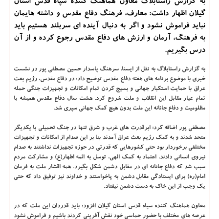
به گزارش راستابلاگ معاون هماهنگ كننده سپاه قدس استان
گیلان اظهار داشت: معارف، فرهنگ دفاع مقدس و داشته هایمان
نباید فراموش نشود و اگر به دنبال آینده ای سربلند هستیم باید
به فرهنگ، آرمان و ارزش های دفاع مقدس رجوع كرده و از آن
درس بگیریم.
به گزارش راستابلاگ به نقل از ایسنا، سرهنگ پاسدار حسین مصطفی پور در نشست
خبری با موضوع برنامه های هفته دفاع مقدس توضیح داد: در دفاع مقدس، رژیم بعث
عراق با حمایت استکبار جهانی و بسیج کردن تمام امکانات و تجهیزات جنگی حمله
تمام عیار مقابل این انقلاب و ملت شروع کرد. هشت سال دفاع مقدس همیشه با
مظلومیت و دفاع جانانه این ملت بدون هیچ کمک جهانی سپری شد.
مصطفی پور اضافه کرد: ابرقدرت های غرب و شرق تنها در جنگ تحمیلی با یکدیگر
متحد شدند و به کمک رژیم بعث عراق آمدند بنا بر این صدام از امکانات و تجهیزات
مختلفی برخوردار بود حتی کشورهایی که قدرتی در حوزه تجهیزات نداشتند به صدام
نیروی انسانی دادند. اعتماد به کمک الهی، توسل به ائمه اطهار(ع) و مشارکت مردم
سبب شد که دفاع جانانه ای در مقابل دشمن شکل بگیرد. همه اقشار ملت به فرمان
امام(ره) برای ایستادگی مقابل دشمن به پاخواستند و خداوند نیز توفیق داد که حتی
یک وجب از این خاک به دست دشمن نیفتاد.
معاون هماهنگ کننده سپاه قدس استان گیلان افزود: باید قدردان این ملت که در
عرصه های مختلف با حضور حماسی خود نقش آفرینی کردند باشیم و فراموش نشود