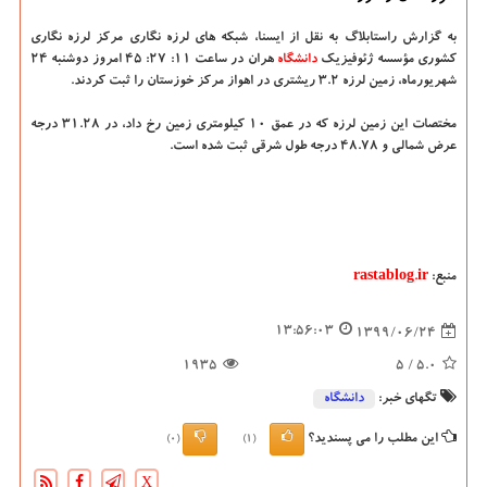
به گزارش راستابلاگ به نقل از ایسنا، شبکه های لرزه نگاری مرکز لرزه نگاری
کشوری مؤسسه ژئوفیزیک
دانشگاه‌
هران در ساعت ۱۱: ۲۷: ۴۵ امروز دوشنبه ۲۴
شهریورماه، زمین لرزه ۳.۲ ریشتری در اهواز مرکز خوزستان را ثبت کردند.
مختصات این زمین لرزه که در عمق ۱۰ کیلومتری زمین رخ داد، در ۳۱.۲۸ درجه
عرض شمالی و ۴۸.۷۸ درجه طول شرقی ثبت شده است.
منبع:
rastablog.ir
13:56:03
1399/06/24
1935
/ 5
5.0
تگهای خبر:
دانشگاه‌
این مطلب را می پسندید؟
(0)
(1)
X