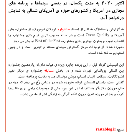
اكتبر 2020 به مدت یكسال، در بعضی سینماها و برنامه های
مجازی در آمریكا و كشورهای حوزه ی آمریكای شمالی به نمایش
درخواهد آمد.
به گزارش راستابلاگ به نقل از ایسنا،
جشنواره
کودکان نیویورک، از جشنواره های
آمریکا و Oscar Qualify است و هر ساله محبوب ترین فیلم های جشنواره را
انتخاب نموده و بعنوان «بهترین های جشنواره» Best of the Fest نمایش می دهد.
«خورده شده» از تولیدات مرکز گسترش سینمای مستند و تجربی است و در جیبی
استودیو ساخته شده است.
این انیمیشن کوتاه قبل از این برنده جایزه ویژه ی هیات داوران یازدهمین جشنواره
بین المللی پویانمایی تهران شده و در بخش
مسابقه
جشنواره ی دیگر نظیر
اشتوتگارت، سیکاف، انیبار، استاپ موشن مونترال و... به رقابت پرداخته است.
گفتنی است: داستان انیمیشن کوتاه «خورده شده» در دنیایی رُخ می دهد که همه در
حالِ خوردن یکدیگر هستند؛ اما در این بین، یکی از موجودات راهی برای بقا پیدا
کرده و بعد از خورده شدن، درون شکم گرگی به زندگی اش ادامه می دهد...
منبع:
rastablog.ir