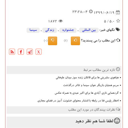
23:28:04
1399/06/19
1872
/ 5
5.0
تگهای خبر:
بین المللی
,
جشنواره
,
زندگی
,
سینما
این مطلب را می پسندید؟
(0)
(1)
X
تازه ترین مطالب مرتبط
هیاهوی سلبریتی ها برای قاتلان زنده سوز میدان علیخانی
مریم همتیان بازیگر جوان سینما و تئاتر درگذشت
گردهمایی نازی آبادی ها برای اکبر عبدی به همراه عکس
اخطار پلیس فتا در رابطه با انتشار محتوای خشونت آمیز در فضای مجازی
نظرات بینندگان در مورد این مطلب
لطفا شما هم
نظر دهید