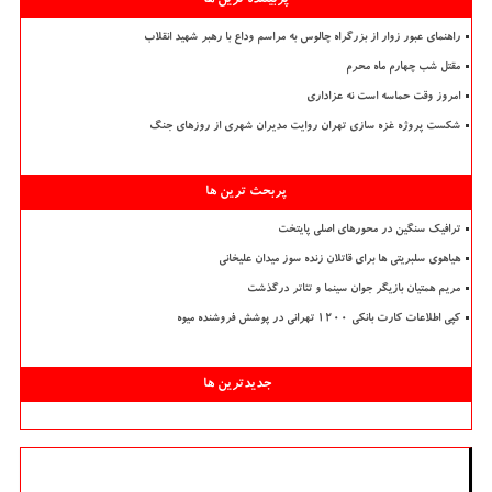
راهنمای عبور زوار از بزرگراه چالوس به مراسم وداع با رهبر شهید انقلاب
مقتل شب چهارم ماه محرم
امروز وقت حماسه است نه عزاداری
شکست پروژه غزه سازی تهران روایت مدیران شهری از روزهای جنگ
پربحث ترین ها
ترافیک سنگین در محورهای اصلی پایتخت
هیاهوی سلبریتی ها برای قاتلان زنده سوز میدان علیخانی
مریم همتیان بازیگر جوان سینما و تئاتر درگذشت
کپی اطلاعات کارت بانکی ۱۲۰۰ تهرانی در پوشش فروشنده میوه
جدیدترین ها