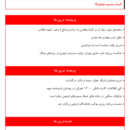
قیمت بیسیم موتورولا
پربیننده ترین ها
راهنمای عبور زوار از بزرگراه چالوس به مراسم وداع با رهبر شهید انقلاب
مقتل شب چهارم ماه محرم
امروز وقت حماسه است نه عزاداری
شکست پروژه غزه سازی تهران روایت مدیران شهری از روزهای جنگ
پربحث ترین ها
مریم همتیان بازیگر جوان سینما و تئاتر درگذشت
کپی اطلاعات کارت بانکی ۱۲۰۰ تهرانی در پوشش فروشنده میوه
ترافیک سنگین در جاده های شمال مسیرهای اربعین روان است
نشست برنامه ریزی موکب جاماندگان اربعین برگزار شد
جدیدترین ها