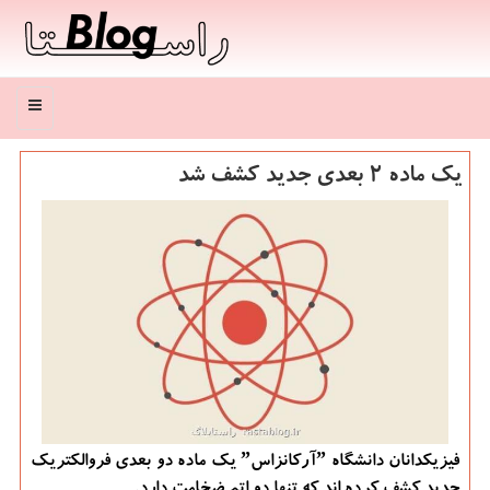
منو
یك ماده ۲ بعدی جدید كشف شد
فیزیكدانان دانشگاه ˮآركانزاسˮ یك ماده دو بعدی فروالكتریك