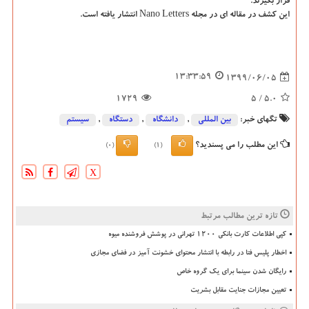
قرار بگیرند.
این کشف در مقاله ای در مجله Nano Letters انتشار یافته است.
13:33:59
1399/06/05
1729
/ 5
5.0
تگهای خبر:
بین المللی
,
دانشگاه‌
,
دستگاه
,
سیستم
این مطلب را می پسندید؟
(0)
(1)
X
تازه ترین مطالب مرتبط
کپی اطلاعات کارت بانکی ۱۲۰۰ تهرانی در پوشش فروشنده میوه
اخطار پلیس فتا در رابطه با انتشار محتوای خشونت آمیز در فضای مجازی
رایگان شدن سینما برای یک گروه خاص
تعیین مجازات جنایت مقابل بشریت