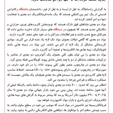
جدید كشف كرده اند كه تنها دو اتم ضخامت دارد.
به گزارش راستابلاگ به نقل از ایسنا و به نقل از فیز،
دانشمندان
دانشگاه‌
رکانزاس
قسمتی از یک تیم بین المللی هستند که یک ماده فروالکتریک دو بعدی با ضخامت
تنها دو اتم کشف کرده اند.
مواد دو بعدی غشاهای فوق نازک هستند که نویدبخش کاربردهای نوری، حرارتی و
مکانیکی جدید هستند که همچون در
دستگاه
های بسیار نازک ذخیره سازی داده که
هم قابل جمع شدن باشند و هم اطلاعات متراکم را در خود جای دهند، کاربرد دارند.
مواد دو بعدی که گاهی اوقات بعنوان مواد تک لایه یاد شده قرار می گیرند، موادی
کریستالی متشکل از یک لایه از اتم می باشند. این مواد در زمینه هایی مانند
فتوولتائیک، نیمه هادی ها، الکترودها و تصفیه آب کاربرد دارند.
مواد دو بعدی را می توان بطور کلی بعنوان یک آلوتروپ دو بعدی از عناصر یا
ترکیبات مختلف متشکل از دو یا چند بخش شامل پیوند کووالانسی طبقه بندی کرد.
مواد دو بعدی در چارچوب عنصر بطور کلی پسوند ene- را در نام خود دارند، در
صورتیکه در چارچوب ترکیب دارای پسوندهای ane- یا -ide هستند. اختلاط مناسب
لایه های کاربردی دو بعدی با سیستم های سه بعدی همچنان یک چالش مهمست که
عملکرد دستگاه و طراحی چرخه را محدود می کند.
انتظار می رود که حدود ۷۰۰ ماده دو بعدی پایدار وجود داشته باشد، بااینکه خیلی از
آنها هنوز ساخته نشده اند. پیش بینی می شود بازار جهانی مواد دو بعدی تا سال
۲۰۲۵ به ۳۹۰ میلیون دلار آمریکا برسد که بیشتر مربوط به گرافن های نیمه هادی،
الکترونیک، انرژی باتری و بازار مواد کامپوزیت خواهد بود.
فروالکتریسیته نیز خاصیتی در مواد است که موجب می شود در سطح سلول واحد، به
سبب چینش منظم اتم یا مولکول ها، دوقطبی های الکتریکی دائمی به وجود بیاید، به