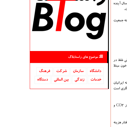
رباب وضعیت سرطان ها در ۲۰ سال آینده در ایران، اظهار داشت: چنانچه با روند فعلی پیش رویم، پیش بینی می شود که میزان سرطان ها در ایران در ۲۰ سال آینده
ت.
ندگی در دنیا ۷۲ و در ایران ۷۶ سال بوده است. البته جمعیت
موضوع های راستابلاگ
ی غلط در
سال به بالا، به کلسترول بالای خون مبتلا
دانشگاه‌
سازمان
شركت
فرهنگ
خدمات
زندگی
بین المللی
دستگاه
نه ایرانیان
یگری است
نایب رئیس کمیته ملی مدیریت سرطان وزارت بهداشت اظهار نمود: برخی عوامل دیگر نیز در ایجاد سرطان ها نقش دارند، مانند میزان مصرف انرژی، سرانه تولید گاز CO۲ و
تار هزینه