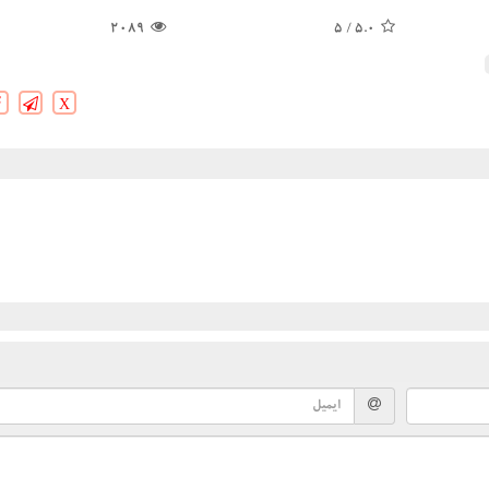
2089
/ 5
5.0
X