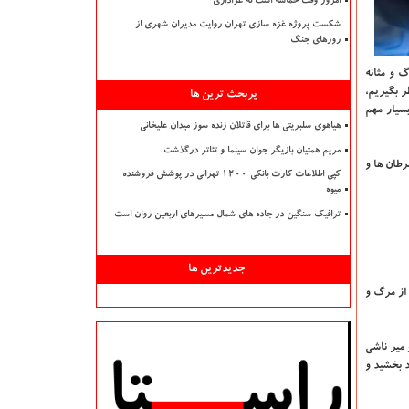
امروز وقت حماسه است نه عزاداری
شکست پروژه غزه سازی تهران روایت مدیران شهری از
روزهای جنگ
 و مثانه
ر بگیریم،
پربحث ترین ها
سیار مهم
هیاهوی سلبریتی ها برای قاتلان زنده سوز میدان علیخانی
مریم همتیان بازیگر جوان سینما و تئاتر درگذشت
رطان ها و
کپی اطلاعات کارت بانکی ۱۲۰۰ تهرانی در پوشش فروشنده
میوه
ترافیک سنگین در جاده های شمال مسیرهای اربعین روان است
جدیدترین ها
ری های قلبی و عروقی که عامل ۴۳ درصد از مرگ و میرها و ناتوانی ها در کشور است، ۱۶ درصد از مرگ و
جهان ۲۰ درصد و در ایران ۱۴ درصد است، مرگ و میر ناشی
را بهبود بخشید و