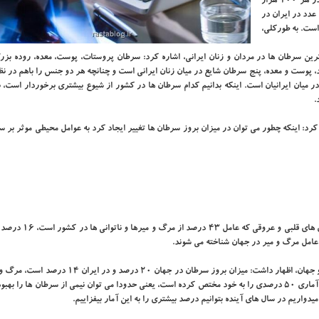
است. در کشورهای دنیا، میزان بروز سرطان در مردان ۲۱۹ سرطان در هر ۱۰۰ هزار
حالی که این عدد در ایران در
د هزار نفر است. به طورکلی،
 سرطان ها در مردان و زنان ایرانی، اشاره کرد: سرطان پروستات، پوست، معده، روده بزرگ
، پوست و معده، پنج سرطان شایع در میان زنان ایرانی است و چنانچه هر دو جنس را باهم در نظ
میان ایرانیان است. اینکه بدانیم کدام سرطان ها در کشور از شیوع بیشتری برخوردار است، ب
.
کرد: اینکه چطور می توان در میزان بروز سرطان ها تغییر ایجاد کرد به عوامل محیطی موثر بر س
ملک زاده اشاره کرد: طبق آمار، بعداز سکته های قلبی و مغزی و بیما
عامل مرگ و میر در جهان شناخته می شوند.
وی درباب میزان بروز، مرگ و میر و بهبودی ناشی از سرطان در ایران و جهان، اظهار داشت: میزان بروز سرطان در 
از آن در جهان، ۱۰ درصد و در ایران، ۷ درصد است، اما میزان بهبودی آماری ۵۰ درصدی را به خود مختص کرده است، یعنی حدودا می توان نیمی از سرطان ها 
اریم در سال های آینده بتوانیم درصد بیشتری را به این آمار بیفزاییم.