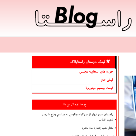
لینک دوستان راستابلاگ
حوزه های انتخابیه مجلس
فیش حج
قیمت بیسیم موتورولا
پربیننده ترین ها
راهنمای عبور زوار از بزرگراه چالوس به مراسم وداع با رهبر
شهید انقلاب
مقتل شب چهارم ماه محرم