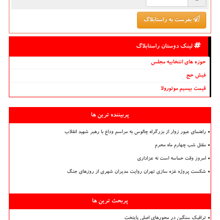
بفرست به راستابلاگ
لینک دوستان راستابلاگ
حوزه های انتخابیه مجلس
فیش حج
قیمت بیسیم موتورولا
پربیننده ترین ها
راهنمای عبور زوار از بزرگراه چالوس به مراسم وداع با رهبر شهید انقلاب
مقتل شب چهارم ماه محرم
امروز وقت حماسه است نه عزاداری
شکست پروژه غزه سازی تهران روایت مدیران شهری از روزهای جنگ
پربحث ترین ها
ترافیک سنگین در محورهای اصلی پایتخت