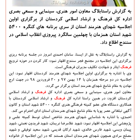
به گزارش راستابلاگ معاون امور هنری، سینمایی و سمعی بصری
اداره كل فرهنگ و ارشاد اسلامی كردستان از برگزاری اولین
اجلاسیه شهدای هنرمند استان از سری برنامه های كنگره ۵۴۰۰
شهید استان همزمان با چهلمین سالگرد پیروزی انقلاب اسلامی در
سنندج اطلاع داد.
به گزارش راستابلاگ به نقل از ایسنا، سامان احمدی امروز در جلسه برنامه ریزی
برگزاری این اجلاسیه در مجتمع فجر سنندج اظهار نمود: كار كردن در حوزه ترویج
فرهنگ
ایثار و شهادت تكلیف مدیران فرهنگی است.
وی با اشاره به برگزاری اولین اجلاسیه شهدای هنرمند كردستان اظهار نمود: این
اجلاسیه در دو مرحله همزمان با ۱۴ بهمن ۹۷ و ۲۰ فروردین ۹۸ در جهت ارج
نهادن به مقام شامخ شهدای هنرمند استان برگزار می گردد.
معاون امور هنری، سینمایی و سمعی بصری اداره كل
فرهنگ
و ارشاد اسلامی
كردستان افزود: در همین راستا اداره كل
فرهنگ
و ارشاد اسلامی كردستان با
همكاری دستگاه های عضو كمیته فرهنگی هنری كنگره ۵۴۰۰ شهید استان و كانون
آگهی تبلغاتی عصر پویا به مقام شامخ شهدای هنرمندان استان ادای احترام می كند.
احمدی، با اشاره به شناسایی شهدای هنرمند شاخص استان توسط كمیته علمی و
پژوهشی این اجلاسیه اظهار نمود: شهید غلامرضا نریمان، شهید فریدون نعمتی، شهید
پیمان ویسی، شهید فارس خالدی، شهید اركان قدیمی، شهید سعید توفیقی و شهید
مصلح مرادی همچون شهدای هنرمندان استان هستند كه در این اجلاسیه از خانواده