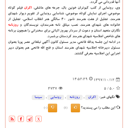
آنها قدردانی می گردد.
وی، رونمایی از كتب كبوتران خونین بال، جرعه های عاشقی،
اكران
فیلم كوتاه
موضوعی، اجرای نمایش كوتاه موضوعی، شناسایی رونمایی از تقویم دیوار شهدای
هنرمند، تجلیل از هفت هنرمند نامور ۴۰ سالگی هنر انقلاب اسلامی، تجلیل از
خانواده های شهدای هنرمند، نصب میثاق نامه هنرمندان، نویسندگان و
روزنامه
نگاران متعهد استان و دعوت از سردار بهروز اثباتی برای سخنرانی را همچون برنامه
های شاخص اجلاسیه شهدای هنرمند كردستان برشمرد.
در ادامه این جلسه یدالله فاتحی، مدیر مسئول كانون آگهی تبلغاتی عصر پویا بعنوان
مسئول دبیرخانه اجلاسیه شهدای هنرمند استان و فتح الله فاتحی هم بعنوان دبیر
اجرایی این اجلاسیه معرفی گشتند.
14:52:29
1397/10/12
4737
/ 5
5.0
تگهای خبر:
اكران
,
روزنامه
,
رونمایی
,
سینما
این مطلب را می پسندید؟
(0)
(1)
X