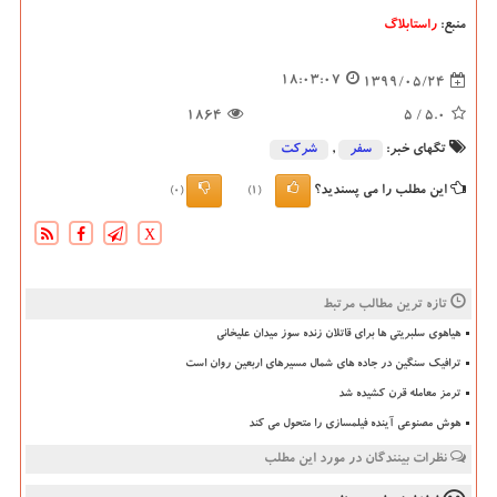
منبع:
راستابلاگ
18:03:07
1399/05/24
1864
/ 5
5.0
تگهای خبر:
سفر
,
شركت
این مطلب را می پسندید؟
(0)
(1)
X
تازه ترین مطالب مرتبط
هیاهوی سلبریتی ها برای قاتلان زنده سوز میدان علیخانی
ترافیک سنگین در جاده های شمال مسیرهای اربعین روان است
ترمز معامله قرن کشیده شد
هوش مصنوعی آینده فیلمسازی را متحول می کند
نظرات بینندگان در مورد این مطلب