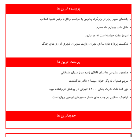
پربیننده ترین ها
راهنمای عبور زوار از بزرگراه چالوس به مراسم وداع با رهبر شهید انقلاب
مقتل شب چهارم ماه محرم
امروز وقت حماسه است نه عزاداری
شکست پروژه غزه سازی تهران روایت مدیران شهری از روزهای جنگ
پربحث ترین ها
هیاهوی سلبریتی ها برای قاتلان زنده سوز میدان علیخانی
مریم همتیان بازیگر جوان سینما و تئاتر درگذشت
کپی اطلاعات کارت بانکی ۱۲۰۰ تهرانی در پوشش فروشنده میوه
ترافیک سنگین در جاده های شمال مسیرهای اربعین روان است
جدیدترین ها