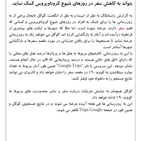
بتواند به كاهش سفر در روزهای شیوع كروناویروس كمك نماید.
به گزارش راستابلاگ به نقل از ایسنا
و به نقل از انگجت، گوگل تابحال برخی از به
روزرسانی ها را برای کمک به افراد در روزهای شیوع کروناویروس و کسانی که
قصد
سفر
دارند، عرضه نموده است، اما حالا که شهرها و ایالت های بیشتری از
قرنطینه درآمده اند و آغاز به بازگشایی کرده اند، گوگل می خواهد یک به روزرسانی
عرضه نماید تا جستجوها را برای یافتن جزئیاتی در مورد مقصد سفرها و بازگشایی
شهرها آسانتر است.
با این به روزرسانی، کاوشهای مربوط به هتل ها و پروازها درصد هتل های محلی را
که دارای اتاق های خالی هستند و درصد پروازهایی که الان در حال انجام هستند،
نشان میدهد. این سرویس با نام "Google Trips" همین طور آمار مربوط به تعداد
موارد مبتلاشدن به کووید-19 در مقصد سفر را نشان خواهد داد و کاربران می توانند
نتایج جستجو را به دلخواه خود فیلتر کنند.
گوگل همچنان به نمایش جزئیات درباره سفر و سایر محدودیت های مربوط به
کووید-19 ادامه خواهد داد.
این به روزرسانی ها طی هفته آینده عرضه می شوند و در نتایج جستجوی گوگل و
همین طور در صفحه Trips Google ظاهر می شوند.