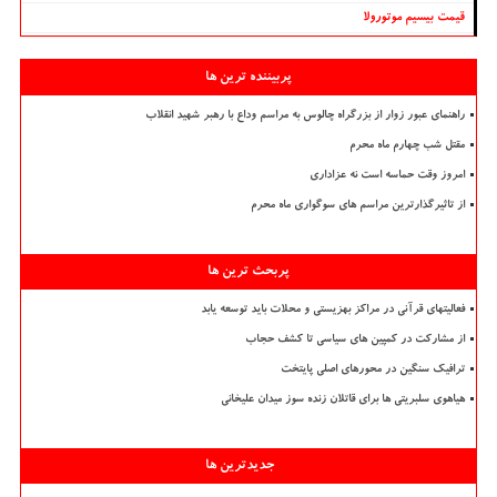
قیمت بیسیم موتورولا
پربیننده ترین ها
راهنمای عبور زوار از بزرگراه چالوس به مراسم وداع با رهبر شهید انقلاب
مقتل شب چهارم ماه محرم
امروز وقت حماسه است نه عزاداری
از تاثیرگذارترین مراسم های سوگواری ماه محرم
پربحث ترین ها
فعالیتهای قرآنی در مراکز بهزیستی و محلات باید توسعه یابد
از مشارکت در کمپین های سیاسی تا کشف حجاب
ترافیک سنگین در محورهای اصلی پایتخت
هیاهوی سلبریتی ها برای قاتلان زنده سوز میدان علیخانی
جدیدترین ها