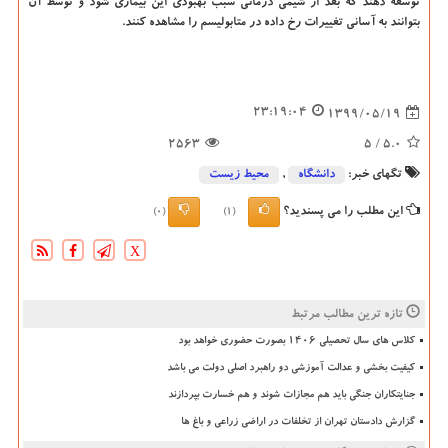
توسعه دهند که بعد از شیمی درمانی سبب بهبودی این بیماری شود و توسط آن
بتوانند به آسانی تغییرات رخ داده در متابولیسم را مشاهده کنند.
23:19:04
1399/05/19
2563
/ 5
5.0
تگهای خبر:
دانشگاه‌
,
محیط زیست
این مطلب را می پسندید؟
(0)
(1)
X
تازه ترین مطالب مرتبط
کلاس های سال تحصیلی ۱۴۰۶ بصورت حضوری خواهد بود
کیفیت بخشی و عدالت آموزشی دو راهبرد اصلی دولت می باشد
جنایتکاران جنگی باید هم مجازات شوند و هم خسارت بپردازند
گزارش دادستان تهران از تخلفات در اراضی زراعی و باغ ها