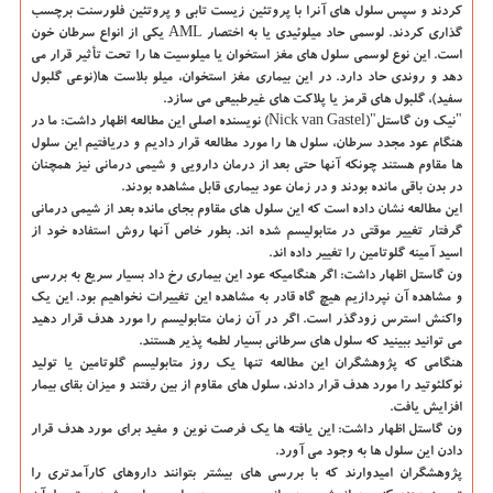
کردند و سپس سلول های آنرا با پروتئین زیست تابی و پروتئین فلورسنت برچسب
گذاری کردند. لوسمی حاد میلوئیدی یا به اختصار AML یکی از انواع سرطان خون
است. این نوع لوسمی سلول های مغز استخوان یا میلوسیت ها را تحت تأثیر قرار می
دهد و روندی حاد دارد. در این بیماری مغز استخوان، میلو بلاست ها(نوعی گلبول
سفید)، گلبول های قرمز یا پلاکت های غیرطبیعی می سازد.
"نیک ون گاستل"(Nick van Gastel) نویسنده اصلی این مطالعه اظهار داشت: ما در
هنگام عود مجدد سرطان، سلول ها را مورد مطالعه قرار دادیم و دریافتیم این سلول
ها مقاوم هستند چونکه آنها حتی بعد از درمان دارویی و شیمی درمانی نیز همچنان
در بدن باقی مانده بودند و در زمان عود بیماری قابل مشاهده بودند.
این مطالعه نشان داده است که این سلول های مقاوم بجای مانده بعد از شیمی درمانی
گرفتار تغییر موقتی در متابولیسم شده اند. بطور خاص آنها روش استفاده خود از
اسید آمینه گلوتامین را تغییر داده اند.
ون گاستل اظهار داشت: اگر هنگامیکه عود این بیماری رخ داد بسیار سریع به بررسی
و مشاهده آن نپردازیم هیچ گاه قادر به مشاهده این تغییرات نخواهیم بود. این یک
واکنش استرس زودگذر است. اگر در آن زمان متابولیسم را مورد هدف قرار دهید
می توانید ببینید که سلول های سرطانی بسیار لطمه پذیر هستند.
هنگامی که پژوهشگران این مطالعه تنها یک روز متابولیسم گلوتامین یا تولید
نوکلئوتید را مورد هدف قرار دادند، سلول های مقاوم از بین رفتند و میزان بقای بیمار
افزایش یافت.
ون گاستل اظهار داشت: این یافته ها یک فرصت نوین و مفید برای مورد هدف قرار
دادن این سلول ها به وجود می آورد.
پژوهشگران امیدوارند که با بررسی های بیشتر بتوانند داروهای کارآمدتری را