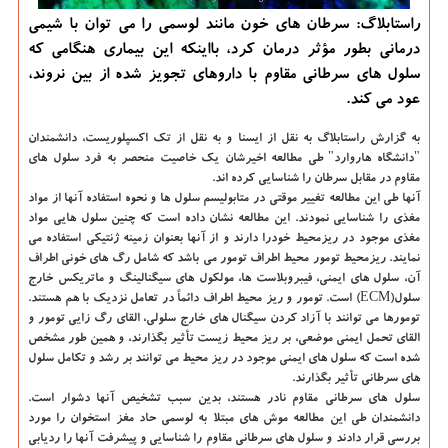
راستابلاگ: سرطان های خون مانند لوسمی را می توان با شیمی
درمانی بطور مؤثر درمان كرد، بااینكه این بیماری هنگامی كه
سلول های سرطانی مقاوم با داروهای تجویز شده از بین نروند،
عود می كند.
به گزارش راستابلاگ به نقل از ایسنا و به نقل از تک اکسپلوریست
، دانشمندان
"دانشگاه هاروارد" طی مطالعه اخیرشان یک خاصیت منحصر به فرد سلول های
مقاوم در مقابل سرطان را شناسایی کرده اند.
آنها طی این مطالعه تغییر موقتی در متابولیسم سلول ها و نحوه استفاده آنها از مواد
مغذی را شناسایی نمودند. این مطالعه نشان داده است که چنین سلول هایی مواد
مغذی موجود در ریزمحیط خودرا دارند و از آنها بعنوان زمینه ژنتیکی استفاده می
نمایند. ریزمحیط تومور محیط اطراف تومور می باشد که شامل رگ های خونی اطراف
آن، سلول های ایمنی، فیبروبلاست ها، مولکول های سیگنالینگ و ماتریکس خارج
سلول(ECM) است. تومور و ریز محیط اطراف دائماً در تعامل نزدیک با هم هستند.
تومورها می توانند با آزاد کردن سیگنال های خارج سلولی، القای رگ زایی تومور و
القای تحمل ایمنی موضعی، بر ریز محیط زیست تأثیر بگذارند، و همین طور مشخص
شده است که سلول های ایمنی موجود در ریز محیط می توانند بر رشد و تکامل سلول
های سرطانی تأثیر بگذارند.
سلول های سرطانی مقاوم نادر هستند، بدین سبب تشخیص آنها دشوار است.
دانشمندان طی این مطالعه موش های مبتلا به لوسمی حاد مغز استخوان را مورد
بررسی قرار دادند و سلول های سرطانی مقاوم را شناسایی و پیشرفت آنها را ردیابی