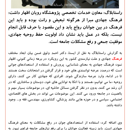
راستابلاگ: معاون خدمات تخصصی پژوهشگاه رویان اظهار داشت:
فرهنگ جهادی مبرا از هرگونه تبعیض و رانت بوده و باید این
فرهنگ در بین جوانان رواج یابد و این مقصود با حرف قابل انجام
نیست، بلكه در عمل باید نشان داد اولویت حفظ روحیه جهادی،
موفقیت جمعی و رفع مشكلات جامعه است.
به گزارش راستابلاگ به نقل از ایسنا،
دکتر احمد وثوق ضمن بیان ابعاد مختلف
فرهنگ
جهادی و علت نیازمندی کشور به این رویکرد در برهه زمانی کنونی، اظهار
نمود: فرهنگ جهادی به معنای شناسایی، پرورش و استفاده از استعدادهای جوانی
است که درصدد عرضه توانمندی های خود و قرار گرفتن در امتحانات سخت هستند
تا در ادامه، وارد عرصه سازندگی شوند. افرادی که جهادی کار می کنند، دارای
روحیه «ما می توانیم» هستند و با اتکا به توانایی های خود، دوستان و ساختاری که در
آن رشد می کنند، بدون در نظر گرفتن مسائل حاشیه ای، در موضوعات بسیار مهم و
بااهمیت در جامعه ورود می کنند. این موضوعات می تواند در بخش های اقتصادی،
اجتماعی، سیاسی و در حوزه هایی مانند پزشکی، کشاورزی، مهندسی، فقه و... وجود
داشته باشد.
وی اضافه کرد: استفاده از استعدادهای جوان در رفع مشکلات به معنای فرهنگ
جهادی است. باید زمینه فعالیت جوانان را برای رفع نیازهای جامعه فراهم نمود. به