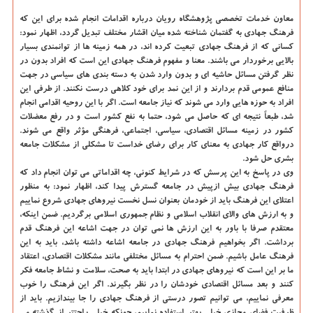
معاون خدمات تخصصی پژوهشگاه رویان درباره اقدامات انجام شده برای این که
فرهنگ جهادی به گفتمان شناخته شده میان اقشار مختلف تبدیل گردد، اظهار نمود:
کسانی که از فرهنگ جهادی تبعیت کرده اند، در همه زمینه ها از توانمندی بسیار
بالایی برخوردار می باشند. معنا و مفهوم فرهنگ جهادی این است که افراد بدون در
نظر گرفتن مسائل حاشیه ای و بدون وارد شدن به دسته بندی های سیاسی در جهت
منافع عمومی قدم بردارند و از این نمد برای خود کلاهی درست نکنند. از طرفی این
افراد به حوزه هایی وارد می شوند که نیاز جامعه است. اگر با این روحیه اقدامی انجام
شد، طبعاً نتیجه ای که حاصل می شود، حتما به نفع کشور است و در رفع معضلات
کشور در زمینه مسائل اقتصادی، سیاسی، اجتماعی، فرهنگی مؤثر واقع می شوند.
درواقع کار جهادی به معنای کار برای رضای خداست تا مشکلی از مشکلات جامعه
بشری حل شود.
وی در پاسخ به این پرسش که در شرایط کنونی، چه اقداماتی می توان انجام داد که
فرهنگ جهادی بیش ازپیش در جامعه گسترش پیدا کند، اظهار نمود: به منظور
اعتلای این فرهنگ باید از خودمان بعنوان نسل نخست نیروهای جهادی شروع نماییم
و به ارزش های والای انقلاب اسلامی و نظام جمهوری اسلامی برگردیم. ضمن اینکه،
معتقدم صرفا با باور به این ارزش ها نمی توان در جهت اشاعه این فرهنگ قدم
برداشت. اگر بخواهیم فرهنگ جهادی در جامعه اشاعه داشته باشد، باید به این
فرهنگ عامل باشیم. ضمن احترام به مسائل مختلفی مانند مشکلات اقتصادی، اعتقاد
ما بر این است که نیروهای جهادی در ابتدا باید به صحت، سلامت و نشاط جامعه فکر
کنند و بعد مسائل اقتصادی خودشان را در نظر بگیرند. اگر این فرهنگ را خوب
معرفی نماییم، می توانیم تصور درستی از فرهنگ جهادی را جا بیندازیم. باید از