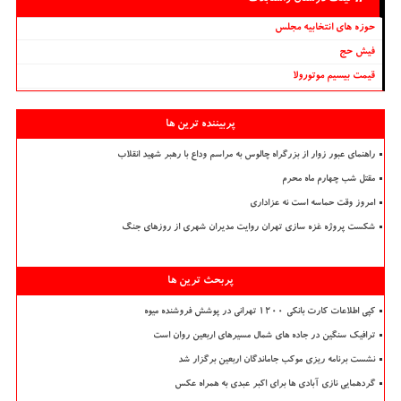
حوزه های انتخابیه مجلس
فیش حج
قیمت بیسیم موتورولا
پربیننده ترین ها
راهنمای عبور زوار از بزرگراه چالوس به مراسم وداع با رهبر شهید انقلاب
مقتل شب چهارم ماه محرم
امروز وقت حماسه است نه عزاداری
شکست پروژه غزه سازی تهران روایت مدیران شهری از روزهای جنگ
پربحث ترین ها
کپی اطلاعات کارت بانکی ۱۲۰۰ تهرانی در پوشش فروشنده میوه
ترافیک سنگین در جاده های شمال مسیرهای اربعین روان است
نشست برنامه ریزی موکب جاماندگان اربعین برگزار شد
گردهمایی نازی آبادی ها برای اکبر عبدی به همراه عکس