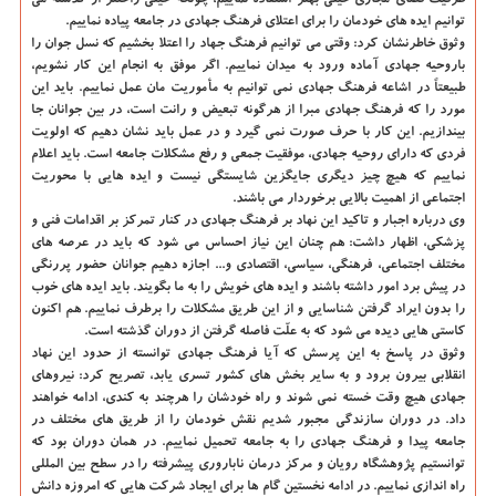
ظرفیت فضای مجازی خیلی بهتر استفاده نماییم، چونکه خیلی راحتتر از گذشته می
توانیم ایده های خودمان را برای اعتلای فرهنگ جهادی در جامعه پیاده نماییم.
وثوق خاطرنشان کرد: وقتی می توانیم فرهنگ جهاد را اعتلا بخشیم که نسل جوان را
باروحیه جهادی آماده ورود به میدان نماییم. اگر موفق به انجام این کار نشویم،
طبیعتاً در اشاعه فرهنگ جهادی نمی توانیم به مأموریت مان عمل نماییم. باید این
مورد را که فرهنگ جهادی مبرا از هرگونه تبعیض و رانت است، در بین جوانان جا
بیندازیم. این کار با حرف صورت نمی گیرد و در عمل باید نشان دهیم که اولویت
فردی که دارای روحیه جهادی، موفقیت جمعی و رفع مشکلات جامعه است. باید اعلام
نماییم که هیچ چیز دیگری جایگزین شایستگی نیست و ایده هایی با محوریت
اجتماعی از اهمیت بالایی برخوردار می باشند.
وی درباره اجبار و تاکید این نهاد بر فرهنگ جهادی در کنار تمرکز بر اقدامات فنی و
پزشکی، اظهار داشت: هم چنان این نیاز احساس می شود که باید در عرصه های
مختلف اجتماعی، فرهنگی، سیاسی، اقتصادی و... اجازه دهیم جوانان حضور پررنگی
در پیش برد امور داشته باشند و ایده های خویش را به ما بگویند. باید ایده های خوب
را بدون ایراد گرفتن شناسایی و از این طریق مشکلات را برطرف نماییم. هم اکنون
کاستی هایی دیده می شود که به علّت فاصله گرفتن از دوران گذشته است.
وثوق در پاسخ به این پرسش که آیا فرهنگ جهادی توانسته از حدود این نهاد
انقلابی بیرون برود و به سایر بخش های کشور تسری یابد، تصریح کرد: نیروهای
جهادی هیچ وقت خسته نمی شوند و راه خودشان را هرچند به کندی، ادامه خواهند
داد. در دوران سازندگی مجبور شدیم نقش خودمان را از طریق های مختلف در
جامعه پیدا و فرهنگ جهادی را به جامعه تحمیل نماییم. در همان دوران بود که
توانستیم پژوهشگاه رویان و مرکز درمان ناباروری پیشرفته را در سطح بین المللی
راه اندازی نماییم. در ادامه نخستین گام ها برای ایجاد شرکت هایی که امروزه دانش