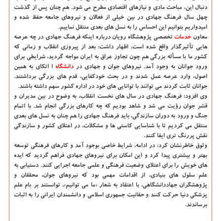
دنبال این، مباحث مادی و نیازهای اقتصادی مطرح می شود. هم چنان پس از گذشت
چهل سال فرهنگ جهادی در بین خیلی از فعالان و نیروهای جامعه حفظ شده و
امیدواریم بتوانیم این احساس را به نسل های بعدی منتقل نماییم.
معاون
خدمات
تخصصی پژوهشگاه رویان درباره اینکه فرهنگ جهادی در چه عرصه
هایی تأثیرگذار واقع شده است، اظهار داشت: بعد از پیروزی انقلاب و زمانی که
کشور ما با مسأله بزرگی هم چون تجاوز عراق به ایران مواجه گردید، شرایطی برای
ورود جوانان به وجود آمد. نیروهای جوان و جهادی در
دانشگاه‌
ا اتکای به همین
اصول، وارد عرصه عمل شدند و در بحث خودکفایی، قدم های بزرگی برداشتند.
جوانان ثابت کردند می توانند با توانایی های خود در اداره کشور سهم داشته باشند.
وی افزود: فرهنگ جهادی در سال های نخست انقلاب، به وضوح در بین مدیران و
قشر جوان رؤیت می شد و شاهد بودیم که چه کارهای بزرگی انجام شد. با اتمام
جنگ و ورود به دوران سازندگی، باید فرهنگ جهادی را هم چنان به نسل های بعدی
منتقل می کردیم تا با شناسایی کاستی ها و مشکلات، در اعتلای کشور و سازندگی
نقش پررنگ تری ایفا کنند.
وثوق خاطرنشان کرد: در ادامه، شرایط خاصی بوجود آمد و کارهای فرهنگی توسعه
بهتر و بیشتری پیدا کرد و این امکان برای نیروهای جهادی فراهم گردید که ایده
های خویش را برای اعتلای وضعیت فرهنگی و علمی جامعه اجرایی کنند. دستیابی به
علم سلول های بنیادی، از اقدامات مهمی بود که نیروهای جوان، محققان و
پژوهشگران جهاددانشگاهی، با اعتقاد به شعار «ما می توانیم»، توانستند بر بام علم
پزشکی دنیا حرکت کنند و حقانیت جمهوری اسلامی و دانشمندان ایرانی را به اثبات
برساندند.