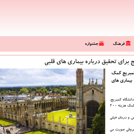
فرهنگ
جشنواره
كمبریج كمك
نه بیماری های
نشگاه كمبریج،
"بنیاد قلب انگلستان" و "موسسه الن تورینگ" به دانشگاه "كمبریج" كمك هزینه ۲۰۰
 و درمان خیلی
 عروقی صورت می