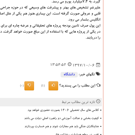
گیرد، به ۷.۴میلیارد یورو می رسد.
علیرغم تشخیص های بهتر و پیشرفت های وسیعی كه در حوزه جراحی ه
قلبی و عروقی صورت گرفته است، این بیماری هنوز هم یكی از علل اصل
انگلیس بشمار می رود.
این پول صرف تامین بودجه پروژه های تحقیقاتی و عرضه چاره ای برای 
را دریابند.
13:54:52
1397/10/06
تگهای خبر:
دانشگاه‌
این مطلب را می پسندید؟
(0)
(1)
تازه ترین مطالب مرتبط
کلاس های سال تحصیلی ۱۴۰۶ بصورت حضوری خواهد بود
کیفیت بخشی و عدالت آموزشی دو راهبرد اصلی دولت می باشد
جنایتکاران جنگی باید هم مجازات شوند و هم خسارت بپردازند