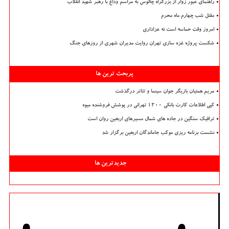
راهنمای عبور زوار از بزرگراه چالوس به مراسم وداع با رهبر شهید انقلاب
مقتل شب چهارم ماه محرم
امروز وقت حماسه است نه عزاداری
شکست پروژه غزه سازی تهران روایت مدیران شهری از روزهای جنگ
پربحث ترین ها
مریم همتیان بازیگر جوان سینما و تئاتر درگذشت
کپی اطلاعات کارت بانکی ۱۲۰۰ تهرانی در پوشش فروشنده میوه
ترافیک سنگین در جاده های شمال مسیرهای اربعین روان است
نشست برنامه ریزی موکب جاماندگان اربعین برگزار شد
جدیدترین ها