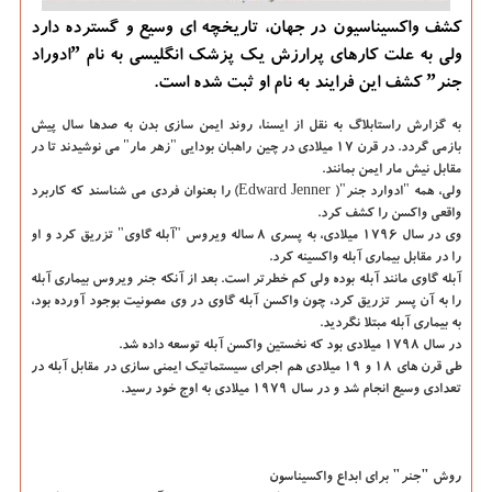
كشف واكسیناسیون در جهان، تاریخچه ای وسیع و گسترده دارد
ولی به علت كارهای پرارزش یك پزشك انگلیسی به نام ˮادوراد
جنرˮ كشف این فرایند به نام او ثبت شده است.
به گزارش راستابلاگ به نقل از ایسنا،
روند
ایمن سازی بدن به صدها سال پیش
بازمی گردد. در قرن ۱۷ میلادی در چین راهبان بودایی "زهر مار" می نوشیدند تا در
مقابل نیش مار ایمن بمانند.
ولی، همه "ادوارد جنر"( Edward Jenner) را بعنوان فردی می شناسند که کاربرد
واقعی واکسن را کشف کرد.
وی در سال ۱۷۹۶ میلادی، به پسری ۸ ساله ویروس "آبله گاوی" تزریق کرد و او
را در مقابل بیماری آبله واکسینه کرد.
آبله گاوی مانند آبله بوده ولی کم خطرتر است. بعد از آنکه جنر ویروس بیماری آبله
را به آن پسر تزریق کرد، چون واکسن آبله گاوی در وی مصونیت بوجود آورده بود،
به بیماری آبله مبتلا نگردید.
در سال ۱۷۹۸ میلادی بود که نخستین واکسن آبله توسعه داده شد.
طی قرن های ۱۸ و ۱۹ میلادی هم اجرای سیستماتیک ایمنی سازی در مقابل آبله در
تعدادی وسیع انجام شد و در سال ۱۹۷۹ میلادی به اوج خود رسید.
روش "جنر" برای ابداع واکسیناسون