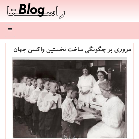
منو
مروری بر چگونگی ساخت نخستین واكسن جهان