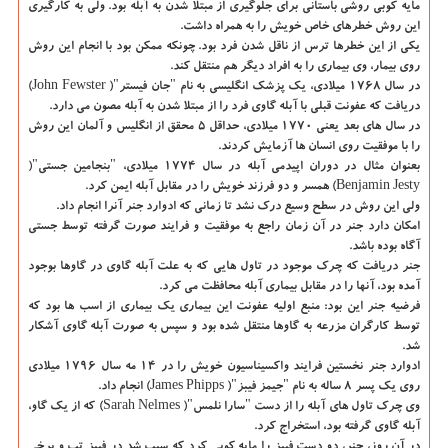
مایه کوبی روشی باستانی برای جلوگیری از مبتلا شدن به آبله بود. ولی به کارگیری
این روش خطرهای خاص خویش را به همراه داشت.
یکی از این خطرها ترس از ناقل شدن فرد بود. چونکه ممکن بود با انجام این روش
روی بیمار، وی بیماری را به افراد دیگر هم منتقل کند.
در سال ۱۷۶۸ میلادی، یک پزشک انگلیسی به نام "جان فیستر"( John Fewster)
دریافت که عفونت قبلی با آبله گاوی فرد را از مبتلا شدن به آبله مصون می دارد.
در سال های بعد یعنی ۱۷۷۰ میلادی، حداقل ۵ محقق از انگلیس و آلمان این روش
را با موفقیت روی انسان ها آزمایش کردند.
بعنوان مثال در دوران اپیدمی آبله در سال ۱۷۷۴ میلادی، "بنجامین جستی"(
Benjamin Jesty) همسر و دو فرزند خویش را در مقابل آبله ایمن کرد.
ولی این روش در سطح وسیع درک نشد تا زمانی که ادوارد جنر آنرا انجام داد.
امکان دارد جنر در آن زمان راجع به موفقیت و فرایند صورت گرفته توسط جستی
آگاه بوده باشد.
جنر دریافت که چرک موجود در تاول هایی که به علت آبله گاوی در گاوها بوجود
آمده بود، آنها را در مقابل بیماری آبله محافظت می کرد.
فرضیه جنر این بود: منبع اولیه عفونت این بیماری یک بیماری از اسب ها بود که
توسط کارگران مزرعه به گاوها منتقل شده بود و سپس به صورت آبله گاوی آشکار
شد.
ادوارد جنر نخستین فرایند واکسیناسیون خویش را در ۱۴ مه سال ۱۷۹۶ میلادی
روی یک پسر ۸ ساله به نام "جیمز فیبز"( James Phipps) انجام داد.
وی چرک تاول های آبله را از دست "سارا نلمس"( Sarah Nelmes) که از یک گاو،
آبله گاوی گرفته بود، استخراج کرد.
در آن روز، جنر، دو دست فیبز را مایه کوبی کرد که سبب شد در فیبز تب و برخی