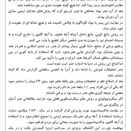
علایم ناخوشایند بروز پیدا کند. اما هیچ گونه عفونت جدی در وی مشاهده نشد.
بعد از آن، جنر مواد مختلفی به فیبز تزریق کرد که روش های متداول ایمنی سازی
در آن دوران بودند.
در نهایت این پسر با مواد گوناگون به چالش کشیده شد و هیچ نشانه ای از عفونت از
خود نشان نداد.
در روش مایع کوبی، مایع داخل آبدانه آبله خفیف یا آبله گاوی را خارج کرده و به
وسیلهٔ اجسام تیز یا سوزن به بدن شخص دیگر تلقیح یا وارد می کنند.
برطبق برخی از منابع، مایه کوبی بسیار پیشتر از جنر، در تمدن اسلامی و هم در هند
و چین متداول بود. گزارش هایی هم وجود دارد که استفاده از مایه کوبی در بین
مسلمانان مناطق شمال آفریقا، هند، ایران و چین را تأیید می کند.
اما ابداع این روش در دنیا به ادوارد جنر ثبت شده است.
جنر تحقیقات خویش را ادامه داد و آنرا به انجمن سلطنتی گزارش داد که البته
منتشر نشد.
بعد از اصلاح نظر و تحقیقات بیشتر، وی یافته های خود روی ۲۳ بیمار را منتشر نمود
که یکی از این افراد پسر ۱۱ ماهه جنر به نام رابرت بود.
بعضی از نتیجه گیری های جنر درست بود و برخی اشتباه.
اگر میکروبیولوژی و روش های میکروسکوپی فعلی بود، فرایند مطالعاتی جنر آسان
تر پیگیری می شد.
در نهایت واکسیناسیون مورد پذیرش قرار گرفت و در سال ۱۸۴۰ میلادی، دولت
بریتانیا استفاده از آبله برای تحریک سیستم ایمنی را ممنوع اعلام نمود و با استفاده
از آبله گاوی، واکسیناسیون را به صورت مجانی برای مردم فراهم نمود.
موفقیت وی در این اکتشاف بزودی در سرتاسر اروپا گسترش یافت و در یک