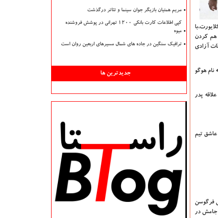
مریم همتیان بازیگر جوان سینما و تئاتر درگذشت
کپی اطلاعات کارت بانکی ۱۲۰۰ تهرانی در پوشش فروشنده
تریک کلایورت،با
میوه
 هم کردن
ترافیک سنگین در جاده های شمال مسیرهای اربعین روان است
قات آزادی
 نام هوگو
جدیدترین ها
علاقه پدر
 عاشق تیم
کس فرگوسن
 پیوست. او نخستین جامش در