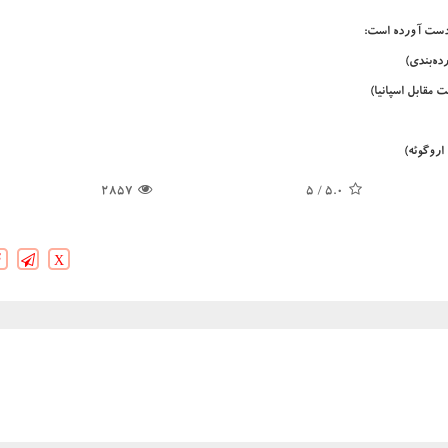
 دست آورده است:
2857
/ 5
5.0
X