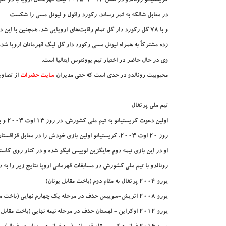
کریستیانو رونالدو در فصل ۲۰۱۴–۲۰۱۵ لیگ قهرمانان اروپا با دو گلی که در مرحله یک هشتم نهایی رقابت‌ها در بازی برگشت
در مقابل شالکه به ثمر رساند، رکورد رائول و لیونل مسی را شکست
و با ۷۸ گل رکورد دار گل تمام رقابت‌های اروپایی شد. همچنین با این دو گل با ۷۵ گل
زده مشترکاً به همراه لیونل مسی رکورد دار گل لیگ قهرمانان اروپا شد.
وی در حال حاضر در اختیار تیم یوونتوس ایتالیا است.
محبوبیت رونالدو در حدی است که حتی مدیران
سایت حضرات
از تصاوی
تیم ملی پرتغال
اولین دعوت کریستیانو به تیم ملی کشورش، در روز 14 اوت 2003 و بازی دوستانه با تیم قزاقستان اتفاق افتاد.
روز 20 اوت 2003، کریستیانو اولین بازی خودش را در مقابل قزاقستان، در نیمه دوم انجام می‌دهد.
او در این بازی نیمه دوم جایگزین لوییس فیگو شده و در کنار روی کاست
رونالدو با تیم ملی کشورش در مسابقات قهرمانی اروپا نتایج زیر را به
یورو 2004 پرتغال به مقام دوم (باخت مقابل یونان)
یورو 2008 اتریش-سوییس حذف در مرحله یک چهارم نهایی (باخت مقابل آلمان)
یورو 2012 اوکراین - لهستان حذف در مرحله نیمه نهایی (باخت مقابل اسپانیا)