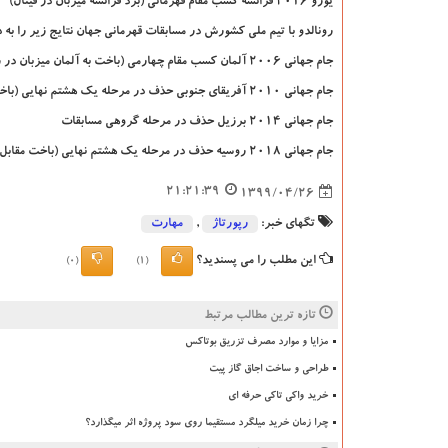
یورو 2016 فرانسه کسب مقام قهرمانی (برد فرانسه میزبان در فینال)
رونالدو با تیم ملی کشورش در مسابقات قهرمانی جهان نتایج زیر را به
جام جهانی 2006 آلمان کسب مقام چهارمی (باخت به آلمان میزبان در رده‌بندی)
جام جهانی 2010 آفریقای جنوبی حذف در مرحله یک هشتم نهایی (باخت مقابل اسپانیا)
جام جهانی 2014 برزیل حذف در مرحله گروهی مسابقات
جام جهانی 2018 روسیه حذف در مرحله یک هشتم نهایی (باخت مقابل اروگوئه)
21:21:39
1399/04/26
تگهای خبر:
رپورتاژ
,
مهارت
این مطلب را می پسندید؟
(0)
(1)
تازه ترین مطالب مرتبط
مزایا و موارد مصرف تزریق بوتاکس
طراحی و ساخت اجاق گاز پیت
خرید واکی تاکی حرفه ای
چرا زمان خرید میلگرد مستقیما روی سود پروژه اثر میگذارد؟