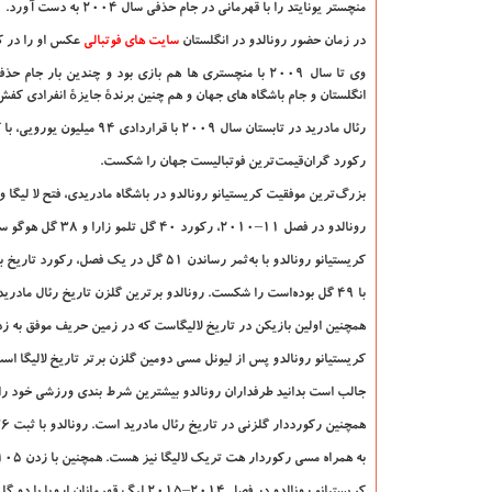
منچستر یونایتد را با قهرمانی در جام حذفی سال 2004 به دست آورد.
در زمان حضور رونالدو در انگلستان
سایت های فوتبالی
عکس او را در کن
وی تا سال 2009 با منچستری ها هم بازی بود و چندین بار
انگلستان و جام باشگاه های جهان و هم چنین برندهٔ جایزهٔ انفرادی کف
رئال مادرید در تابستان سال ۲۰۰۹ با قراردادی ۹۴ میلیون یورویی، با کریس رونالدو به توافق رسید و
رکورد گران‌قیمت‌ترین فوتبالیست جهان را شکست.
بزرگ‌ترین موفقیت کریستیانو رونالدو در باشگاه مادریدی، فتح لا لیگا و
رونالدو در فصل ۱۱–۲۰۱۰، رکورد ۴۰ گل تلمو زارا و ۳۸ گل هوگو سانچز در یک فصل رئال را شکست.
کریستیانو رونالدو با به‌ثمر رساندن ۵۱ گل در یک فصل، رکورد تاریخ باشگاه که دست فرانس پوشکاش
با ۴۹ گل بوده‌است را شکست. رونالدو برترین گلزن تاریخ رئال مادرید در لالیگا است.
همچنین اولین بازیکن در تاریخ لالیگاست که در زمین حریف موفق به زدن ۵ گل شده ا
کریستیانو رونالدو پس از لیونل مسی دومین گلزن برتر تاریخ لالیگا اس
جالب است بدانید طرفداران رونالدو بیشترین شرط بندی ورزشی خود را
همچنین رکورددار گلزنی در تاریخ رئال مادرید است. رونالدو با ثبت ۳۶ هت تریک،
به همراه مسی رکوردار هت تریک لالیگا نیز هست. همچنین با زدن ۱۰۵ گل در لیگ قهرمانان اروپا رکورددار گل زده است.