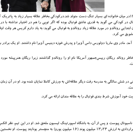
کریستیانو رونالدو در ۵ فوریه سال ۱۹۸۵ یا همان ۱۶ بهمن سال ۱۳۶۳در میان خانواده ای بسیار تنگ دست متولد شد.درکودکی بخاطر علاقه بسیار زیاد به پا
ل در کودکی می گوید به قدری عاشق فوتبال بوده که اگر توپی را هم در اختیار نداشته با در
ایی رونالدو در مورد علاقه زیاد رونالدو به فوتبال می گوید: به یاد دارم کریس هر وقت او
تشویق می کرد.
ا آمد. مادر وی ماریا دولورس داس آویرا و پدرش خوزه دینیس آویرا نام داشتند. او یک برادر به
طر رونالد ریگان رییس‌جمهور آمریکا نام او را رونالدو گذاشتند زیرا ریگان هنرپیشه مورد 
ت.
قتی در شش سالگی به مدرسه رفت دیگر علاقه‌اش به ورزش کاملا نمایان شده بود. او در آن زمان
ست.
ت خود آموزش شرط بندی فوتبال را به علاقه مندان ارائه می کرد.
به ناسیونال پیوست و پس از آن، به باشگاه اسپورتینگ لیسبون ملحق شد. او در این تیم، نظر ال
سرمربی وقت منچستر یونایتد را به خود جلب کرد و در سال 2003 با قراردادی به ارزش 13٫24 میلیون پوند (16 میلیون یورو) به منچستر یونایتد