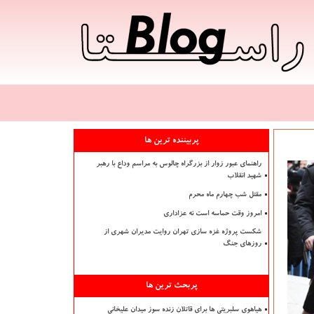
پربیننده ترین ها
راهنمای عبور زوار از بزرگراه چالوس به مراسم وداع با رهبر
شهید انقلاب
مقتل شب چهارم ماه محرم
امروز وقت حماسه است نه عزاداری
شکست پروژه غزه سازی تهران روایت مدیران شهری از
روزهای جنگ
پربحث ترین ها
هیاهوی سلبریتی ها برای قاتلان زنده سوز میدان علیخانی