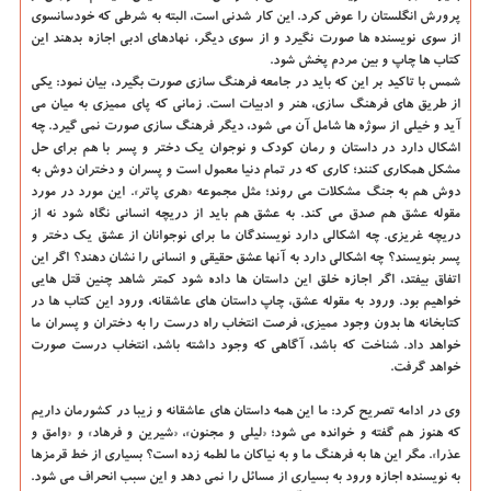
پرورش انگلستان را عوض کرد. این کار شدنی است، البته به شرطی که خودسانسوی
از سوی نویسنده ها صورت نگیرد و از سوی دیگر، نهادهای ادبی اجازه بدهند این
کتاب ها چاپ و بین مردم پخش شود.
شمس با تاکید بر این که باید در جامعه فرهنگ سازی صورت بگیرد، بیان نمود: یکی
از طریق های فرهنگ سازی، هنر و ادبیات است. زمانی که پای ممیزی به میان می
آید و خیلی از سوژه ها شامل آن می شود، دیگر فرهنگ سازی صورت نمی گیرد. چه
اشکال دارد در داستان و رمان کودک و نوجوان یک دختر و پسر با هم برای حل
مشکل همکاری کنند؛ کاری که در تمام دنیا معمول است و پسران و دختران دوش به
دوش هم به جنگ مشکلات می روند؛ مثل مجموعه «هری پاتر». این مورد در مورد
مقوله عشق هم صدق می کند. به عشق هم باید از دریچه انسانی نگاه شود نه از
دریچه غریزی. چه اشکالی دارد نویسندگان ما برای نوجوانان از عشق یک دختر و
پسر بنویسند؟ چه اشکالی دارد به آنها عشق حقیقی و انسانی را نشان دهند؟ اگر این
اتفاق بیفتد، اگر اجازه خلق این داستان ها داده شود کمتر شاهد چنین قتل هایی
خواهیم بود. ورود به مقوله عشق، چاپ داستان های عاشقانه، ورود این کتاب ها در
کتابخانه ها بدون وجود ممیزی، فرصت انتخاب راه درست را به دختران و پسران ما
خواهد داد. شناخت که باشد، آگاهی که وجود داشته باشد، انتخاب درست صورت
خواهد گرفت.
وی در ادامه تصریح کرد: ما این همه داستان های عاشقانه و زیبا در کشورمان داریم
که هنوز هم گفته و خوانده می شود؛ «لیلی و مجنون»، «شیرین و فرهاد» و «وامق و
عذرا». مگر این ها به فرهنگ ما و به نیاکان ما لطمه زده است؟ بسیاری از خط قرمزها
به نویسنده اجازه ورود به بسیاری از مسائل را نمی دهد و این سبب انحراف می شود.