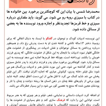
محمدرضا شمس با بیان این كه كوچكترین برخورد بین خانواده ها
در كتاب با ممیزی روبه رو می شود، می گوید: باید مقداری درباره
ممیزی و خط قرمزها تجدیدنظر و اجازه ورود نویسنده ها به بعضی
از مسائل داده شود.
این نویسنده ادبیات کودک و نوجوان در
گفتگو
با ایسنا، به دنبال اتفاقی که برای
رومینا، دختر ۱۴ساله تالشی و کشته شدن او به دست پدرش رخ داد، و همینطور
درباره پرداختن به مسائل نوجوانان و نقش ادبیات در پیشگیری از خشونت های
خانگی اظهار نمود: ادبیات ما تابحال به این شکل از خشونت خانگی، که پدری فرزند
خویش را بکشد، نپرداخته است، چونکه خط قرمزها اجازه نمی دهد نویسنده به این
مسائل وارد شود. کوچکترین برخورد میان پدر و فرزند و فرزند با پدر شامل ممیزی
شده و کنار گذاشته می شود، حتی این مورد شامل هنر و ادبیات بزرگسال هم می
شود؛ مثل فیلم «خانه پدری» کیانوش عیاری که اجازه اکران نیافت. اگر این فیلم
پخش می شد شاید کمک می کرد تا قتل هایی از این دست اتفاق نیفتد. البته شاید
چون برخی از باورهای غلط چنان در ذهن انسان ها ریشه دوانده و چنان با تار و
پودشان عجین شده که منتج به تعصبی کور می شود و این بسیار خطرناک می باشد.
او اضافه کرد: ادبیات داستانی و نمایشی، شعر، فیلم و هر چیزی که به هنر مربوط
است، توانایی این را دارد که
فرهنگ
سازی کند و جلو بسیاری از خشونت ها را
بگیرد. رولد دال، نویسنده انگلستانی با نوشتن داستان هایش سیستم آموزش و