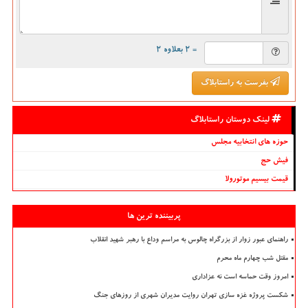
= ۲ بعلاوه ۲
بفرست به راستابلاگ
لینک دوستان راستابلاگ
حوزه های انتخابیه مجلس
فیش حج
قیمت بیسیم موتورولا
پربیننده ترین ها
راهنمای عبور زوار از بزرگراه چالوس به مراسم وداع با رهبر شهید انقلاب
مقتل شب چهارم ماه محرم
امروز وقت حماسه است نه عزاداری
شکست پروژه غزه سازی تهران روایت مدیران شهری از روزهای جنگ