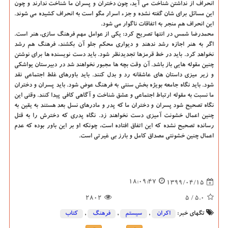
انحراف از نداشتن شناخت می آید، چون دختران و پسران ما شناخت ندارند و چون
این مسائل برای شان گفته نشده و جزء اسرار مگو است به انحراف کشیده می شوند.
این انحراف هم منجر به اتفاقات ناگوار می شود.
محمدرضا شمس در انتها تصریح کرد: یکی از عوامل مهم فرهنگ سازی، هنر است.
اگر به هنر اجازه رشد ندهند و دیواری محکم جلو آن بکشند، فرهنگ هم رشد
نخواهد کرد. باید در خط قرمزها تجدیدنظر شود. باید دست نویسنده ها برای نوشتن
چنین مقوله هایی باز باشد. آن وقت بچه ها مجبور نخواهند شد در دبیرستان یواشکی
و زیر میزی داستان های عاشقانه رد و بدل کنند. باید باورهای غلط اجتماعی نقد
شود. باید نگاه جامعه بویژه بخش سنتی به فرهنگ عوض شود. باید پسران و دختران
ما نسبت به مقوله ارتباط اجتماعی و عشق شناخت و آگاهی کافی پیدا کنند. وقتی این
نگاه تصحیح شود پسران و دختران ما که پدر و مادرهای نسل بعد هستند به یقین به
چنین اعمال خشونت آمیزی دست نخواهند زد. نگاه پدری که دخترش را به قتل
رسانده تصحیح نشده که این اتفاق افتاده است، چونکه او بر این باور بوده که عدم
اعمال چنین خشونتی مصداق کامل و بارز بی غیرتی است.
18:09:47
1399/04/15
2802
/ 5
5.0
تگهای خبر:
اكران
,
سیستم
,
فرهنگ
,
كتاب