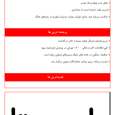
مقتل شب چهارم ماه محرم
امروز وقت حماسه است نه عزاداری
شکست پروژه غزه سازی تهران روایت مدیران شهری از روزهای جنگ
پربحث ترین ها
مریم همتیان بازیگر جوان سینما و تئاتر درگذشت
کپی اطلاعات کارت بانکی ۱۲۰۰ تهرانی در پوشش فروشنده میوه
ترافیک سنگین در جاده های شمال مسیرهای اربعین روان است
نشست برنامه ریزی موکب جاماندگان اربعین برگزار شد
جدیدترین ها