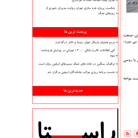
امروز وقت حماسه است نه عزاداری
شکست پروژه غزه سازی تهران روایت مدیران شهری از
روزهای جنگ
پربحث ترین ها
 ژوئن، صنعت
 می میرد»
مریم همتیان بازیگر جوان سینما و تئاتر درگذشت
کپی اطلاعات کارت بانکی ۱۲۰۰ تهرانی در پوشش فروشنده
میوه
 یا روسی
ترافیک سنگین در جاده های شمال مسیرهای اربعین روان است
نشست برنامه ریزی موکب جاماندگان اربعین برگزار شد
یست مواجه
جدیدترین ها