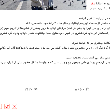
سفر
ا بیشترین شمار
ده در این لیست قرار گرفتند.
دات ناخالص داخلی ایتالیا را در بر می گیرد به رغم باز شدن مرزهای ایتالیا به روی بعضی از کشورها از تاریخ سوم
راهنماهای تورهای گردشگری در شهر «رم» مقابل معبد «پانتئون» شعار «ایتالیا بدون گردشگری
شکلات بیشتری مواجه خواهد نمود.
 را گردشگران اروپایی بخصوص شهروندان آلمان می سازند و ممنوعیت بازدیدکنندگان آمریکایی
زمینی سفر می کنند بسیار محبوب است.
 کاهش ازدحام در شهرهایی همچون رم و ونیز است که همواره با مشکل حضور بیش از اندازه تور
3130
/ 5
5.0
X