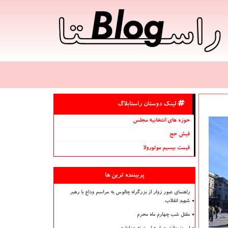
لینک دوستان راستابلاگ
حوزه های انتخابیه مجلس
فیش حج
قیمت بیسیم موتورولا
پربیننده ترین ها
راهنمای عبور زوار از بزرگراه چالوس به مراسم وداع با رهبر
شهید انقلاب
مقتل شب چهارم ماه محرم