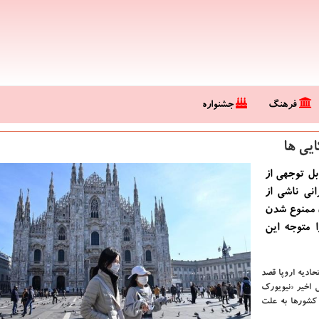
فرهنگ
جشنواره
یی ها
بل توجهی از
نی ناشی از
ل ممنوع شدن
 متوجه این
حادیه اروپا قصد
ش اخیر «نیویورک
 کشورها به علت