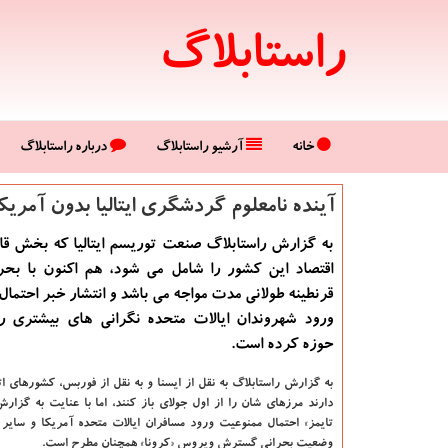
راستابلاگ
خانه
آرشیو راستابلاگ
درباره راستابلاگ
آینده نامعلوم گردشگری ایتالیا بدون آمریكا
به گزارش راستابلاگ صنعت توریسم ایتالیا كه بخش قا
اقتصاد این كشور را شامل می شود، هم اكنون با بحرا
قرنطینه طولانی مدت مواجه می باشد و انتشار خبر احتما
ورود شهروندان ایالات متحده نگرانی های بیشتری را
حوزه كرده است.
به گزارش راستابلاگ به نقل از ایسنا و به نقل از فوربس، کشورهای ات
دارند مرزهای شان را از اول جولای باز کنند، اما با عنایت به گزار
تایمز» احتمال ممنوعیت ورود مسافران ایالات متحده آمریکا و سایر
وضعیت بحرانی گسترش ویروس «کرونا» همچنان مطرح است.