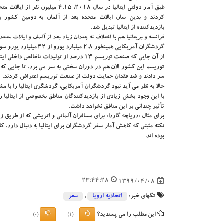
طبق آمار دولتی ایتالیا در سال ۲۰۱۸، ۴.۱۵ میلیون نفر از ایالات متحده به ایتالیا
کردند و بدین سان ایالات متحده بعد از آلمان به دومین کشور ب
بازدیدکننده از ایتالیا تبدیل شد.
فرانسه و بریتانیا هم با اختلاف نه چندان زیاد بعد از آلمان و ایالات متح
گردشگران آمریکایی همینطور ۲.۸ میلیارد یورو از ۴۲ میلیارد یورو سود حاصل از صنعت توریسم ایتالیا در سال ۲۰۱۸ را به خود اختصاص دادند.
از آن جایی که صنعت توریسم 13 درصد از تولی
توریسم این کشور الان هم در دوران سختی به سر می برد، تا جایی که 
سر دادند و ضد فقدان حمایت دولت از صنعت توریسم اعتراض کردند.
حالا به نظر می آید نبود گردشگران آمریکایی، گردشگری ایتالیا را با م
با این وجود بخش زیادی از بازدیدکنندگان مناطق بخصوصی از ایتالیا
تأثیر چندانی بر این مناطق نخواهد داشت.
برای مثال «دریاچه گاردا» برای مسافران آلمانی و اتریشی که از طریق 
نکته مثبتی که کاهش آمار سفر گردشگران برای ایتالیا به دنبال دارد،
بوده اند.
23:44:28
1399/04/08
تگهای خبر:
اتحادیه اروپا
,
سفر
این مطلب را می پسندید؟
(0)
(1)