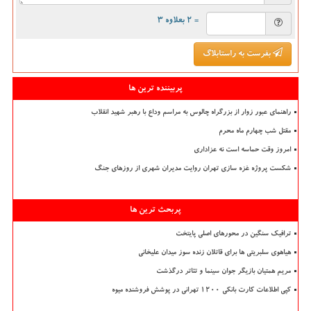
= ۲ بعلاوه ۳
بفرست به راستابلاگ
پربیننده ترین ها
راهنمای عبور زوار از بزرگراه چالوس به مراسم وداع با رهبر شهید انقلاب
مقتل شب چهارم ماه محرم
امروز وقت حماسه است نه عزاداری
شکست پروژه غزه سازی تهران روایت مدیران شهری از روزهای جنگ
پربحث ترین ها
ترافیک سنگین در محورهای اصلی پایتخت
هیاهوی سلبریتی ها برای قاتلان زنده سوز میدان علیخانی
مریم همتیان بازیگر جوان سینما و تئاتر درگذشت
کپی اطلاعات کارت بانکی ۱۲۰۰ تهرانی در پوشش فروشنده میوه