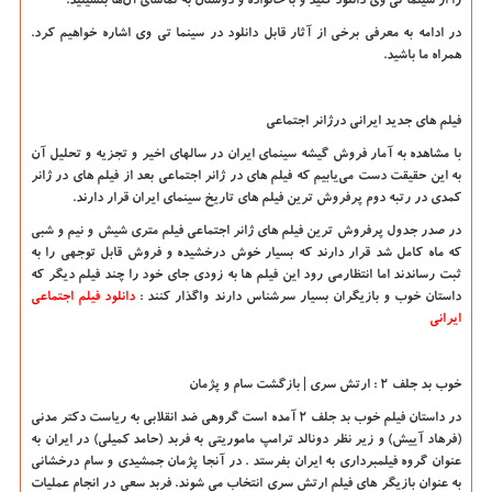
را از
سینما تی وی
دانلود کنید و با خانواده و دوستان به تماشای آن‌ها بنشینید.
در ادامه به معرفی برخی از آثار قابل دانلود در سینما تی وی اشاره خواهیم کرد.
همراه ما باشید.
فیلم های جدید ایرانی درژانر اجتماعی
با مشاهده به آمار فروش گیشه سینمای ایران در سالهای اخیر و تجزیه و تحلیل آن
به این حقیقت دست می‌یابیم که فیلم های در ژانر اجتماعی بعد از فیلم های در ژانر
کمدی در رتبه دوم پرفروش ترین فیلم های تاریخ سینمای ایران قرار دارند.
در صدر جدول پرفروش ترین فیلم های ژانر اجتماعی فیلم متری شیش و نیم و شبی
که ماه کامل شد قرار دارند که بسیار خوش درخشیده و فروش قابل توجهی را به
ثبت رساندند اما انتظارمی رود این فیلم ها به زودی جای خود را چند فیلم دیگر که
داستان خوب و بازیگران بسیار سرشناس دارند واگذار کنند :
دانلود فیلم اجتماعی
ایرانی
خوب بد جلف 2 : ارتش سری | بازگشت سام و پژمان
در داستان فیلم خوب بد جلف 2 آمده است
گروهی ضد انقلابی به ریاست دکتر مدنی
(فرهاد آییش) و زیر نظر دونالد ترامپ ماموریتی به فربد (حامد کمیلی) در ایران به
عنوان گروه فیلمبرداری به ایران بفرستد . در آنجا پژمان جمشیدی و سام درخشانی
به عنوان بازیگر های فیلم ارتش سری انتخاب می شوند. فربد سعی در انجام عملیات