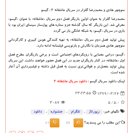
منوچهر هادی و محمدرضا گلزار در سریال عاشقانه 2 : گیسو
محمدرضا گلزار به عنوان اولین بازیگر فصل دوم سریال «عاشقانه» با عنوان «گیسو»
معرفی شد. این بازیگر که سال گذشته جزو ستاره های پول‌ساز سینمای ایران بود با
بازی در سریال «گیسو» به شبکه خانگی باز می گردد
پیش‌ تولید فصل دوم سریال «عاشقانه» به تهیه کنندگی هومن کبیری و کارگردانی
منوچهر هادی همزمان با نگارش و بازنویسی فیلمنامه ادامه دارد
.
«
گیسو» درامی معمایی با رویکردهای اجتماعی است و برخی بازیگران مطرح فصل
اول «عاشقانه» در کنار بازیگران جدید در این فصل حضور خواهند داشت. این سریال
پیش تولید مفصل‌تر و طولانی‌تری نسبت به فصل قبل داشته و فیلمبرداری آن آغاز
شده است.
لینک دانلود سریال گیسو :
دانلود سریال عاشقانه 2
23:24:55
1399/03/26
3087
/ 5
5.0
تگهای خبر:
رپورتاژ
,
تلگرام
,
جشنواره
,
دانلود
این مطلب را می پسندید؟
(0)
(1)