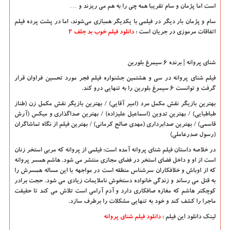
است اما پژمان و سام تقریبا همه چی را به هم می ریزند و
…
سام و پژمان بار دیگر در فیلمی با یکدیگر همبازی می‌شوند، اما در پشت پرده فیلم
اتفاقات مرموزی در جریان است :
دانلود فیلم خوب بد جلف 2
شنای پروانه | برنده 6 سیمرغ بلورین
فیلم شنای پروانه در سی و هشتمین جشنواره فیلم فجر مورد تحسین فراوان قرار
گرفت و توانست 6 سیمرغ بلورین را به تنهایی درو کند
.
بهترین بازیگر نقش مکمل مرد (امیر آقایی) / بهترین بازیگر نقش مکمل زن (طناز
طباطبایی) / بهترین تدوین (اسماعیل علیزاده) / بهترین صداگذاری و میکس (آرش
قاسمی) / بهترین صدابرداری (مهدی صالح کرمانی) / بهترین فیلم از نگاه تماشاگران
(رسول صدرعاملی)
در خلاصه داستان فیلم شنای پروانه آمده است: فیلمی از پروانه که مربی استخر زنان
است از او و داخل فضای استخر در فضای مجازی منتشر می شود. هاشم همسر پروانه
که از اوباش و خلافکاران سرشناس منطقه است در مواجهه با این مساله همسرش را
به قتل می رساند و زندگی خانواده دستخوش ناملایمات زیادی می شود. حجت برادر
کوچکتر هاشم که مغازه صافکاری دارد و آدم آرامی است تلاش می کند تا حقیقت
ماجرا را کشف کند و خود به تنهایی مشکلات را برطرف سازد
.
لینک دانلود این فیلم :
دانلود فیلم شنای پروانه