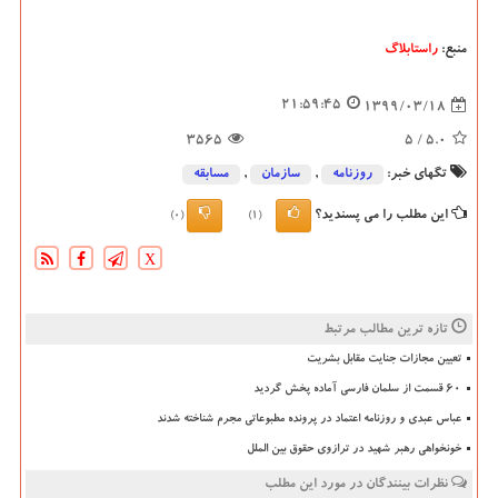
منبع:
راستابلاگ
21:59:45
1399/03/18
3565
/ 5
5.0
تگهای خبر:
روزنامه
,
سازمان
,
مسابقه
این مطلب را می پسندید؟
(0)
(1)
X
تازه ترین مطالب مرتبط
تعیین مجازات جنایت مقابل بشریت
۶۰ قسمت از سلمان فارسی آماده پخش گردید
عباس عبدی و روزنامه اعتماد در پرونده مطبوعاتی مجرم شناخته شدند
خونخواهی رهبر شهید در ترازوی حقوق بین الملل
نظرات بینندگان در مورد این مطلب