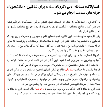
راستابلاگ: مسابقه ادبی «كروناداستان» برای شاغلین و دانشجویان
حرفه های سلامت انجام می شود.
به گزارش راستابلاگ به نقل از ایسنا، طبق اعلام برگزارکنندگان؛ «فراگیرشدن
ویروس کرونا نتایج مختلف و شگفت ­آوری به همراه آورد و جوامع مختلف بشری را
تحت تاثیر قرار داد.
یکی از جنبه ­های مختلف این تاثیر، تجربه ­های تلخ و شیرین و حسرت­ باری بود که
شاغلین و دانشجویان رشته ­های در رابطه با سلامت، از پرستاران و پزشکان تا سایر
حرفه­ مندان و دانشجویان این رشته ­ها، از سرگذراندند که مرگ های تلخ و اندوه­ بار
تا بهبودهای سخت و نفس گیر را دربرمی ­گیرد.
«کروناداستان» بهانه ای برای ثبت این تجربه های منحصربه­ فرد است تا ضمن ثبت
آنها به بهترین ها جوایزی اهدا شود. این آثار در دو قالب ادبی «داستان کوتاه» یا
«روایت» و دو بخش «شاغلین» و «دانشجویان» مورد برررسی قرار می گیرد.
کرونا داستان با حمایت
سازمان
نظام پزشکی ایران، انجمن دانشجویان پزشکی ایران
(ایمسا) و موزه ملی تاریخ علوم پزشکی ایران برگزار می ­شود و در پیرنگ ­های
پیشنهادی فراخوان عنوان هایی چون: «طنز در مواجهه با بحران، اضطراب و کرونا،
جهان بعد از کرونا، انبوهگی اطلاعات در پاندمی و...» به چشم می خورد.
دبیر این رویداد دکتر بابک زمانی، نورولوژیست و
روزنامه
نگار است. این رویداد را
در شبکه های اجتماعی با آیدی @coronadastan_competition پیدا کنید.»