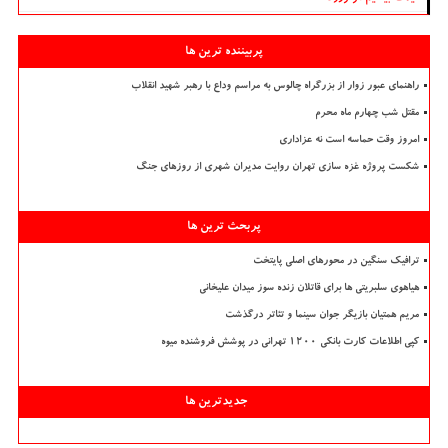
پربیننده ترین ها
راهنمای عبور زوار از بزرگراه چالوس به مراسم وداع با رهبر شهید انقلاب
مقتل شب چهارم ماه محرم
امروز وقت حماسه است نه عزاداری
شکست پروژه غزه سازی تهران روایت مدیران شهری از روزهای جنگ
پربحث ترین ها
ترافیک سنگین در محورهای اصلی پایتخت
هیاهوی سلبریتی ها برای قاتلان زنده سوز میدان علیخانی
مریم همتیان بازیگر جوان سینما و تئاتر درگذشت
کپی اطلاعات کارت بانکی ۱۲۰۰ تهرانی در پوشش فروشنده میوه
جدیدترین ها