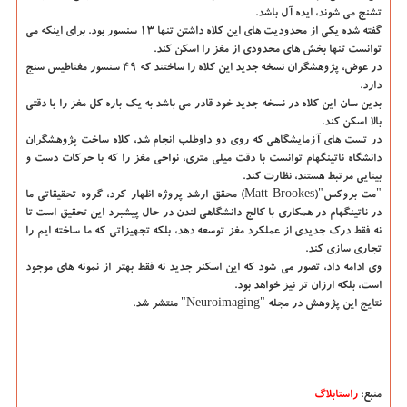
تشنج می شوند، ایده آل باشد.
گفته شده یکی از محدودیت های این کلاه داشتن تنها ۱۳ سنسور بود. برای اینکه می
توانست تنها بخش های محدودی از مغز را اسکن کند.
در عوض، پژوهشگران نسخه جدید این کلاه را ساختند که ۴۹ سنسور مغناطیس سنج
دارد.
بدین سان این کلاه در نسخه جدید خود قادر می باشد به یک باره کل مغز را با دقتی
بالا اسکن کند.
در تست های آزمایشگاهی که روی دو داوطلب انجام شد، کلاه ساخت پژوهشگران
دانشگاه ناتینگهام توانست با دقت میلی متری، نواحی مغز را که با حرکات دست و
بینایی مرتبط هستند، نظارت کند.
"مت بروکس"(Matt Brookes) محقق ارشد پروژه اظهار کرد، گروه تحقیقاتی ما
در ناتینگهام در همکاری با کالج دانشگاهی لندن در حال پیشبرد این تحقیق است تا
نه فقط درک جدیدی از عملکرد مغز توسعه دهد، بلکه تجهیزاتی که ما ساخته ایم را
تجاری سازی کند.
وی ادامه داد، تصور می شود که این اسکنر جدید نه فقط بهتر از نمونه های موجود
است، بلکه ارزان تر نیز خواهد بود.
نتایج این پژوهش در مجله "Neuroimaging" منتشر شد.
منبع:
راستابلاگ