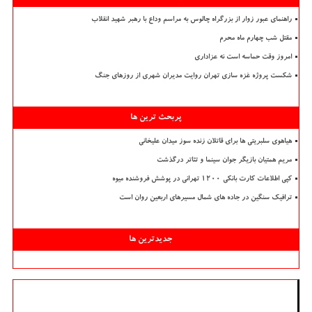
راهنمای عبور زوار از بزرگراه چالوس به مراسم وداع با رهبر شهید انقلاب
مقتل شب چهارم ماه محرم
امروز وقت حماسه است نه عزاداری
شکست پروژه غزه سازی تهران روایت مدیران شهری از روزهای جنگ
پربحث ترین ها
هیاهوی سلبریتی ها برای قاتلان زنده سوز میدان علیخانی
مریم همتیان بازیگر جوان سینما و تئاتر درگذشت
کپی اطلاعات کارت بانکی ۱۲۰۰ تهرانی در پوشش فروشنده میوه
ترافیک سنگین در جاده های شمال مسیرهای اربعین روان است
جدیدترین ها