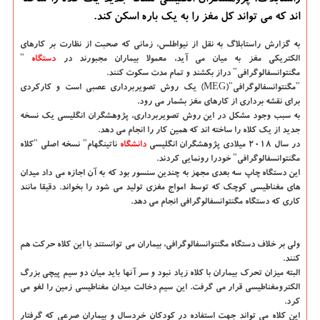
راستابلاگ: پژوهشگران انگلیسی نسخه جدید یك كلاه را ساخته
اند كه می تواند كل مغز را به یك باره اسكن كند.
به گزارش راستابلاگ به نقل از نیواطلس،
زمانی که صحبت از نظارت بر کارهای
الکتریکی مغز به میان می آید، معمولا بیماران مجبورند در
دستگاه
"
مگنتوانسفالوگرافی" دراز بکشند و تمام مدت سکوت کنند.
"مگنتوانسفالوگرافی"(MEG) یک روش تصویربرداری عصبی است و کارکردی
برای نقشه برداری از کارهای مغز بشمار می رود.
به سبب وجود مشکل در این روش تصویربرداری، پژوهشگران انگلیسی یک نسخه
جدید از یک کلاه را ساخته اند که همین کار را انجام می دهد.
در سال ۲۰۱۸ میلادی پژوهشگران انگلیسی
دانشگاه‌
ناتینگهام" نسخه اصلی "کلاه
مگنتوانسفالوگرافی" خودرا رونمایی کردند.
این دستگاه چاپ سه بعدی مجهز به چندین سنسور بود که به آن اجازه می داد میدان
های مغناطیسی کوچک که توسط امواج مغزی تولید می شود را بخواند. دقیقا مانند
کاری که دستگاه مگنتوانسفالوگرافی انجام می دهد.
ولی بر خلاف دستگاه مگنتوانسفالوگرافی، بیماران می توانستند با این کلاه حرکت هم
کنند.
البته میزان تحرک بیماران با کلاه زیاد نبود و سر آنها باید میان دو سیم پیچی بزرگ
الکترومغناطیسی قرار می گرفت. این سیم دخالت میدان مغناطیسی زمین را لغو می
کرد.
این کلاه می تواند جهت استفاده در کودکان خردسال و بیماران صرعی که گرفتار