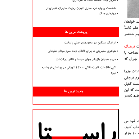
امروز وقت حماسه است نه عزاداری
شکست پروژه غزه سازی تهران روایت مدیران شهری از
روزهای جنگ
ّن، وزیر وقت معارف، خواهان
لم کاملاً
پربحث ترین ها
هیم منحصر
ترافیک سنگین در محورهای اصلی پایتخت
قت
فرهنگ
هیاهوی سلبریتی ها برای قاتلان زنده سوز میدان علیخانی
صاحبه با
 تهران که
مریم همتیان بازیگر جوان سینما و تئاتر درگذشت
کپی اطلاعات کارت بانکی ۱۲۰۰ تهرانی در پوشش فروشنده
 اصغر حکمت در خاطرات خود می گوید: در یکی از شب های فرخنده اواخر بهمن ۱۳۱۲ جلسة هیئت وزرا
میوه
وم فروغی
سمت کفیل
ت که این
جدیدترین ها
مه گفتند
ت در خاطرات خود می
نتخاب کنید.
بهجت آباد شایسته نیست. عرصه آن کم و اراضی آن سیل گیر است. من همه این نواحی را با اسب گردش کرده و دیده ام." بعد از آن، علی اصغر حکمت با پرداخت ۱۰۰ هزار