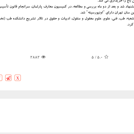
ن باغ را خریداری می کند.
فند ۱۳۱۲ به مجلس شورای ملی پیشنهاد شد و بعد از دو ماه بررسی و مطالعه، در کمیسیون معارف پارلمان، سرانجام قانون تأ
اه تهران، ۱۵ بهمن سال ۱۳۱۳، با شش شعبه: طب، فنی، علوم، علوم معقول و منقول، ادبیات و حقوق در تالار تشریح دانشکده طب 
کرد.
2882
/ 5
5.0
X