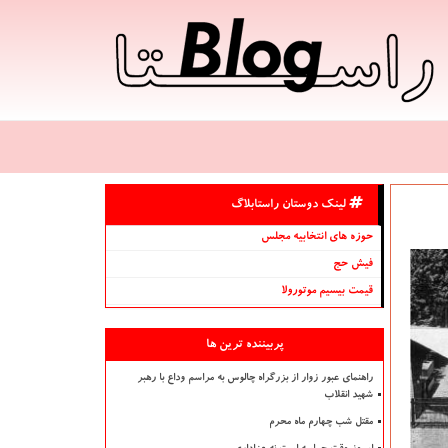
لینک دوستان راستابلاگ
حوزه های انتخابیه مجلس
فیش حج
قیمت بیسیم موتورولا
پربیننده ترین ها
راهنمای عبور زوار از بزرگراه چالوس به مراسم وداع با رهبر
شهید انقلاب
مقتل شب چهارم ماه محرم