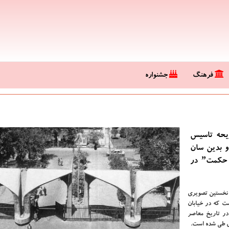
فرهنگ
جشنواره
روزی لایحه تاسیس
و بدین سان
گامی اساسی برای عملی ساختن پیشنهاد ˮعلی اصغر حكمتˮ در
 نخستین تصویری
ت که در خیابان
در تاریخ معاصر
ی طی شده است.