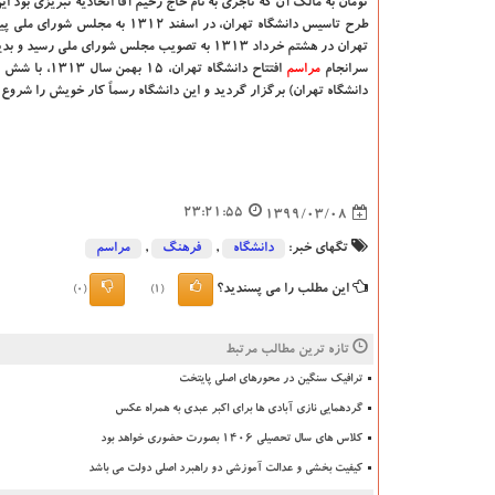
تومان به مالک آن که تاجری به نام حاج رحیم آقا اتحادیه تبریزی بود ای
طرح تاسیس دانشگاه تهران، در اس
تهران در هشتم خرداد ۱۳۱۳ به تصویب مجلس شورای ملی رسید و بدین سان تهران دارای "اونیورسیته" شد.
سرانجام
مراسم
افتتاح دانشگ
دانشگاه تهران) برگزار گردید و این دانشگاه رسماً کار خویش را شروع 
23:21:55
1399/03/08
تگهای خبر:
دانشگاه‌
,
فرهنگ
,
مراسم
این مطلب را می پسندید؟
(0)
(1)
تازه ترین مطالب مرتبط
ترافیک سنگین در محورهای اصلی پایتخت
گردهمایی نازی آبادی ها برای اکبر عبدی به همراه عکس
کلاس های سال تحصیلی ۱۴۰۶ بصورت حضوری خواهد بود
کیفیت بخشی و عدالت آموزشی دو راهبرد اصلی دولت می باشد