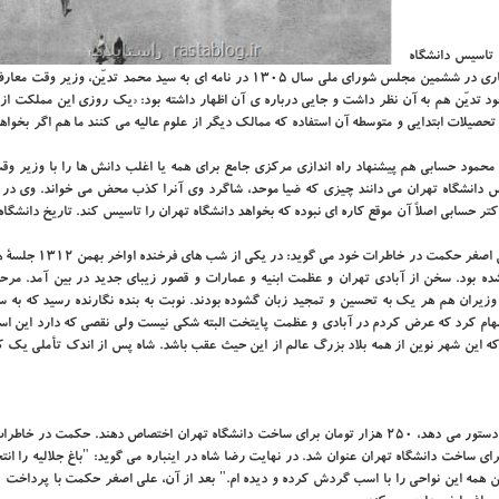
 تاسیس دانشگاه
تهران از آن جا شروع می شود که دکتر اسماعیل خان سنگ، نماینده ساری در ششمین مجلس شورای ملی سال ۱۳۰۵ در نامه ای به سید محمد تدی
ود تدیّن هم به آن نظر داشت و جایی درباره ی آن اظهار داشته بود: «یک روزی این مملکت از ع
ین تحصیلات ابتدایی و متوسطه آن استفاده که ممالک دیگر از علوم عالیه می کنند ما هم اگر بخوا
 محمود حسابی هم پیشنهاد راه اندازی مرکزی جامع برای همه یا اغلب دانش ها را با وزیر و
سس دانشگاه تهران می دانند چیزی که ضیا موحد، شاگرد وی آنرا کذب محض می خواند. وی در م
تر حسابی اصلاً آن موقع کاره ای نبوده که بخواهد دانشگاه تهران را تاسیس کند. تاریخ دانشگاه
در نهایت پیشنهاد ساخت دانشگاه تهران با رضا شاه مطرح می شود. علی
ه بود. سخن از آبادی تهران و عظمت ابنیه و عمارات و قصور زیبای جدید در بین آمد. مرح
وزیران هم هر یک به تحسین و تمجید زبان گشوده بودند. نوبت به بنده نگارنده رسید که به 
الهام کرد که عرض کردم در آبادی و عظمت پایتخت البته شکی نیست ولی نقصی که دارد این اس
 این شهر نوین از همه بلاد بزرگ عالم از این حیث عقب باشد. شاه پس از اندک تأملی یک کل
بر اساس آن چه در خاطرات حکمت آمده است، رضا شاه به وزیر مالیه دستور می دهد، ۲۵۰ هزار تومان برای ساخت دانشگاه تهران اختصاص دهند. حکم
الیه و بهجت آباد برای ساخت دانشگاه تهران عنوان شد. در نهایت رضا شاه در اینباره می گوید: "باغ جلالیه را ا