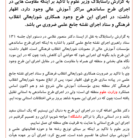
به گزارش راستابلاگ وزیر علوم با تاكید بر اینكه مقاومت هایی در
اجرای طرح ساماندهی مراكز آموزش عالی وجود دارد، اظهار
داشت: در اجرای این طرح وجود همكاری شورایعالی انقلاب
فرهنگی و ستاد اجرای نقشه جامع علمی ضروری می باشد.
به گزارش راستابلاگ به نقل از ایسنا
، دکتر منصور غلامی در دستور اول جلسه ۱۳۱
ستاد راهبری اجرای نقشه جامع علمی کشور با اشاره به اینکه اجرای طرح ساماندهی
مؤسسات آموزش عالی از مصوبات شورایعالی انقلاب فرهنگی است، اظهار داشت:
این طرح باید بگونه ای اجرایی شود که حواشی آن کاهش یابد؛ چون که در این مورد
نگاه های بخشی و منطقه ای همراه با مقاومت هایی در مقابل اجرای این طرح وجود
دارد.
وی با تاکید بر ضرورت همکاری شورایعالی انقلاب فرهنگی و ستاد اجرای نقشه جامع
علمی در پیاده سازی طرح فوق، اظهار نمود: پس از ابلاغ مصوبه شورایعالی انقلاب
فرهنگی کار منطقه بندی مؤسسات آموزش عالی شروع شد و هم اکنون اساس
عملکرد
وزارت علوم
منطقه ای است؛ ولی در اجرای طرح ساماندهی به استانی تقلیل
یافته است؛ چون که در اجرای این مصوبه شاهد بروز برخی اختلافات استانی بوده ایم.
دکتر غلامی اضافه کرد: در اجرای این طرح به دنبال این نیستیم که یک استان سفید
باشد و در استانی دیگر با تراکم
دانشگاه‌
ا مواجه شویم؛ ازاین رو تصمیم گرفتیم در
اجرای این طرح استانی با عنایت به ظرفیت های منطقه ای عمل نماییم.
وزیر علوم با تاکید بر اینکه بر مبنای توزیع رشته ها و حوزه فعالیتهای علمی و
آموزشی میان استان ها تقسیم شده است، تصریح کرد: اجرای آن بر عهده هیأت