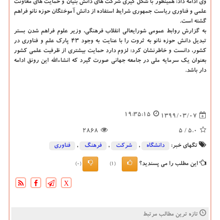
وی ادامه داد: همینطور با شکل گیری شرکت های دانش بنیان و حمایت های معاونت
علمی و فناوری ریاست جمهوری شرایط استفاده از دانش آموختگان حوزه نانو فراهم
گشته است.
به گزارش روابط عمومی شورایعالی انقلاب فرهنگی، وزیر علوم فراهم شدن بستر
تبدیل دانش حوزه نانو به ثروت را با عنایت به وجود ۴۳ پارک علم و فناوری در
کشور، دانست و خاطرنشان کرد: لزوم دارد حمایت بیشتری از ظرفیت علمی کشور
بعنوان یک سرمایه ملی در جامعه جهانی صورت گیرد که انشاءالله این رونق ادامه
دار باشد.
19:35:15
1399/03/07
2868
/ 5
5.0
تگهای خبر:
دانشگاه‌
,
شركت
,
فرهنگ
,
فناوری
این مطلب را می پسندید؟
(0)
(1)
X
تازه ترین مطالب مرتبط