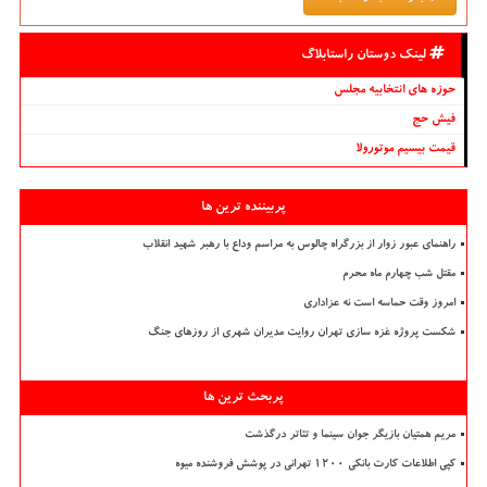
لینک دوستان راستابلاگ
حوزه های انتخابیه مجلس
فیش حج
قیمت بیسیم موتورولا
پربیننده ترین ها
راهنمای عبور زوار از بزرگراه چالوس به مراسم وداع با رهبر شهید انقلاب
مقتل شب چهارم ماه محرم
امروز وقت حماسه است نه عزاداری
شکست پروژه غزه سازی تهران روایت مدیران شهری از روزهای جنگ
پربحث ترین ها
مریم همتیان بازیگر جوان سینما و تئاتر درگذشت
کپی اطلاعات کارت بانکی ۱۲۰۰ تهرانی در پوشش فروشنده میوه