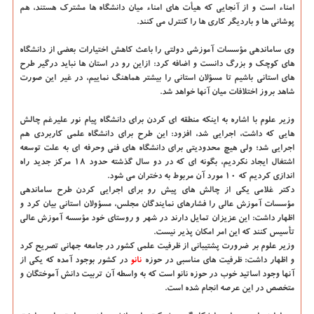
امناء است و از آنجایی که هیأت های امناء میان دانشگاه ها مشترک هستند، هم
پوشانی ها و باردیگر کاری ها را کنترل می کنند.
وی ساماندهی مؤسسات آموزشی دولتی را باعث کاهش اختیارات بعضی از دانشگاه
های کوچک و بزرگ دانست و اضافه کرد: ازاین رو در استان ها نباید درگیر طرح
های استانی باشیم تا مسؤلان استانی را بیشتر هماهنگ نماییم، در غیر این صورت
شاهد بروز اختلافات میان آنها خواهد شد.
وزیر علوم با اشاره به اینکه منطقه ای کردن برای دانشگاه پیام نور علیرغم چالش
هایی که داشت، اجرایی شد، افزود: این طرح برای دانشگاه علمی کاربردی هم
اجرایی شد؛ ولی هیچ محدودیتی برای دانشگاه های فنی وحرفه ای به علت توسعه
اشتغال ایجاد نکردیم، بگونه ای که در دو سال گذشته حدود ۱۸ مرکز جدید راه
اندازی کردیم که ۱۰ مورد آن مربوط به دختران می شود.
دکتر غلامی یکی از چالش های پیش رو برای اجرایی کردن طرح ساماندهی
مؤسسات آموزش عالی را فشارهای نمایندگان مجلس، مسؤولان استانی بیان کرد و
اظهار داشت: این عزیزان تمایل دارند در شهر و روستای خود مؤسسه آموزش عالی
تأسیس کنند که این امر امکان پذیر نیست.
وزیر علوم بر ضرورت پشتیبانی از ظرفیت علمی کشور در جامعه جهانی تصریح کرد
و اظهار داشت: ظرفیت های مناسبی در حوزه
نانو
در کشور بوجود آمده که یکی از
آنها وجود اساتید خوب در حوزه نانو است که به واسطه آن تربیت دانش آموختگان و
متخصص در این عرصه انجام شده است.