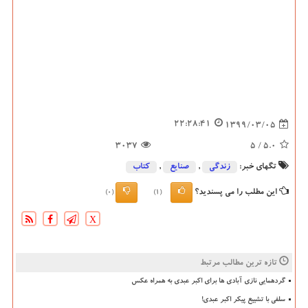
22:28:41
1399/03/05
3037
/ 5
5.0
تگهای خبر:
زندگی
,
صنایع
,
كتاب
این مطلب را می پسندید؟
(0)
(1)
X
تازه ترین مطالب مرتبط
گردهمایی نازی آبادی ها برای اکبر عبدی به همراه عکس
سلفی با تشییع پیکر اکبر عبدی!