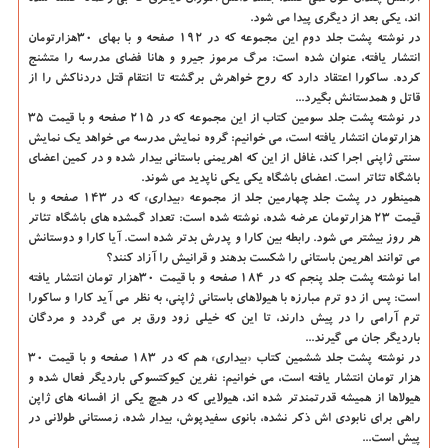
اند، یکی بعد از دیگری پیدا می شود.
در نوشته پشت جلد دوم این مجموعه که در ۱۹۲ صفحه و با بهای ۳۰هزارتومان
انتشار یافته، عنوان شده است: مرگ مرموز جیرو و هانا فضای مدرسه را متشنج
کرده. ساکورا اعتقاد دارد که روح خواهرش برگشته تا انتقام قتل دردناکش را از
قاتل و همدستانش بگیرد...
در نوشته پشت جلد سومین کتاب از این مجموعه که در ۲۱۵ صفحه و با قیمت ۳۵
هزارتومان انتشار یافته است، می خوانیم: گروه نمایش مدرسه می خواهد یک نمایش
سنتی ژاپنی اجرا کند، غافل از این که اهریمنی باستانی بیدار شده و در کمین اعضای
باشگاه تئاتر است. اعضای باشگاه یکی یکی ناپدید می شوند.
همینطور در پشت جلد چهارمین جلد از مجموعه «بیداری» که در ۱۴۳ صفحه و با
قیمت ۲۳ هزارتومان عرضه شده، نوشته شده است: تعداد گمشده های باشگاه تئاتر
هر روز بیشتر می شود. رابطه بین کارا و پدرش بدتر شده است. آیا کارا و دوستانش
می توانند اهریمن باستانی را شکست بدهند و قرانیش را آزاد کنند؟
اما نوشته پشت جلد پنجم که در ۱۸۴ صفحه و با قیمت ۳۰هزار تومان انتشار یافته
است: پس از دو ترم مبارزه با هیولاهای باستانی ژاپنی، به نظر می آید کارا و ساکورا
ترم آرامی را در پیش دارند، تا این که خیلی زود ورق بر می گردد و مردگان
باردیگر جان می گیرند...
در نوشته پشت جلد ششمین کتاب «بیداری» هم که در ۱۸۳ صفحه و با قیمت ۳۰
هزار تومان انتشار یافته است، می خوانیم: نفرین کیوکتسوکی باردیگر فعال شده و
هیولاها از همیشه قدرتمندتر شده اند، هیولایی که در هیچ یکی از افسانه های ژاپن
راهی برای نابودی اش ذکر نشده، بانوی سفیدپوش، بیدار شده، زمستانی طولانی در
پیش است...