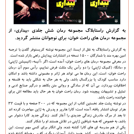
به گزارش راستابلاگ مجموعه رمان شش جلدی «بیداری» از
مجموعه «رمان های راحت خوان» برای نوجوانان منتشر گردید.
به گزارش راستابلاگ به نقل از ایسنا، این مجموعه نوشته کریستوفر گلدن با ترجمه
امین بهره مند با شمارگان ۱۵۰۰ نسخه در انتشارات پیدایش راهی بازار شده است.
در معرفی مجموعه «رمان های راحت خوان» آمده است: اگر «آنیمه» (انیمیشن ژاپنی)
و «مانگا» (کمیک ژاپنی) را دو رأس یک مثلث فرض نماییم، رأس سوم آن «رمان
راحت خوان» است، این رمان ها می تواند هر ژانر و مضمونی داشته باشد و امکان
دارد مناسب کودک یا بزرگسال باشد، ولی به هر حال به شکلی باید به فلسفه و
اخلاقیات بپردازد، بی آن که از سادگی و روانی متن بکاهد و درگیر صنایع ادبی و
تمثیل و تشبیهات پیچیده شود. رمان راحت خوان به هر حال باید مطالعه اش برای
خواننده راحت باشد.
در نوشته پشت جلد نخستین کتاب از این مجموعه که در ۲۰۰ صفحه و با قیمت ۳۲
هزار تومان انتشار یافته، آمده است: کارا هارپر و پدرش به ژاپن مهاجرت کرده اند
تا بعد از مرگ مادرش زندگی جدیدی را آغاز کنند. زندگی جدید کارا دشوار می
باشد، به خصوص که همه شیاطین ژاپنی در تلاش هستند او را شکار کنند.
یکی از هم مدرسه ای های کارا کشته شده، ولی انگار برای کسی مهم نیست. این
آرامش چندان طول نمی کشد. جسد دانش آموزان دیگری که بی رحمانه کشته شده