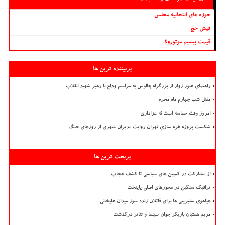
حوزه های انتخابیه مجلس
فیش حج
قیمت بیسیم موتورولا
پربیننده ترین ها
راهنمای عبور زوار از بزرگراه چالوس به مراسم وداع با رهبر شهید انقلاب
مقتل شب چهارم ماه محرم
امروز وقت حماسه است نه عزاداری
شکست پروژه غزه سازی تهران روایت مدیران شهری از روزهای جنگ
پربحث ترین ها
از مشارکت در کمپین های سیاسی تا کشف حجاب
ترافیک سنگین در محورهای اصلی پایتخت
هیاهوی سلبریتی ها برای قاتلان زنده سوز میدان علیخانی
مریم همتیان بازیگر جوان سینما و تئاتر درگذشت