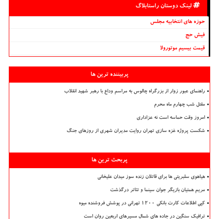
لینک دوستان راستابلاگ
حوزه های انتخابیه مجلس
فیش حج
قیمت بیسیم موتورولا
پربیننده ترین ها
راهنمای عبور زوار از بزرگراه چالوس به مراسم وداع با رهبر شهید انقلاب
مقتل شب چهارم ماه محرم
امروز وقت حماسه است نه عزاداری
شکست پروژه غزه سازی تهران روایت مدیران شهری از روزهای جنگ
پربحث ترین ها
هیاهوی سلبریتی ها برای قاتلان زنده سوز میدان علیخانی
مریم همتیان بازیگر جوان سینما و تئاتر درگذشت
کپی اطلاعات کارت بانکی ۱۲۰۰ تهرانی در پوشش فروشنده میوه
ترافیک سنگین در جاده های شمال مسیرهای اربعین روان است