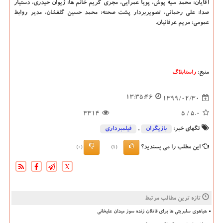
آقایان: محمد سیه پوش، پویا عمرایی، مجری گریم خانم ها: ژیوان حیدری، دستیار
صدا: علی رحمانی، تصویربردار پشت صحنه: محمد حسین گلفشان، مدیر روابط
عمومی: مریم عرفانیان.
منبع:
راستابلاگ
13:35:46
1399/02/30
3314
/ 5
5.0
تگهای خبر:
بازیگران
,
فیلمبرداری
این مطلب را می پسندید؟
(0)
(1)
X
تازه ترین مطالب مرتبط
هیاهوی سلبریتی ها برای قاتلان زنده سوز میدان علیخانی