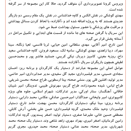
ویروس کرونا تصویربرداری آن متوقف گردید، حالا کار این مجموعه از سر گرفته
شده است.
مهدی کوشکی در نقش الکس و کاوه خداشناس در نقش یک مقام رسمی دو بازیگر
جدیدی هستند که به پروژه اضافه شده اند و «آقازاده» با لحاظ کردن مسائل بهداشتی
و مراقبت های پزشکی با حضور مسئول بهداشت ضبط می شود.
این سریال با گرفتن صحنه های جا مانده از قسمت های ابتدایی و تکمیل مراحل در
آستانه پخش قرار می گیرد.
امین تارخ، امیر آقایی، مهدی سلطانی، امین حیایی، ثریا قاسمی، لعیا زنگنه، سینا
مهراد، دیبا زاهدی، مهدی کوشکی، سامیه لک، مسعود فروتن، کاوه خداشناس سعید
داخ، روزبه معینی، کامبیز دیرباز، نیکی کریمی، جمشید هاشم پور و محمدحسین
لطیفی همچون بازیگران سریال «آقازاده» هستند.
عوامل اصلی این مجموعه عبارتند از دستیار یک کارگردان و برنامه ریز: احسان
سجادی حسینی، مدیر فیلمبرداری: مجید گل سفیدی، مدیر صدابرداری: امیر حاتمی،
مدیر تولید: افشین قلی پور، منشی صحنه: بیتا ارسطویی، طراح صحنه: محسن شریفی،
طراح لباس: شیده محمودزاده، طراح گریم: مهرنوش طبیبی، تدوینگر: امیر شیبان
خاقانی، آهنگساز: ستار اورکی، مدیر تدارکات: شهرام اسلامی، جلوه های ویژه
کامپیوتری: امیر ولیخانی، صداگذار: امیرحسین صادقی، عکاس: محمد دارایی، دستیار
برنامه ریزی: مینا نیکو، دستیاران کارگردان: محسن بهجت، حامد تارخ، دستیار
فیلمبردار: وحید ملک محمدی، گروه فیلمبرداری: حسن علی بخشی، آرش کابلی،
مصطفی حسین خانی، علیرضا صفری، دستیار تولید: اصغر پسندپور، گروه تدارکات:
رامین کرمانیان، اصغر امیری، بهزاد مهری، زاهد شاهی وند، دستیار یک صحنه: محمد
شهریاری، مدیر صحنه: محمد عنانی، دستیار صحنه: محمد حیدری، مجری گریم