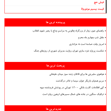
فیش حج
قیمت بیسیم موتورولا
پربیننده ترین ها
راهنمای عبور زوار از بزرگراه چالوس به مراسم وداع با رهبر شهید انقلاب
مقتل شب چهارم ماه محرم
امروز وقت حماسه است نه عزاداری
شکست پروژه غزه سازی تهران روایت مدیران شهری از روزهای جنگ
پربحث ترین ها
هیاهوی سلبریتی ها برای قاتلان زنده سوز میدان علیخانی
مریم همتیان بازیگر جوان سینما و تئاتر درگذشت
کپی اطلاعات کارت بانکی ۱۲۰۰ تهرانی در پوشش فروشنده میوه
ترافیک سنگین در جاده های شمال مسیرهای اربعین روان است
جدیدترین ها