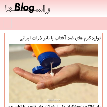
منو
تولیدكرم های ضد آفتاب با نانو ذرات ایرانی
راستابلاگ: پژوهشگران یكی از شركت های فناوری با تولید پودر