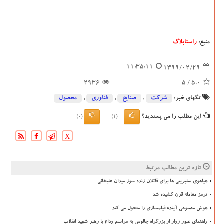
منبع:
راستابلاگ
11:35:11
1399/02/29
2936
/ 5
5.0
تگهای خبر:
شركت
,
صنایع
,
فناوری
,
محصول
این مطلب را می پسندید؟
(0)
(1)
X
تازه ترین مطالب مرتبط
هیاهوی سلبریتی ها برای قاتلان زنده سوز میدان علیخانی
ترمز معامله قرن کشیده شد
هوش مصنوعی آینده فیلمسازی را متحول می کند
راهنمای عبور زوار از بزرگراه چالوس به مراسم وداع با رهبر شهید انقلاب