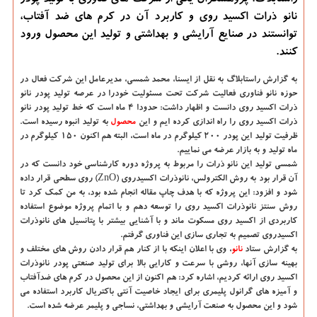
نانو ذرات اكسید روی و كاربرد آن در كرم های ضد آفتاب،
توانستند در صنایع آرایشی و بهداشتی و تولید این محصول ورود
كنند.
به گزارش راستابلاگ به نقل از ایسنا،
محمد شمسی، مدیرعامل این شرکت فعال در
حوزه نانو فناوری فعالیت شرکت تحت مسئولیت خودرا در عرصه تولید پودر نانو
ذرات اکسید روی دانست و اظهار داشت: حدودا 4 ماه است که خط تولید پودر نانو
ذرات اکسید روی را راه اندازی کرده ایم و این
محصول
به تولید انبوه رسیده است.
ظرفیت تولید این پودر 200 کیلوگرم در ماه است، البته هم اکنون 150 کیلوگرم در
ماه تولید و به بازار عرضه می نماییم.
شمسی تولید این نانو ذرات را مربوط به پروژه دوره کارشناسی خود دانست که در
آن قرار بود به روش الکترولس، نانوذرات اکسیدروی (ZnO) روی سطحی قرار داده
شود و افزود: این پروژه که با هدف چاپ مقاله انجام شده بود، به من کمک کرد تا
روش سنتز نانوذرات اکسید روی را توسعه دهم و با اتمام پروژه موضوع استفاده
کاربردی از اکسید روی مسکوت ماند و با آشنایی بیشتر با پتانسیل های نانوذرات
اکسیدروی تصمیم به تجاری سازی این فناوری گرفتم.
به گزارش ستاد
نانو
، وی با اعلان اینکه با از کنار هم قرار دادن روش های مختلف و
بهینه سازی آنها، روشی با سرعت و کارایی بالا برای تولید صنعتی پودر نانوذرات
اکسید روی ارائه کردیم، اشاره کرد: هم اکنون از این محصول در کرم های ضدآفتاب
و آمیزه های گرانول پلیمری برای ایجاد خاصیت آنتی باکتریال کاربرد استفاده می
شود و این محصول به صنعت آرایشی و بهداشتی، نساجی و پلیمر عرضه شده است.