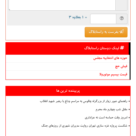
= ۱ بعلاوه ۳
بفرست به راستابلاگ
لینک دوستان راستابلاگ
حوزه های انتخابیه مجلس
فیش حج
قیمت بیسیم موتورولا
پربیننده ترین ها
راهنمای عبور زوار از بزرگراه چالوس به مراسم وداع با رهبر شهید انقلاب
مقتل شب چهارم ماه محرم
امروز وقت حماسه است نه عزاداری
شکست پروژه غزه سازی تهران روایت مدیران شهری از روزهای جنگ