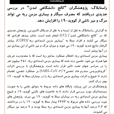
راستابلاگ: پژوهشگران ˮكالج دانشگاهی لندنˮ در بررسی
جدیدی دریافتند كه مصرف سیگار و بیماری مزمن ریه می تواند
مرگ و میر ناشی از كووید-19 را افزایش دهد.
به گزارش راستابلاگ به نقل از ایسنا و به نقل از مدیکال اکسپرس
، پژوهش جدیدی
که در "کالج دانشگاهی لندن"(UCL) انجام شده است، نشان میدهد افرادی که
سیگار می کشند و افراد مبتلا به "بیماری مزمن انسدادی ریه"(COPD)، بیشتر
گرفتار نتایج شدید کووید- ۱۹ می شوند و میزان مرگ و میر ناشی از این بیماری نیز
در آنها بیشتر است.
بیماری مزمن انسدادی ریه، اختلال عملکرد مداوم ریه است که با محدودیت جریان
هوا همراه می شود. تخمین زده شده که بیماری مزمن انسدادی ریه، ۲۵۱ میلیون نفر
را در سراسر جهان تحت تاثیر قرار داده است. پژوهشگران با بررسی اثرات
"کروناویروس سندرم حاد تنفسی۲"(SARS-CoV-۲) بر عملکرد تنفسی، اهتمام
دارند تا شیوع و اثرات بیماری مزمن انسدادی ریه را در بیماران مبتلا به کووید- ۱۹
بهتر درک کنند.
پژوهشگران در این پروژه، پایگاه های داده مربوط به سوابق علمی را به صورت
سیستماتیک مورد بررسی قرار دادند تا به خاصیت های بالینی کووید-۱۹ و شیوع
بیماری مزمن انسدادی ریه در بیماران مبتلا به کووید- ۱۹ پی ببرند. پژوهش های
مورد بررسی، داده های مربوط به ۲۴۷۳ بیمار مبتلا به کووید- ۱۹ را در برداشتند
که ۲.۳ درصد آنها به بیماری مزمن انسدادی ریه مبتلا بودند و ۹ درصد نیز سیگار
می کشیدند.