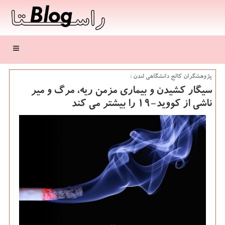
منو
پژوهشگران كالج دانشگاهی لندن :
سیگار كشیدن و بیماری مزمن ریه، مرگ و میر
ناشی از كووید-۱۹ را بیشتر می كند