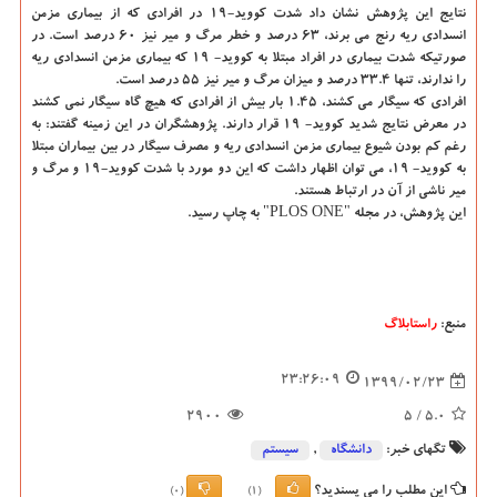
نتایج این پژوهش نشان داد شدت کووید-۱۹ در افرادی که از بیماری مزمن
انسدادی ریه رنج می برند، ۶۳ درصد و خطر مرگ و میر نیز ۶۰ درصد است. در
صورتیکه شدت بیماری در افراد مبتلا به کووید- ۱۹ که بیماری مزمن انسدادی ریه
را ندارند، تنها ۳۳.۴ درصد و میزان مرگ و میر نیز ۵۵ درصد است.
افرادی که سیگار می کشند، ۱.۴۵ بار بیش از افرادی که هیچ گاه سیگار نمی کشند
در معرض نتایج شدید کووید- ۱۹ قرار دارند. پژوهشگران در این زمینه گفتند: به
رغم کم بودن شیوع بیماری مزمن انسدادی ریه و مصرف سیگار در بین بیماران مبتلا
به کووید- ۱۹، می توان اظهار داشت که این دو مورد با شدت کووید-۱۹ و مرگ و
میر ناشی از آن در ارتباط هستند.
این پژوهش، در مجله "PLOS ONE" به چاپ رسید.
منبع:
راستابلاگ
23:26:09
1399/02/23
2900
/ 5
5.0
تگهای خبر:
دانشگاه‌
,
سیستم
این مطلب را می پسندید؟
(0)
(1)