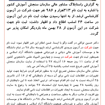
به گزارش راستابلاگ مشاور عالی سازمان سنجش آموزش كشور
با اشاره به ثبت نام ۳۱۳هزار و ۹۸۶ نفر جهت شركت در آزمون
كارشناسی ارشد، از به انتها رسیدن مهلت ثبت نام در این آزمون
در ساعت ۲۴ امشب اطلاع داد و اظهار داشت: ثبت نام جهت
شركت در این آزمون از ۲۸ بهمن ماه باردیگر امكان پذیر می
گردد.
دكتر حسین توكلی در گفت وگو با ایسنا،
ضمن اعلام این خبر اظهار نمود: ثبت نام
جهت
شركت
در آزمون ورودی كارشناسی ارشد ناپیوسته سال ۹۸ در تمام دانشگاه
ها و موسسات آموزش عالی دولتی و غیردولتی همچون دانشگاه آزاد اسلامی و
همینطور ثبت نام جهت
شركت
در بیست و چهارمین المپیاد علمی دانشجویی كشور
كه از ساعت ۱۱ روز جمعه ۱۶ آذرماه ۹۷ با استفاده از سایت سازمان سنجش
آموزش كشور شروع شده، امشب یكشنبه ۲۵ آذرماه آخر می یابد.
مشاور عالی سازمان سنجش تصریح كرد: به منظور فراهم كردن شرایط جهت تولید
تغییرات در اطلاعات ثبت نامی برای آن دسته از داوطلبانی كه از ۱۶ آذر تاامروز
۲۵ آذرماه نسبت به ثبت نام اقدام نموده اند، ترتیبی اتخاذ شده تا این داوطلبان از
روز یكشنبه ۲۸ بهمن تا چهارشنبه اول اسفندماه ۹۷ بتوانند با رجوع به سایت
سازمان سنجش، نسبت به ایجاد تغییرات در اطلاعات ثبت نامی اقدام نمایند.
وی افزود: از جانب دیگر به منظور مساعدت و همراهی با داوطلبانی كه نسبت به ثبت
نام در آزمون ورودی كارشناسی ارشد ناپیوسته سال ۹۸ در دانشگاه ها و موسسات
آموزش عالی دولتی و غیردولتی همچون دانشگاه آزاد اسلامی و همینطور ثبت نام