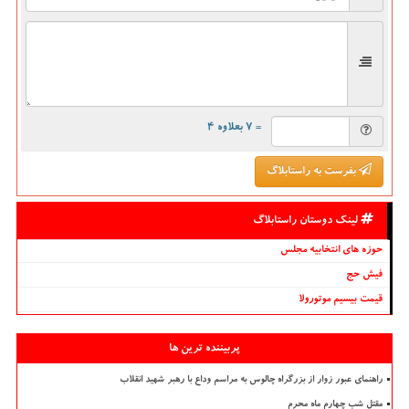
= ۷ بعلاوه ۴
بفرست به راستابلاگ
لینک دوستان راستابلاگ
حوزه های انتخابیه مجلس
فیش حج
قیمت بیسیم موتورولا
پربیننده ترین ها
راهنمای عبور زوار از بزرگراه چالوس به مراسم وداع با رهبر شهید انقلاب
مقتل شب چهارم ماه محرم