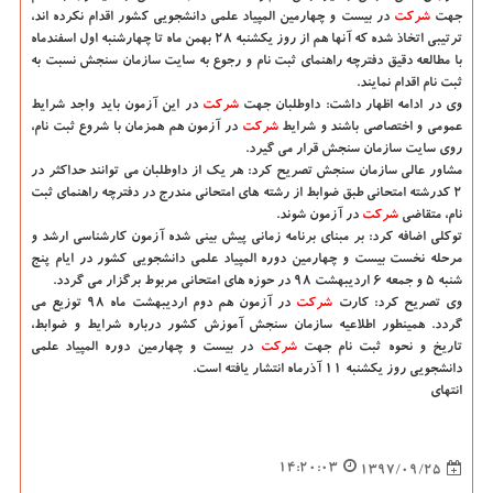
جهت
شركت
در بیست و چهارمین المپیاد علمی دانشجویی كشور اقدام نكرده اند،
ترتیبی اتخاذ شده كه آنها هم از روز یكشنبه ۲۸ بهمن ماه تا چهارشنبه اول اسفندماه
با مطالعه دقیق دفترچه راهنمای ثبت نام و رجوع به سایت سازمان سنجش نسبت به
ثبت نام اقدام نمایند.
وی در ادامه اظهار داشت: داوطلبان جهت
شركت
در این آزمون باید واجد شرایط
عمومی و اختصاصی باشند و شرایط
شركت
در آزمون هم همزمان با شروع ثبت نام،
روی سایت سازمان سنجش قرار می گیرد.
مشاور عالی سازمان سنجش تصریح كرد: هر یك از داوطلبان می توانند حداكثر در
۲ كدرشته امتحانی طبق ضوابط از رشته های امتحانی مندرج در دفترچه راهنمای ثبت
نام، متقاضی
شركت
در آزمون شوند.
توكلی اضافه كرد: بر مبنای برنامه زمانی پیش بینی شده آزمون كارشناسی ارشد و
مرحله نخست بیست و چهارمین دوره المپیاد علمی دانشجویی كشور در ایام پنج
شنبه ۵ و جمعه ۶ اردیبهشت ۹۸ در حوزه های امتحانی مربوط برگزار می گردد.
وی تصریح كرد: كارت
شركت
در آزمون هم دوم اردیبهشت ماه ۹۸ توزیع می
گردد. همینطور اطلاعیه سازمان سنجش آموزش كشور درباره شرایط و ضوابط،
تاریخ و نحوه ثبت نام جهت
شركت
در بیست و چهارمین دوره المپیاد علمی
دانشجویی روز یكشنبه ۱۱ آذرماه انتشار یافته است.
انتهای
14:20:03
1397/09/25