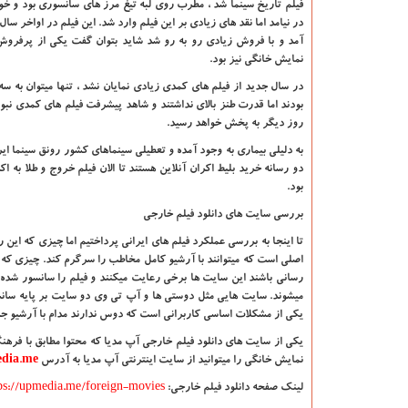
فیلم تاریخ سینما شد ، مطرب روی لبه تیغ مرز های سانسوری بود و خوش
در نیامد اما نقد های زیادی بر این فیلم وارد شد. این فیلم در اواخر سا
آمد و با فروش زیادی رو به رو شد شاید بتوان گفت یکی از پرفروش
نمایش خانگی نیز بود.
در سال جدید از فیلم های کمدی زیادی نمایان نشد ، تنها میتوان به س
بودند اما قدرت طنز بالای نداشتند و شاهد پیشرفت فیلم های کمدی نبو
روز دیگر به پخش خواهد رسید.
به دلیلی بیماری به وجود آمده و تعطیلی سینماهای کشور رونق سینما ایر
دو رسانه خرید بلیط اکران آنلاین هستند تا الان فیلم خروج و طلا به 
بود.
بررسی سایت های دانلود فیلم خارجی
تا اینجا به بررسی عملکرد فیلم های ایرانی پرداختیم اما چیزی که این
اصلی است که میتوانند با آرشیو کامل مخاطب را سرگرم کند. چیزی که ه
رسانی باشند این سایت ها برخی رعایت میکنند و فیلم را سانسور شده ت
میشوند. سایت هایی مثل دوستی ها و آپ تی وی دو سایت بر پایه سانس
یکی از مشکلات اساسی کاربرانی است که دوس ندارند مدام با آرشیو جدی
یکی از سایت های دانلود فیلم خارجی آپ مدیا که محتوا مطابق با فرهنگ
نمایش خانگی را میتوانید از سایت اینترنتی آپ مدیا به آدرس
dia.me
لینک صفحه دانلود فیلم خارجی:
ps://upmedia.me/foreign-movies