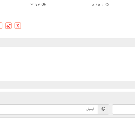
3177
/ 5
5.0
X