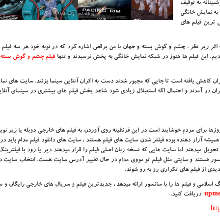
بینانه به توقیف
ل به نمایش خانگی
 ترین فیلم های
ه اثر زیر نظر ، چشم و گوش بسته و جهان با من برقص اشاره کرد که در نوبه خود هر سه فیلم
دیم. این فیلم ها هنوز در شبکه نمایش خانگی به پخش نرسیدند و تنها
فیلم چشم و گوش بسته
ک
ان کاهش یافته است تا جایی که مجبور شدند دست به اکران آنلاین سینما بزنند. سایت های نماوا
اکران در آمدند و احتمال اگه استقبلال زیادی شود شاهد پخش فیلم های بیشتری در سینمای آنلا
 روزها برای مردم خوشایند است در این قرنطینه روی آوردن به فیلم های خارجی دوبله یا زیر نو
میشه آزار دهنده بوده فیلتر شدن سایت های فیلم هستند ، سایت های دانلود فیلم مدام باید در
حویل میدهند اما سایت هایی که نسخه زبان اصلی فیلم را قرار میدهند دیر یا زود با فیلترینگ
ور هستند و سایتی مثل فیلم تو مووی مدام در حال تغییر آدرس سایت هست. انتخاب سایت دان
دی از فیلم های تکراری رو به رو شوند.
 اسلامی و فیلم ها را با سانسور ارائه میدهد ، جدیدترین فیلم و سریال های خارجی رایگان و 
upme
دریافت کنید.
htt