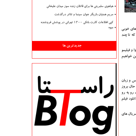
هیاهوی سلبریتی ها برای قاتلان زنده سوز میدان علیخانی
مریم همتیان بازیگر جوان سینما و تئاتر درگذشت
کپی اطلاعات کارت بانکی ۱۲۰۰ تهرانی در پوشش فروشنده
میوه
 های خوبی
ه تا چند
جدیدترین ها
 و فیلیمو
ین خواهیم
یس و زبان
 حال بروز
 رو به رو
لود فیلم
سریال های