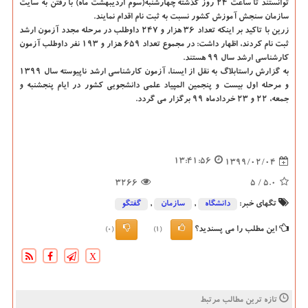
توانستند تا ساعت ۲۴ روز گذشته چهارشنبه(سوم اردیبهشت ماه) با رفتن به سایت
سازمان سنجش آموزش كشور نسبت به ثبت نام اقدام نمایند.
زرین با تاكید بر اینكه تعداد ۳۶ هزار و ۲۴۷ داوطلب در مرحله مجدد آزمون ارشد
ثبت نام كردند، اظهار داشت: در مجموع تعداد ۶۵۹ هزار و ۱۹۳ نفر داوطلب آزمون
كارشناسی ارشد سال ۹۹ هستند.
به گزارش راستابلاگ به نقل از ایسنا، آزمون كارشناسی ارشد ناپیوسته سال ۱۳۹۹
و مرحله اول بیست و پنجمین المپیاد علمی دانشجویی كشور در ایام پنجشنبه و
جمعه، ۲۲ و ۲۳ خردادماه ۹۹ برگزار می گردد.
13:41:56
1399/02/04
3266
/ 5
5.0
تگهای خبر:
دانشگاه‌
,
سازمان
,
گفتگو
این مطلب را می پسندید؟
(0)
(1)
X
تازه ترین مطالب مرتبط