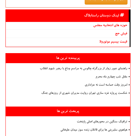
لینک دوستان راستابلاگ
حوزه های انتخابیه مجلس
فیش حج
قیمت بیسیم موتورولا
پربیننده ترین ها
راهنمای عبور زوار از بزرگراه چالوس به مراسم وداع با رهبر شهید انقلاب
مقتل شب چهارم ماه محرم
امروز وقت حماسه است نه عزاداری
شکست پروژه غزه سازی تهران روایت مدیران شهری از روزهای جنگ
پربحث ترین ها
ترافیک سنگین در محورهای اصلی پایتخت
هیاهوی سلبریتی ها برای قاتلان زنده سوز میدان علیخانی