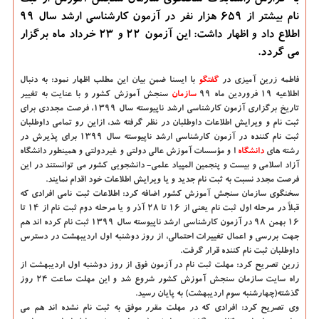
به گزارش راستابلاگ سخنگوی سازمان سنجش آموزش از ثبت
نام بیشتر از ۶۵۹ هزار نفر در آزمون كارشناسی ارشد سال ۹۹
اطلاع داد و اظهار داشت: این آزمون ۲۲ و ۲۳ خرداد ماه برگزار
می گردد.
فاطمه زرین آمیزی در
گفتگو
با ایسنا ضمن بیان این مطلب اظهار نمود: به دنبال
اطلاعیه ۱۹ فروردین ماه ۹۹
سازمان
سنجش آموزش كشور و با عنایت به تغییر
تاریخ برگزاری آزمون كارشناسی ارشد ناپیوسته سال ۱۳۹۹، فرصت مجددی برای
ثبت نام و ویرایش اطلاعات داوطلبان در نظر گرفته شد، ازاین رو تمامی داوطلبان
ثبت نام كننده در آزمون كارشناسی ارشد ناپیوسته سال ۱۳۹۹ برای پذیرش در
رشته های
دانشگاه‌
ا و مؤسسات آموزش عالی دولتی و غیردولتی و همینطور دانشگاه
آزاد اسلامی و بیست و پنجمین المپیاد علمی- دانشجویی كشور می توانستند در این
فرصت مجدد نسبت به ثبت نام جدید و یا ویرایش اطلاعات خود اقدام نمایند.
سخنگوی سازمان سنجش آموزش كشور اضافه كرد: اطلاعات ثبت نامی افرادی كه
قبلاً در مرحله اول ثبت نام یعنی از ۱۶ تا ۲۸ آذر و یا مرحله دوم ثبت نام از ۱۴ تا
۱۶ بهمن ۹۸ در آزمون كارشناسی ارشد ناپیوسته سال ۱۳۹۹ ثبت نام كرده اند هم
جهت بررسی و اعمال تغییرات احتمالی، از روز دوشنبه اول اردیبهشت در دسترس
داوطلبان ثبت نام كننده قرار گرفت.
زرین تصریح كرد: مهلت ثبت نام در آزمون فوق از روز دوشنبه اول اردیبهشت از
راه سایت سازمان سنجش آموزش كشور شروع شد و این مهلت ساعت ۲۴ روز
گذشته(چهارشنبه سوم اردیبهشت) به پایان رسید.
وی تصریح كرد: افرادی كه در مهلت مقرر موفق به ثبت نام نشده اند هم می