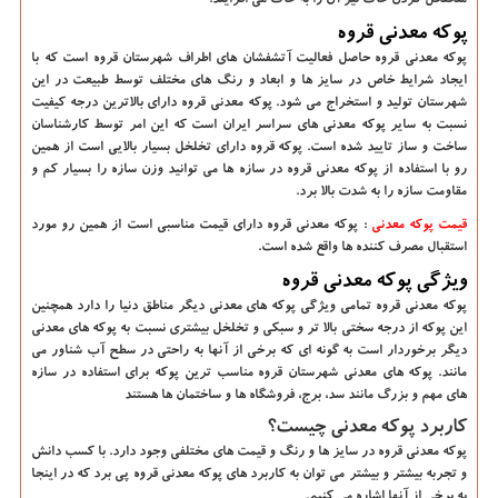
متخلخل کردن خاک نیز آن را به خاک می ‌افزایند.
پوکه معدنی قروه
پوکه معدنی قروه حاصل فعالیت آتشفشان های اطراف شهرستان قروه است که با
ایجاد شرایط خاص در سایز ها و ابعاد و رنگ های مختلف توسط طبیعت در این
شهرستان تولید و استخراج می ‌شود. پوکه معدنی قروه دارای بالاترین درجه کیفیت
نسبت به سایر پوکه معدنی های سراسر ایران است که این امر توسط کارشناسان
ساخت و ساز تایید شده است. پوکه قروه دارای تخلخل بسیار بالایی است از همین
رو با استفاده از
پوکه معدنی قروه
در سازه ها می ‌توانید وزن سازه را بسیار کم و
مقاومت سازه را به شدت بالا برد.
قیمت پوکه معدنی
: پوکه معدنی قروه دارای قیمت مناسبی است از همین رو مورد
استقبال مصرف کننده ها واقع شده است.
ویژگی پوکه معدنی قروه
پوکه معدنی قروه تمامی ویژگی پوکه های معدنی دیگر مناطق دنیا را دارد همچنین
این پوکه از درجه سختی بالا تر و سبکی و تخلخل بیشتری نسبت به پوکه های معدنی
دیگر برخوردار است به گونه ای که برخی از آنها به راحتی در سطح آب شناور می
‌مانند. پوکه های معدنی شهرستان قروه مناسب ترین پوکه برای استفاده در سازه
های مهم و بزرگ مانند سد، برج، فروشگاه ها و ساختمان ها هستند
کاربرد پوکه معدنی چیست؟
پوکه معدنی قروه در سایز ها و رنگ و قیمت های مختلفی وجود دارد. با کسب دانش
و تجربه بیشتر و بیشتر می‌ توان به کاربرد های پوکه معدنی قروه پی برد که در اینجا
به برخی از آنها اشاره می ‌کنیم.