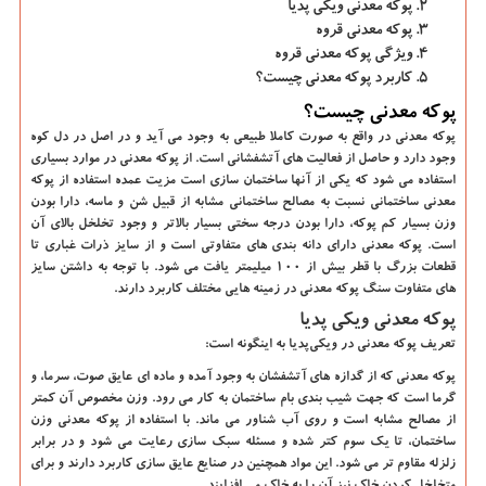
پوکه معدنی ویکی پدیا
پوکه معدنی قروه
ویژگی پوکه معدنی قروه
کاربرد پوکه معدنی چیست؟
پوکه معدنی چیست؟
پوکه معدنی در واقع به صورت کاملا طبیعی به وجود می آید و در اصل در دل کوه
وجود دارد و حاصل از فعالیت های آتشفشانی است. از پوکه معدنی در موارد بسیاری
استفاده می ‌شود که یکی از آنها ساختمان سازی است مزیت عمده استفاده از پوکه
معدنی ساختمانی نسبت به مصالح ساختمانی مشابه از قبیل شن و ماسه، دارا بودن
وزن بسیار کم پوکه، دارا بودن درجه سختی بسیار بالاتر و وجود تخلخل بالای آن
است. پوکه معدنی دارای دانه بندی های متفاوتی است و از سایز ذرات غباری تا
قطعات بزرگ با قطر بیش از ۱۰۰ میلیمتر یافت می‌ شود. با توجه به داشتن سایز
های متفاوت سنگ پوکه معدنی در زمینه هایی مختلف کاربرد دارند.
پوکه معدنی ویکی پدیا
تعریف پوکه معدنی در ویکی‌پدیا به اینگونه است:
پوکه معدنی که از گدازه‌ های آتشفشان به وجود آمده و ماده ‌ای عایق صوت، سرما، و
گرما است که جهت شیب بندی بام ساختمان به کار می ‌رود. وزن مخصوص آن کمتر
از مصالح مشابه است و روی آب شناور می‌ ماند. با استفاده از پوکه معدنی وزن
ساختمان، تا یک سوم کتر شده و مسئله سبک سازی رعایت می شود و در برابر
زلزله مقاوم ‌تر می ‌شود. این مواد همچنین در صنایع عایق سازی کاربرد دارند و برای