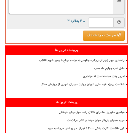
= ۲ بعلاوه ۳
بفرست به راستابلاگ
پربیننده ترین ها
راهنمای عبور زوار از بزرگراه چالوس به مراسم وداع با رهبر شهید انقلاب
مقتل شب چهارم ماه محرم
امروز وقت حماسه است نه عزاداری
شکست پروژه غزه سازی تهران روایت مدیران شهری از روزهای جنگ
پربحث ترین ها
هیاهوی سلبریتی ها برای قاتلان زنده سوز میدان علیخانی
مریم همتیان بازیگر جوان سینما و تئاتر درگذشت
کپی اطلاعات کارت بانکی ۱۲۰۰ تهرانی در پوشش فروشنده میوه