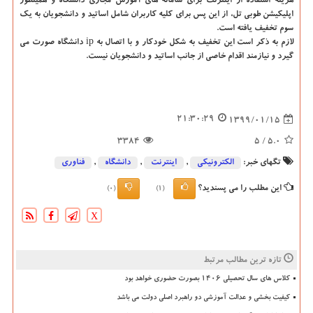
هزینه استفاده از اینترنت برای سامانه های آموزش مجازی دانشگاه و همینطور
اپلیكیشن طوبی تل، از این پس برای كلیه كاربران شامل اساتید و دانشجویان به یك
سوم تخفیف یافته است.
لازم به ذكر است این تخفیف به شكل خودكار و با اتصال به ip دانشگاه صورت می
گیرد و نیازمند اقدام خاصی از جانب اساتید و دانشجویان نیست.
21:30:29
1399/01/15
3384
/ 5
5.0
تگهای خبر:
الكترونیكی
,
اینترنت
,
دانشگاه‌
,
فناوری
این مطلب را می پسندید؟
(0)
(1)
X
تازه ترین مطالب مرتبط
کلاس های سال تحصیلی ۱۴۰۶ بصورت حضوری خواهد بود
کیفیت بخشی و عدالت آموزشی دو راهبرد اصلی دولت می باشد