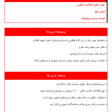
حوزه های انتخابیه مجلس
فیش حج
قیمت بیسیم موتورولا
پربیننده ترین ها
راهنمای عبور زوار از بزرگراه چالوس به مراسم وداع با رهبر شهید انقلاب
مقتل شب چهارم ماه محرم
امروز وقت حماسه است نه عزاداری
شکست پروژه غزه سازی تهران روایت مدیران شهری از روزهای جنگ
پربحث ترین ها
مریم همتیان بازیگر جوان سینما و تئاتر درگذشت
کپی اطلاعات کارت بانکی ۱۲۰۰ تهرانی در پوشش فروشنده میوه
ترافیک سنگین در جاده های شمال مسیرهای اربعین روان است
نشست برنامه ریزی موکب جاماندگان اربعین برگزار شد