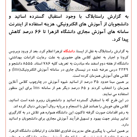
به گزارش راستابلاگ با وجود استقبال گسترده اساتید و
دانشجویان از آموزش های الكترونیكی، هزینه استفاده از اینترنت
سامانه های آموزش مجازی دانشگاه الزهرا تا ۶۶ درصد كاهش
پیدا كرد.
به گزارش راستابلاگ به نقل از ایسنا،
دانشگاه‌
لزهرا اعلام كرد، بعد از ورود ویروس
كرونا و اجبار به تعلیق كلاس های حضوری به علت رعایت الزامات بهداشتی،
دانشگاه از هفته دوم اسفند ماه مبادرت به تعریف كلیه ۷۸۶ استاد، ۸۵۵۵ دانشجو و
۲۲۴۹ درس عرضه شده در نیمسال جاری در سامانه آموزش الكترونیك(lms) و
كلاس های آموزش همزمان كرده است.
بر همین مبنا حدود ۳۵ درصد از اساتید شیوه آموزش در چارچوب كلاس آنلاین
همزمان را انتخاب كردند و ۶۵ درصد دیگر هم از سامانه lms برای این منظور
استفاده می نمایند.
در این طرح كه با استقبال گسترده اساتید و دانشجویان روبرو شده است اساتید،
كلاس های خویش را همانند قبل با انسجام و برپایه روال آموزشی دنبال كرده اند.
به رغم اقدامات صورت گرفته تاكنون، این دانشگاه همواره هم تلاش در به كارگیری
تدابیر بیشتر جهت بهبود و تسهیل فرآیند آموزش مجازی برای دانشجویان و اساتید
دارد.
بر همین اساس، با پیگیری های مدیریت فناوری اطلاعات و ارتباطات دانشگاه الزهرا،